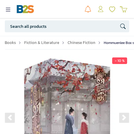
Books
Fiction & Literature
Chinese Fiction
Hommuenlee Box set 
- 10 %
Previous slide
Ne