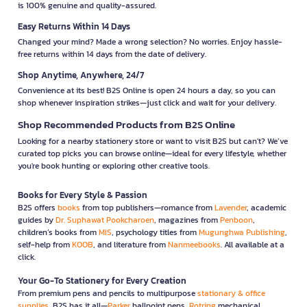
is 100% genuine and quality-assured.
Easy Returns Within 14 Days
Changed your mind? Made a wrong selection? No worries. Enjoy hassle-
free returns within 14 days from the date of delivery.
Shop Anytime, Anywhere, 24/7
Convenience at its best! B2S Online is open 24 hours a day, so you can
shop whenever inspiration strikes—just click and wait for your delivery.
Shop Recommended Products from B2S Online
Looking for a nearby stationery store or want to visit B2S but can't? We’ve
curated top picks you can browse online—ideal for every lifestyle, whether
you're book hunting or exploring other creative tools.
Books for Every Style & Passion
B2S offers
books
from top publishers—romance from
Lavender
, academic
guides by
Dr. Suphawat Pookcharoen
, magazines from
Penboon
,
children’s books from
MIS
, psychology titles from
Mugunghwa Publishing
,
self-help from
KOOB
, and literature from
Nanmeebooks
. All available at a
click.
Your Go-To Stationery for Every Creation
From premium pens and pencils to multipurpose
stationary & office
supplies
, B2S has it all—
Parker
ballpoint pens,
Rotring
mechanical