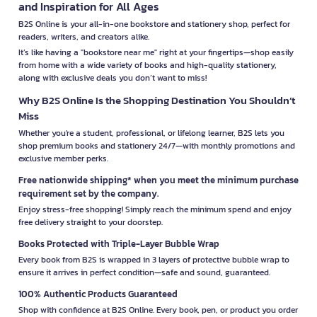
and Inspiration for All Ages
B2S Online is your all-in-one bookstore and stationery shop, perfect for
readers, writers, and creators alike.
It’s like having a "bookstore near me" right at your fingertips—shop easily
from home with a wide variety of books and high-quality stationery,
along with exclusive deals you don’t want to miss!
Why B2S Online Is the Shopping Destination You Shouldn’t
Miss
Whether you're a student, professional, or lifelong learner, B2S lets you
shop premium books and stationery 24/7—with monthly promotions and
exclusive member perks.
Free nationwide shipping* when you meet the minimum purchase
requirement set by the company.
Enjoy stress-free shopping! Simply reach the minimum spend and enjoy
free delivery straight to your doorstep.
Books Protected with Triple-Layer Bubble Wrap
Every book from B2S is wrapped in 3 layers of protective bubble wrap to
ensure it arrives in perfect condition—safe and sound, guaranteed.
100% Authentic Products Guaranteed
Shop with confidence at B2S Online. Every book, pen, or product you order