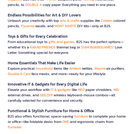
pencils, to
DOUBLE A
copy paper. Everything you need in one place.
Endless Possibilities for Art & DIY Lovers
Unleash your creativity with top
arts & crafts
supplies like
Colleen
colored
pencils,
Pyramid
easels, and
MONT MARTE
DIY kits—only at B2S.
Toys & Gifts for Every Celebration
From educational toys to
gifts and games
, B2S has the perfect options—
whether it’s a
KAKAO FRIENDS
thermal bag or
SIAM BOARDGAMES
’ Love
Letter. Something special for everyone.
Home Essentials That Make Life Easier
Explore practical
household
items like
Anitech
kettles,
Xiaomi
air purifiers,
Double A Care
face masks, and more—ready for your lifestyle.
Innovative IT & Gadgets for Every Digital Life
Elevate your workflow with
IT & gadgets
like
NEO
paper shredders,
WD
external drives, and
GEEZER
wireless keyboard-mouse combos—all
carefully selected for convenience and security.
Functional & Stylish Furniture for Home & Office
B2S also offers functional, space-saving
furniture
to complete your home
or office—like foldable desks from
ONE
and ergonomic chairs from
Furradec