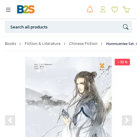
Books
Fiction & Literature
Chinese Fiction
Hommuenlee Set : เพ
- 10 %
Previous slide
Ne