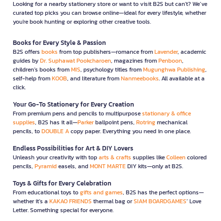
Looking for a nearby stationery store or want to visit B2S but can't? We’ve
curated top picks you can browse online—ideal for every lifestyle, whether
you're book hunting or exploring other creative tools.
Books for Every Style & Passion
B2S offers
books
from top publishers—romance from
Lavender
, academic
guides by
Dr. Suphawat Pookcharoen
, magazines from
Penboon
,
children’s books from
MIS
, psychology titles from
Mugunghwa Publishing
,
self-help from
KOOB
, and literature from
Nanmeebooks
. All available at a
click.
Your Go-To Stationery for Every Creation
From premium pens and pencils to multipurpose
stationary & office
supplies
, B2S has it all—
Parker
ballpoint pens,
Rotring
mechanical
pencils, to
DOUBLE A
copy paper. Everything you need in one place.
Endless Possibilities for Art & DIY Lovers
Unleash your creativity with top
arts & crafts
supplies like
Colleen
colored
pencils,
Pyramid
easels, and
MONT MARTE
DIY kits—only at B2S.
Toys & Gifts for Every Celebration
From educational toys to
gifts and games
, B2S has the perfect options—
whether it’s a
KAKAO FRIENDS
thermal bag or
SIAM BOARDGAMES
’ Love
Letter. Something special for everyone.