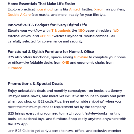
Home Essentials That Make Life Easier
Explore practical
household
items like
Anitech
kettles,
Xiaomi
air purifiers,
Double A Care
face masks, and more—ready for your lifestyle.
Innovative IT & Gadgets for Every Digital Life
Elevate your workflow with
IT & gadgets
like
NEO
paper shredders,
WD
external drives, and
GEEZER
wireless keyboard-mouse combos—all
carefully selected for convenience and security.
Functional & Stylish Furniture for Home & Office
B2S also offers functional, space-saving
furniture
to complete your home
or office—like foldable desks from
ONE
and ergonomic chairs from
Furradec
Promotions & Special Deals
Enjoy unbeatable deals and monthly campaigns—on books, stationery,
lifestyle must-haves, and more! Get exclusive discount coupons and perks
when you shop on B2S.co.th. Plus, free nationwide shipping* when you
meet the minimum purchase requirement set by the company.
B2S brings everything you need to match your lifestyle—books, writing
tools, educational toys, and furniture. Shop easily anytime, anywhere with
the B2S App.
Join B2S Club to get early access to news, offers, and exclusive member