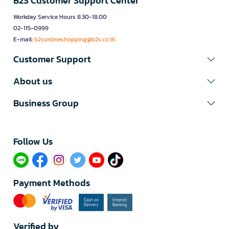
B2S Customer Support Center
Workday Service Hours 8.30-18.00
02-115-0999
E-mail:
b2sonlineshopping@b2s.co.th
Customer Support
About us
Business Group
Follow Us​
Payment Methods
Verified by