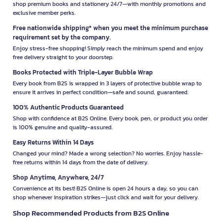
shop premium books and stationery 24/7—with monthly promotions and
exclusive member perks.
Free nationwide shipping* when you meet the minimum purchase
requirement set by the company.
Enjoy stress-free shopping! Simply reach the minimum spend and enjoy
free delivery straight to your doorstep.
Books Protected with Triple-Layer Bubble Wrap
Every book from B2S is wrapped in 3 layers of protective bubble wrap to
ensure it arrives in perfect condition—safe and sound, guaranteed.
100% Authentic Products Guaranteed
Shop with confidence at B2S Online. Every book, pen, or product you order
is 100% genuine and quality-assured.
Easy Returns Within 14 Days
Changed your mind? Made a wrong selection? No worries. Enjoy hassle-
free returns within 14 days from the date of delivery.
Shop Anytime, Anywhere, 24/7
Convenience at its best! B2S Online is open 24 hours a day, so you can
shop whenever inspiration strikes—just click and wait for your delivery.
Shop Recommended Products from B2S Online