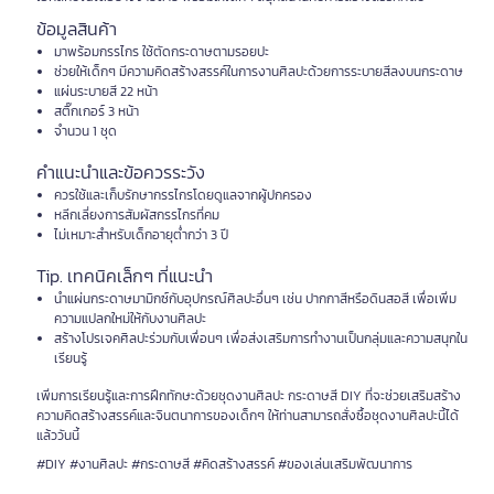
ข้อมูลสินค้า
มาพร้อมกรรไกร ใช้ตัดกระดาษตามรอยปะ
ช่วยให้เด็กๆ มีความคิดสร้างสรรค์ในการงานศิลปะด้วยการระบายสีลงบนกระดาษ
แผ่นระบายสี 22 หน้า
สติ๊กเกอร์ 3 หน้า
จำนวน 1 ชุด
คำแนะนำและข้อควรระวัง
ควรใช้และเก็บรักษากรรไกรโดยดูแลจากผู้ปกครอง
หลีกเลี่ยงการสัมผัสกรรไกรที่คม
ไม่เหมาะสำหรับเด็กอายุต่ำกว่า 3 ปี
Tip. เทคนิคเล็กๆ ที่แนะนำ
นำแผ่นกระดาษมามิกซ์กับอุปกรณ์ศิลปะอื่นๆ เช่น ปากกาสีหรือดินสอสี เพื่อเพิ่ม
ความแปลกใหม่ให้กับงานศิลปะ
สร้างโปรเจคศิลปะร่วมกับเพื่อนๆ เพื่อส่งเสริมการทำงานเป็นกลุ่มและความสนุกใน
เรียนรู้
เพิ่มการเรียนรู้และการฝึกทักษะด้วยชุดงานศิลปะ กระดาษสี DIY ที่จะช่วยเสริมสร้าง
ความคิดสร้างสรรค์และจินตนาการของเด็กๆ ให้ท่านสามารถสั่งซื้อชุดงานศิลปะนี้ได้
แล้ววันนี้
#DIY #งานศิลปะ #กระดาษสี #คิดสร้างสรรค์ #ของเล่นเสริมพัฒนาการ