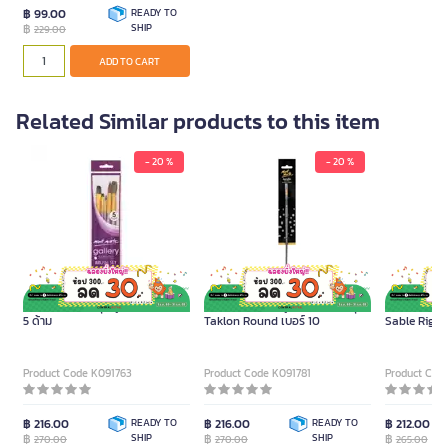
฿ 99.00
READY TO
฿
SHIP
229.00
ADD TO CART
Related Similar products to this item
- 20 %
- 20 %
MONTMARTE ชุดพู่กันสีน้ำ จำนวน
MONT MARTE พู่กันสีอะคริลิค รุ่น
MONT MARTE พ
5 ด้าม
Taklon Round เบอร์ 10
Sable Rigger
Product Code K091763
Product Code K091781
Product Cod
฿ 216.00
READY TO
฿ 216.00
READY TO
฿ 212.00
฿
SHIP
฿
SHIP
฿
270.00
270.00
265.00