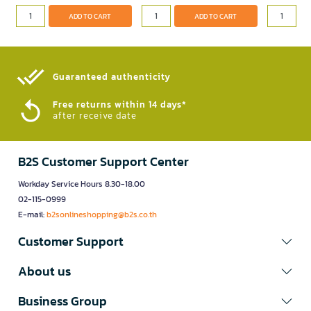
ADD TO CART
ADD TO CART
Guaranteed authenticity​
Free returns within 14 days*
after receive date
B2S Customer Support Center
Workday Service Hours 8.30-18.00
02-115-0999
E-mail:
b2sonlineshopping@b2s.co.th
Customer Support
About us
Business Group