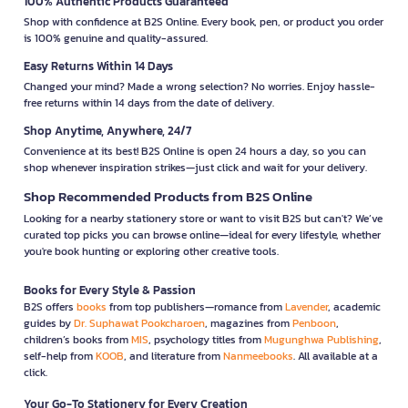
100% Authentic Products Guaranteed
Shop with confidence at B2S Online. Every book, pen, or product you order
is 100% genuine and quality-assured.
Easy Returns Within 14 Days
Changed your mind? Made a wrong selection? No worries. Enjoy hassle-
free returns within 14 days from the date of delivery.
Shop Anytime, Anywhere, 24/7
Convenience at its best! B2S Online is open 24 hours a day, so you can
shop whenever inspiration strikes—just click and wait for your delivery.
Shop Recommended Products from B2S Online
Looking for a nearby stationery store or want to visit B2S but can't? We’ve
curated top picks you can browse online—ideal for every lifestyle, whether
you're book hunting or exploring other creative tools.
Books for Every Style & Passion
B2S offers
books
from top publishers—romance from
Lavender
, academic
guides by
Dr. Suphawat Pookcharoen
, magazines from
Penboon
,
children’s books from
MIS
, psychology titles from
Mugunghwa Publishing
,
self-help from
KOOB
, and literature from
Nanmeebooks
. All available at a
click.
Your Go-To Stationery for Every Creation