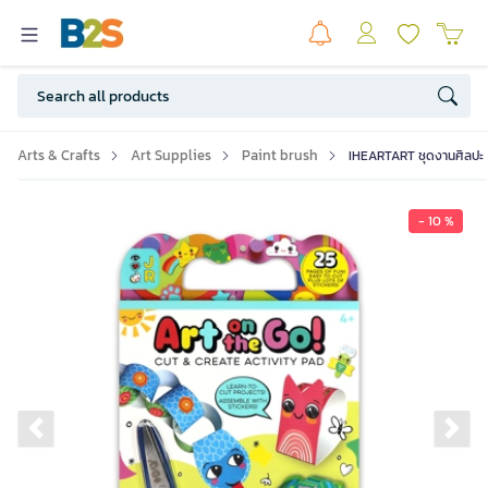
Arts & Crafts
Art Supplies
Paint brush
IHEARTART ชุดงานศิลปะ ต
- 10 %
Previous slide
Ne