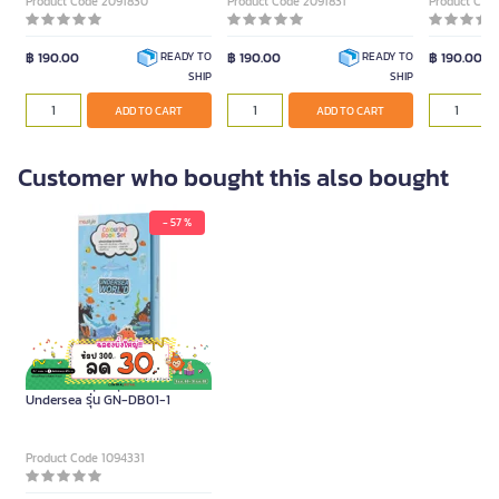
Product Code 2091830
Product Code 2091831
Product Cod
฿ 190.00
฿ 190.00
฿ 190.00
READY TO
READY TO
SHIP
SHIP
ADD TO CART
ADD TO CART
Customer who bought this also bought
- 57 %
ME.STYLE ชุดสมุดระบายสี
Undersea รุ่น GN-DB01-1
Product Code 1094331