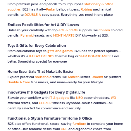
From premium pens and pencils to multipurpose
stationary & office
supplies
, B2S has it all—
Parker
ballpoint pens,
Rotring
mechanical
pencils, to
DOUBLE A
copy paper. Everything you need in one place.
Endless Possibilities for Art & DIY Lovers
Unleash your creativity with top
arts & crafts
supplies like
Colleen
colored
pencils,
Pyramid
easels, and
MONT MARTE
DIY kits—only at B2S.
Toys & Gifts for Every Celebration
From educational toys to
gifts and games
, B2S has the perfect options—
whether it’s a
KAKAO FRIENDS
thermal bag or
SIAM BOARDGAMES
’ Love
Letter. Something special for everyone.
Home Essentials That Make Life Easier
Explore practical
household
items like
Anitech
kettles,
Xiaomi
air purifiers,
Double A Care
face masks, and more—ready for your lifestyle.
Innovative IT & Gadgets for Every Digital Life
Elevate your workflow with
IT & gadgets
like
NEO
paper shredders,
WD
external drives, and
GEEZER
wireless keyboard-mouse combos—all
carefully selected for convenience and security.
Functional & Stylish Furniture for Home & Office
B2S also offers functional, space-saving
furniture
to complete your home
or office—like foldable desks from
ONE
and ergonomic chairs from