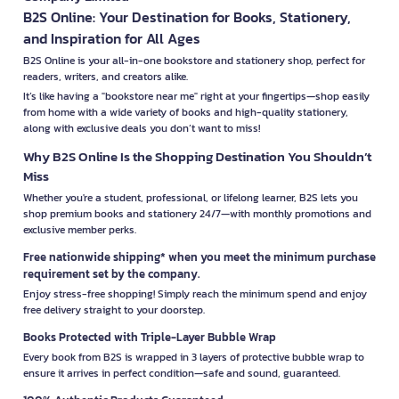
B2S Online: Your Destination for Books, Stationery,
and Inspiration for All Ages
B2S Online is your all-in-one bookstore and stationery shop, perfect for
readers, writers, and creators alike.
It’s like having a "bookstore near me" right at your fingertips—shop easily
from home with a wide variety of books and high-quality stationery,
along with exclusive deals you don’t want to miss!
Why B2S Online Is the Shopping Destination You Shouldn’t
Miss
Whether you're a student, professional, or lifelong learner, B2S lets you
shop premium books and stationery 24/7—with monthly promotions and
exclusive member perks.
Free nationwide shipping* when you meet the minimum purchase
requirement set by the company.
Enjoy stress-free shopping! Simply reach the minimum spend and enjoy
free delivery straight to your doorstep.
Books Protected with Triple-Layer Bubble Wrap
Every book from B2S is wrapped in 3 layers of protective bubble wrap to
ensure it arrives in perfect condition—safe and sound, guaranteed.