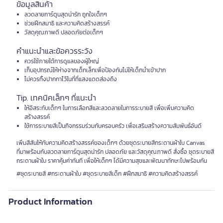
ข้อมูลสินค้า
ลวดลายการ์ตูนสุดน่ารัก ถูกใจเด็กๆ
ช่วยฝึกสมาธิ และความคิดสร้างสรรค์
วัสดุคุณภาพดี ปลอดภัยต่อเด็กๆ
คำแนะนำและข้อควรระวัง
ควรใช้ภายใต้การดูแลของผู้ใหญ่
เก็บอุปกรณ์ให้ห่างจากเด็กเล็กเพื่อป้องกันไม่ให้เด็กนำเข้าปาก
ไม่ควรทิ้งปากกาไว้ในที่ที่แสงแดดส่องถึง
Tip. เทคนิคเล็กๆ ที่แนะนำ
ให้อิสระกับเด็กๆ ในการเลือกสีและลวดลายในการระบายสี เพื่อเพิ่มความคิด
สร้างสรรค์
ใช้การระบายสีเป็นกิจกรรมร่วมกับครอบครัว เพื่อเสริมสร้างความสัมพันธ์อันดี
เพิ่มสีสันให้กับความคิดสร้างสรรค์ของเด็กๆ ด้วยชุดระบายสีกระดานผ้าใบ Canvas
ที่มาพร้อมกับลวดลายการ์ตูนสุดน่ารัก ปลอดภัย และวัสดุคุณภาพดี สั่งซื้อ ชุดระบายสี
กระดานผ้าใบ ราคาคุ้มค่าทันที เพื่อให้เด็กๆ ได้มีความสุขและพัฒนาทักษะไปพร้อมกัน
#ชุดระบายสี #กระดานผ้าใบ #ชุดระบายสีเด็ก #ฝึกสมาธิ #ความคิดสร้างสรรค์
Product Information