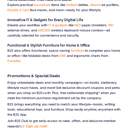
Explore practical
household
items like
Anitech
kettles,
Xiaomi
air purifiers,
Double A Care
face masks, and more—ready for your lifestyle.
Innovative IT & Gadgets for Every Digital Life
Elevate your workflow with
IT & gadgets
like
NEO
paper shredders,
WD
external drives, and
GEEZER
wireless keyboard-mouse combos—all
carefully selected for convenience and security.
Functional & Stylish Furniture for Home & Office
B2S also offers functional, space-saving
furniture
to complete your home
or office—like foldable desks from
ONE
and ergonomic chairs from
Furradec
Promotions & Special Deals
Enjoy unbeatable deals and monthly campaigns—on books, stationery,
lifestyle must-haves, and more! Get exclusive discount coupons and perks
when you shop on B2S.co.th. Plus, free nationwide shipping* when you
meet the minimum purchase requirement set by the company.
B2S brings everything you need to match your lifestyle—books, writing
tools, educational toys, and furniture. Shop easily anytime, anywhere with
the B2S App.
Join B2S Club to get early access to news, offers, and exclusive member
Sign up now!
rewards! 👉