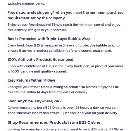
exclusive member perks.
Free nationwide shipping* when you meet the minimum purchase
requirement set by the company.
Enjoy stress-free shopping! Simply reach the minimum spend and enjoy
free delivery straight to your doorstep.
Books Protected with Triple-Layer Bubble Wrap
Every book from B2S is wrapped in 3 layers of protective bubble wrap to
ensure it arrives in perfect condition—safe and sound, guaranteed.
100% Authentic Products Guaranteed
Shop with confidence at B2S Online. Every book, pen, or product you order
is 100% genuine and quality-assured.
Easy Returns Within 14 Days
Changed your mind? Made a wrong selection? No worries. Enjoy hassle-
free returns within 14 days from the date of delivery.
Shop Anytime, Anywhere, 24/7
Convenience at its best! B2S Online is open 24 hours a day, so you can
shop whenever inspiration strikes—just click and wait for your delivery.
Shop Recommended Products from B2S Online
Looking for a nearby stationery store or want to visit B2S but can't? We’ve