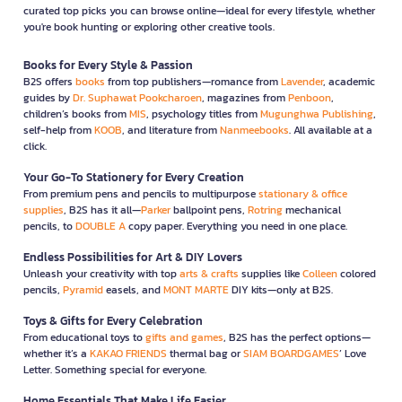
curated top picks you can browse online—ideal for every lifestyle, whether
you're book hunting or exploring other creative tools.
Books for Every Style & Passion
B2S offers
books
from top publishers—romance from
Lavender
, academic
guides by
Dr. Suphawat Pookcharoen
, magazines from
Penboon
,
children’s books from
MIS
, psychology titles from
Mugunghwa Publishing
,
self-help from
KOOB
, and literature from
Nanmeebooks
. All available at a
click.
Your Go-To Stationery for Every Creation
From premium pens and pencils to multipurpose
stationary & office
supplies
, B2S has it all—
Parker
ballpoint pens,
Rotring
mechanical
pencils, to
DOUBLE A
copy paper. Everything you need in one place.
Endless Possibilities for Art & DIY Lovers
Unleash your creativity with top
arts & crafts
supplies like
Colleen
colored
pencils,
Pyramid
easels, and
MONT MARTE
DIY kits—only at B2S.
Toys & Gifts for Every Celebration
From educational toys to
gifts and games
, B2S has the perfect options—
whether it’s a
KAKAO FRIENDS
thermal bag or
SIAM BOARDGAMES
’ Love
Letter. Something special for everyone.
Home Essentials That Make Life Easier