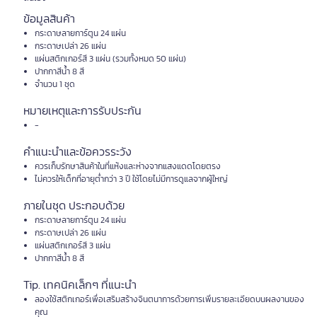
ข้อมูลสินค้า
กระดาษลายการ์ตูน 24 แผ่น
กระดาษเปล่า 26 แผ่น
แผ่นสติกเกอร์สี 3 แผ่น (รวมทั้งหมด 50 แผ่น)
ปากกาสีน้ำ 8 สี
จำนวน 1 ชุด
หมายเหตุและการรับประกัน
-
คำแนะนำและข้อควรระวัง
ควรเก็บรักษาสินค้าในที่แห้งและห่างจากแสงแดดโดยตรง
ไม่ควรให้เด็กที่อายุต่ำกว่า 3 ปี ใช้โดยไม่มีการดูแลจากผู้ใหญ่
ภายในชุด ประกอบด้วย
กระดาษลายการ์ตูน 24 แผ่น
กระดาษเปล่า 26 แผ่น
แผ่นสติกเกอร์สี 3 แผ่น
ปากกาสีน้ำ 8 สี
Tip. เทคนิคเล็กๆ ที่แนะนำ
ลองใช้สติกเกอร์เพื่อเสริมสร้างจินตนาการด้วยการเพิ่มรายละเอียดบนผลงานของ
คุณ