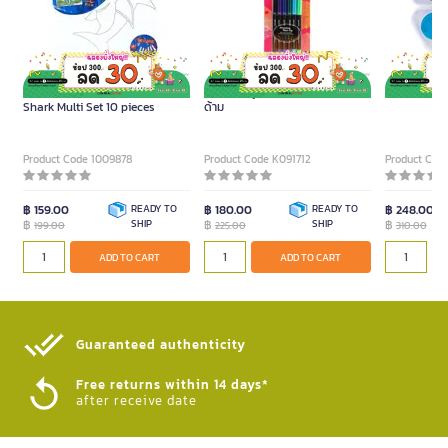
MONT MARTE Paint Me Set
ปากกาหัวพู่กัน MONT MARTE 12
สีเทมพาร่า 
Shark Multi Set 10 pieces
ด้าม
Product Code 1009878
Product Code K091712
Product Cod
฿ 159.00
READY TO
฿ 180.00
READY TO
฿ 248.00
฿
SHIP
฿
SHIP
฿
199.00
225.00
310.00
ADD TO CART
ADD TO CART
Guaranteed authenticity​
Free returns within 14 days*
after receive date