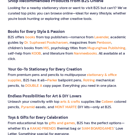
Shop Recommended Products from B2S Online
Looking for a nearby stationery store or want to visit B2S but can't? We’ve
curated top picks you can browse online—ideal for every lifestyle, whether
you're book hunting or exploring other creative tools.
Books for Every Style & Passion
B2S offers
books
from top publishers—romance from
Lavender
, academic
guides by
Dr. Suphawat Pookcharoen
, magazines from
Penboon
,
children’s books from
MIS
, psychology titles from
Mugunghwa Publishing
,
self-help from
KOOB
, and literature from
Nanmeebooks
. All available at a
click.
Your Go-To Stationery for Every Creation
From premium pens and pencils to multipurpose
stationary & office
supplies
, B2S has it all—
Parker
ballpoint pens,
Rotring
mechanical
pencils, to
DOUBLE A
copy paper. Everything you need in one place.
Endless Possibilities for Art & DIY Lovers
Unleash your creativity with top
arts & crafts
supplies like
Colleen
colored
pencils,
Pyramid
easels, and
MONT MARTE
DIY kits—only at B2S.
Toys & Gifts for Every Celebration
From educational toys to
gifts and games
, B2S has the perfect options—
whether it’s a
KAKAO FRIENDS
thermal bag or
SIAM BOARDGAMES
’ Love
Letter. Something special for everyone.