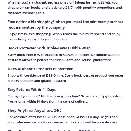
Whether you're a student, professional, or lifelong learner, B2S lets you
shop premium books and stationery 24/7—with monthly promotions and
exclusive member perks.
Free nationwide shipping* when you meet the minimum purchase
requirement set by the company.
Enjoy stress-free shopping! Simply reach the minimum spend and enjoy
free delivery straight to your doorstep.
Books Protected with Triple-Layer Bubble Wrap
Every book from B2S is wrapped in 3 layers of protective bubble wrap to
ensure it arrives in perfect condition—safe and sound, guaranteed.
100% Authentic Products Guaranteed
Shop with confidence at B2S Online. Every book, pen, or product you order
is 100% genuine and quality-assured.
Easy Returns Within 14 Days
Changed your mind? Made a wrong selection? No worries. Enjoy hassle-
free returns within 14 days from the date of delivery.
Shop Anytime, Anywhere, 24/7
Convenience at its best! B2S Online is open 24 hours a day, so you can
shop whenever inspiration strikes—just click and wait for your delivery.