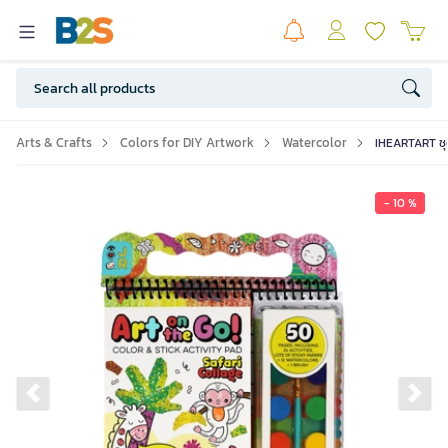
Arts & Crafts
Colors for DIY Artwork
Watercolor
IHEARTART ชุด
- 10 %
Previous slide
Ne