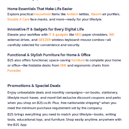
Home Essentials That Make Life Easier
Explore practical
household
items like
Anitech
kettles,
Xiaomi
air purifiers,
Double A Care
face masks, and more—ready for your lifestyle.
Innovative IT & Gadgets for Every Digital Life
Elevate your workflow with
IT & gadgets
like
NEO
paper shredders,
WD
external drives, and
GEEZER
wireless keyboard-mouse combos—all
carefully selected for convenience and security.
Functional & Stylish Furniture for Home & Office
B2S also offers functional, space-saving
furniture
to complete your home
or office—like foldable desks from
ONE
and ergonomic chairs from
Furradec
Promotions & Special Deals
Enjoy unbeatable deals and monthly campaigns—on books, stationery,
lifestyle must-haves, and more! Get exclusive discount coupons and perks
when you shop on B2S.co.th. Plus, free nationwide shipping* when you
meet the minimum purchase requirement set by the company.
B2S brings everything you need to match your lifestyle—books, writing
tools, educational toys, and furniture. Shop easily anytime, anywhere with
the B2S App.