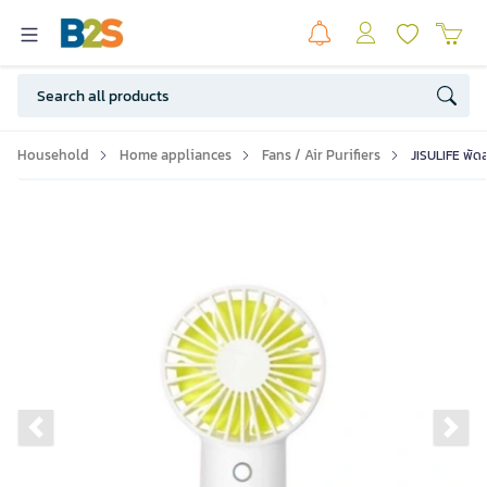
Household
Home appliances
Fans / Air Purifiers
JISULIFE พัด
Previous slide
Ne