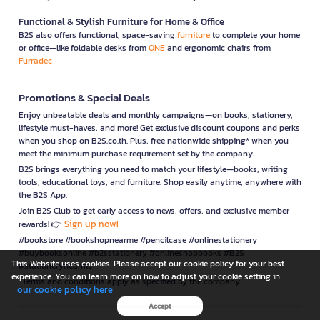
Functional & Stylish Furniture for Home & Office
B2S also offers functional, space-saving
furniture
to complete your home
or office—like foldable desks from
ONE
and ergonomic chairs from
Furradec
Promotions & Special Deals
Enjoy unbeatable deals and monthly campaigns—on books, stationery,
lifestyle must-haves, and more! Get exclusive discount coupons and perks
when you shop on B2S.co.th. Plus, free nationwide shipping* when you
meet the minimum purchase requirement set by the company.
B2S brings everything you need to match your lifestyle—books, writing
tools, educational toys, and furniture. Shop easily anytime, anywhere with
the B2S App.
Join B2S Club to get early access to news, offers, and exclusive member
Sign up now!
rewards! 👉
#bookstore #bookshopnearme #pencilcase #onlinestationery
#buybooksonline #b2sstationery #onlineshopbooks #B2S
This Website uses cookies. Please accept our cookie policy for your best
#stationerynearme
experience. You can learn more on how to adjust your cookie setting in
*Terms and conditions apply as specified by the company.
our cookie policy here
Accept