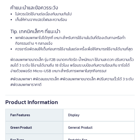
คำแนะนำและข้อควรระวัง
ไม่ควรเปิดใช้งานต่อเนื่องกันนานเกินไป
เก็บให้ห่างจากเปลวไฟและความร้อน
Tip. เทคนิคเล็กๆ ที่แนะนำ
พกพัดลมพกพาไปได้ทุกที่ เหมาะสำหรับการใช้งานในวันที่ต้องเดินทางหรือทำ
กิจกรรมต่าง ๆ กลางแจ้ง
ควรชาร์จพัดลมให้เต็มก่อนการใช้งานในแต่ละครั้งเพื่อให้สามารถใช้งานได้นานที่สุด
พัดลมพกพาขนาดเล็ก รุ่น F2B ขนาดกะทัดรัด น้ำหนักเบา ใช้งานสะดวก ปรับความเร็ว
ลมได้ 3 ระดับ ใช้งานได้นานถึง 18 ชั่วโมง พร้อมระบบป้องกันความร้อนเกิน ชาร์จได้
ง่ายด้วยพอร์ต Micro-USB เหมาะสำหรับการพกพาในทุกกิจกรรม!
#พัดลมพกพา #พัดลมขนาดเล็ก #พัดลมพกพาขนาดเล็ก #ปรับความเร็วได้ 3 ระดับ
#พัดลมพกพาราคาดี
Product Information
Fan Features
Display
Green Product
General Product
Fan Type
Portable Fan