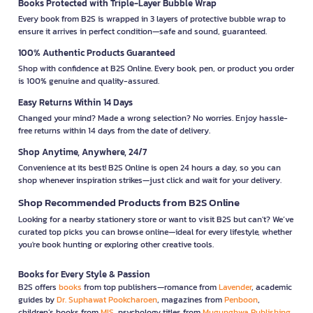
Books Protected with Triple-Layer Bubble Wrap
Every book from B2S is wrapped in 3 layers of protective bubble wrap to
ensure it arrives in perfect condition—safe and sound, guaranteed.
100% Authentic Products Guaranteed
Shop with confidence at B2S Online. Every book, pen, or product you order
is 100% genuine and quality-assured.
Easy Returns Within 14 Days
Changed your mind? Made a wrong selection? No worries. Enjoy hassle-
free returns within 14 days from the date of delivery.
Shop Anytime, Anywhere, 24/7
Convenience at its best! B2S Online is open 24 hours a day, so you can
shop whenever inspiration strikes—just click and wait for your delivery.
Shop Recommended Products from B2S Online
Looking for a nearby stationery store or want to visit B2S but can't? We’ve
curated top picks you can browse online—ideal for every lifestyle, whether
you're book hunting or exploring other creative tools.
Books for Every Style & Passion
B2S offers
books
from top publishers—romance from
Lavender
, academic
guides by
Dr. Suphawat Pookcharoen
, magazines from
Penboon
,
children’s books from
MIS
, psychology titles from
Mugunghwa Publishing
,