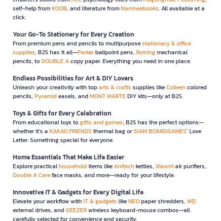
self-help from
KOOB
, and literature from
Nanmeebooks
. All available at a
click.
Your Go-To Stationery for Every Creation
From premium pens and pencils to multipurpose
stationary & office
supplies
, B2S has it all—
Parker
ballpoint pens,
Rotring
mechanical
pencils, to
DOUBLE A
copy paper. Everything you need in one place.
Endless Possibilities for Art & DIY Lovers
Unleash your creativity with top
arts & crafts
supplies like
Colleen
colored
pencils,
Pyramid
easels, and
MONT MARTE
DIY kits—only at B2S.
Toys & Gifts for Every Celebration
From educational toys to
gifts and games
, B2S has the perfect options—
whether it’s a
KAKAO FRIENDS
thermal bag or
SIAM BOARDGAMES
’ Love
Letter. Something special for everyone.
Home Essentials That Make Life Easier
Explore practical
household
items like
Anitech
kettles,
Xiaomi
air purifiers,
Double A Care
face masks, and more—ready for your lifestyle.
Innovative IT & Gadgets for Every Digital Life
Elevate your workflow with
IT & gadgets
like
NEO
paper shredders,
WD
external drives, and
GEEZER
wireless keyboard-mouse combos—all
carefully selected for convenience and security.