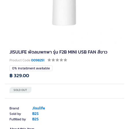
JISULIFE พัดลมพกพา รุ่น F2B MINI USB FAN สีขาว
Product Code
0098251
0% installment available
฿ 329.00
SOLD OUT
Jisulife
Brand
B2S
Sold by
B2S
Fulfilled by