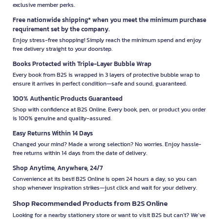
exclusive member perks.
Free nationwide shipping* when you meet the minimum purchase
requirement set by the company.
Enjoy stress-free shopping! Simply reach the minimum spend and enjoy
free delivery straight to your doorstep.
Books Protected with Triple-Layer Bubble Wrap
Every book from B2S is wrapped in 3 layers of protective bubble wrap to
ensure it arrives in perfect condition—safe and sound, guaranteed.
100% Authentic Products Guaranteed
Shop with confidence at B2S Online. Every book, pen, or product you order
is 100% genuine and quality-assured.
Easy Returns Within 14 Days
Changed your mind? Made a wrong selection? No worries. Enjoy hassle-
free returns within 14 days from the date of delivery.
Shop Anytime, Anywhere, 24/7
Convenience at its best! B2S Online is open 24 hours a day, so you can
shop whenever inspiration strikes—just click and wait for your delivery.
Shop Recommended Products from B2S Online
Looking for a nearby stationery store or want to visit B2S but can't? We’ve