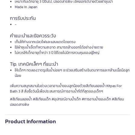
เหมาะกับเด็กอายุ 3 ปีขึ้นไป, ปลอดสารพิษ เช็คออกได้ง่ายด้วยผ้าชุบน้ำ
Made in Japan
การรับประกัน
-
คำแนะนำและข้อควรระวัง
เก็บให้ห่างจากเปลวไฟและแสงแดดโดยตรง
ใช้ผ้าชุบน้ำเช็ดทำความสะอาด สามารถล้างออกได้อย่างง่ายดาย
ไม่ควรให้เด็กอายุต่ำกว่า 3 ปี ใช้โดยไม่มีการควบคุมของผู้ใหญ่
Tip. เทคนิคเล็กๆ ที่แนะนำ
ให้เด็กๆ ทดลองวาดรูปในน้ำบ่อยๆ จะช่วยเสริมสร้างจินตนาการและกล้ามเนื้อมือลูก
น้อย
เพิ่มความสนุกสนานในช่วงเวลาอาบน้ำของลูกน้อยด้วยสีเทียนลอยน้ำ Kitpas For
Bath 3 สี สั่งซื้อวันนี้เพื่อประสบการณ์การอาบน้ำที่ดีที่สุดของเด็กๆ
#สีเทียนลอยน้ำ #สีเทียนเด็ก #อุปกรณ์อาบน้ำเด็ก #การอาบน้ำของเด็ก #สีเทียน
ปลอดสารพิษ
Product Information