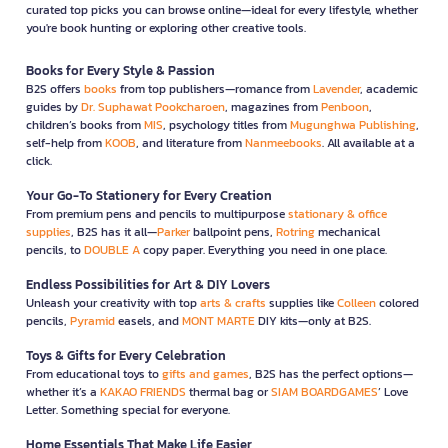
curated top picks you can browse online—ideal for every lifestyle, whether
you're book hunting or exploring other creative tools.
Books for Every Style & Passion
B2S offers
books
from top publishers—romance from
Lavender
, academic
guides by
Dr. Suphawat Pookcharoen
, magazines from
Penboon
,
children’s books from
MIS
, psychology titles from
Mugunghwa Publishing
,
self-help from
KOOB
, and literature from
Nanmeebooks
. All available at a
click.
Your Go-To Stationery for Every Creation
From premium pens and pencils to multipurpose
stationary & office
supplies
, B2S has it all—
Parker
ballpoint pens,
Rotring
mechanical
pencils, to
DOUBLE A
copy paper. Everything you need in one place.
Endless Possibilities for Art & DIY Lovers
Unleash your creativity with top
arts & crafts
supplies like
Colleen
colored
pencils,
Pyramid
easels, and
MONT MARTE
DIY kits—only at B2S.
Toys & Gifts for Every Celebration
From educational toys to
gifts and games
, B2S has the perfect options—
whether it’s a
KAKAO FRIENDS
thermal bag or
SIAM BOARDGAMES
’ Love
Letter. Something special for everyone.
Home Essentials That Make Life Easier