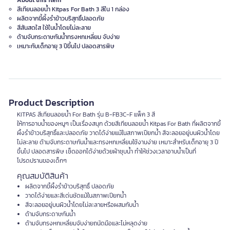
About this item
สีเทียนลอยน้ำ Kitpas For Bath 3 สีใน 1 กล่อง
ผลิตจากขี้ผึ้งรำข้าวบริสุทธิ์ปลอดภัย
สีสันสดใส ใช้ในน้ำโดยไม่ละลาย
ด้ามจับกระดาษกันน้ำทรงหกเหลี่ยม จับง่าย
เหมาะกับเด็กอายุ 3 ปีขึ้นไป ปลอดสารพิษ
Product Description
KITPAS สีเทียนลอยน้ำ For Bath รุ่น B-FB3C-F แพ็ค 3 สี
ให้การอาบน้ำของหนูๆ เป็นเรื่องสนุก ด้วยสีเทียนลอยน้ำ Kitpas For Bath ที่ผลิตจากขี้
ผึ้งรำข้าวบริสุทธิ์และปลอดภัย วาดได้ง่ายแม้ในสภาพเปียกน้ำ สีจะลอยอยู่บนผิวน้ำโดย
ไม่ละลาย ด้ามจับกระดาษกันน้ำและทรงหกเหลี่ยมใช้งานง่าย เหมาะสำหรับเด็กอายุ 3 ปี
ขึ้นไป ปลอดสารพิษ เช็ดออกได้ง่ายด้วยผ้าชุบน้ำ ทำให้ช่วงเวลาอาบน้ำเป็นที่
โปรดปรานของเด็กๆ
คุณสมบัติสินค้า
ผลิตจากขี้ผึ้งรำข้าวบริสุทธิ์ ปลอดภัย
วาดได้ง่ายและสีเด่นชัดแม้ในสภาพเปียกน้ำ
สีจะลอยอยู่บนผิวน้ำโดยไม่ละลายหรือผสมกับน้ำ
ด้ามจับกระดาษกันน้ำ
ด้ามจับทรงหกเหลี่ยมจับง่ายถนัดมือและไม่หลุดง่าย