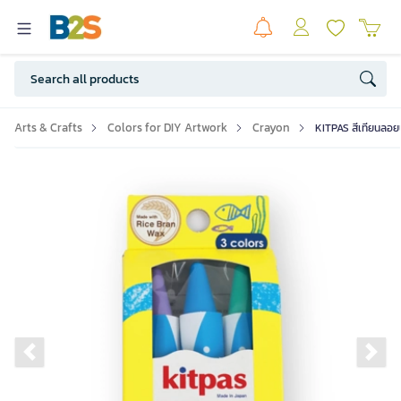
Arts & Crafts
Colors for DIY Artwork
Crayon
KITPAS สีเทียนลอยน
Previous slide
Ne