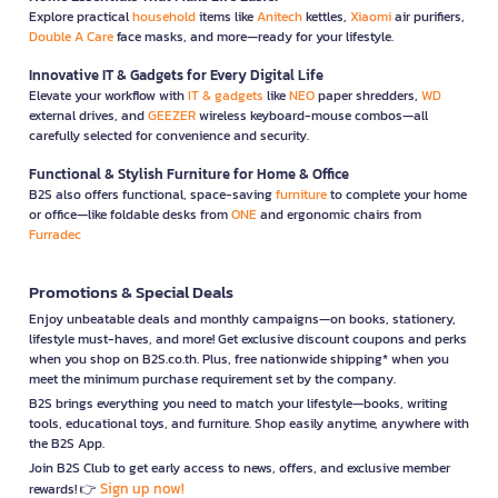
Explore practical
household
items like
Anitech
kettles,
Xiaomi
air purifiers,
Double A Care
face masks, and more—ready for your lifestyle.
Innovative IT & Gadgets for Every Digital Life
Elevate your workflow with
IT & gadgets
like
NEO
paper shredders,
WD
external drives, and
GEEZER
wireless keyboard-mouse combos—all
carefully selected for convenience and security.
Functional & Stylish Furniture for Home & Office
B2S also offers functional, space-saving
furniture
to complete your home
or office—like foldable desks from
ONE
and ergonomic chairs from
Furradec
Promotions & Special Deals
Enjoy unbeatable deals and monthly campaigns—on books, stationery,
lifestyle must-haves, and more! Get exclusive discount coupons and perks
when you shop on B2S.co.th. Plus, free nationwide shipping* when you
meet the minimum purchase requirement set by the company.
B2S brings everything you need to match your lifestyle—books, writing
tools, educational toys, and furniture. Shop easily anytime, anywhere with
the B2S App.
Join B2S Club to get early access to news, offers, and exclusive member
Sign up now!
rewards! 👉