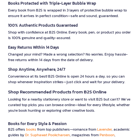
Books Protected with Triple-Layer Bubble Wrap
Every book from B2S is wrapped in 3 layers of protective bubble wrap to
ensure it arrives in perfect condition—safe and sound, guaranteed.
100% Authentic Products Guaranteed
Shop with confidence at B2S Online. Every book, pen, or product you order
is 100% genuine and quality-assured.
Easy Returns Within 14 Days
Changed your mind? Made a wrong selection? No worries. Enjoy hassle-
free returns within 14 days from the date of delivery.
Shop Anytime, Anywhere, 24/7
Convenience at its best! B2S Online is open 24 hours a day, so you can
shop whenever inspiration strikes—just click and wait for your delivery.
Shop Recommended Products from B2S Online
Looking for a nearby stationery store or want to visit B2S but can't? We’ve
curated top picks you can browse online—ideal for every lifestyle, whether
you're book hunting or exploring other creative tools.
Books for Every Style & Passion
B2S offers
books
from top publishers—romance from
Lavender
, academic
guides by
Dr. Suphawat Pookcharoen
, magazines from
Penboon
,