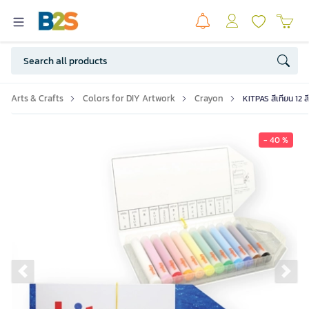
Arts & Crafts
Colors for DIY Artwork
Crayon
KITPAS สีเทียน 12 ส
- 40 %
Previous slide
Ne