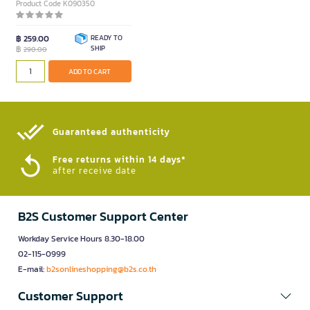
Product Code K090350
฿ 259.00
READY TO
฿
SHIP
290.00
ADD TO CART
Guaranteed authenticity​
Free returns within 14 days*
after receive date
B2S Customer Support Center
Workday Service Hours 8.30-18.00
02-115-0999
E-mail:
b2sonlineshopping@b2s.co.th
Customer Support