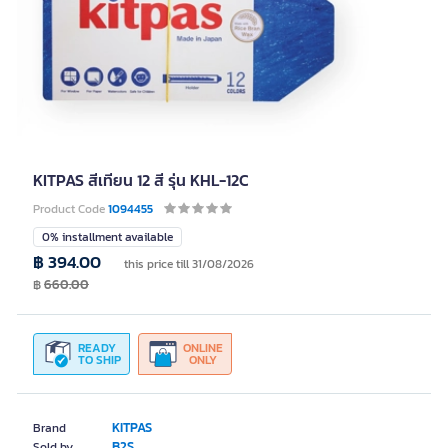
KITPAS สีเทียน 12 สี รุ่น KHL-12C
Product Code
1094455
0% installment available
฿ 394.00
this price till 31/08/2026
฿
660.00
READY
ONLINE
TO SHIP
ONLY
KITPAS
Brand
B2S
Sold by