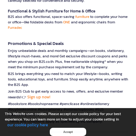
carefully selected for convenience and security.
Functional & Stylish Furniture for Home & Office
B2S also offers functional, space-saving
furniture
to complete your home
or office—like foldable desks from
ONE
and ergonomic chairs from
Furradec
Promotions & Special Deals
Enjoy unbeatable deals and monthly campaigns—on books, stationery,
lifestyle must-haves, and more! Get exclusive discount coupons and perks
when you shop on B2S.co.th. Plus, free nationwide shipping* when you
meet the minimum purchase requirement set by the company.
B2S brings everything you need to match your lifestyle—books, writing
tools, educational toys, and furniture. Shop easily anytime, anywhere with
the B2S App.
Join B2S Club to get early access to news, offers, and exclusive member
Sign up now!
rewards! 👉
#bookstore #bookshopnearme #pencilcase #onlinestationery
#buybooksonline #b2sstationery #onlineshopbooks #B2S
This Website uses cookies. Please accept our cookie policy for your best
#stationerynearme
experience. You can learn more on how to adjust your cookie setting in
*Terms and conditions apply as specified by the company.
our cookie policy here
Accept