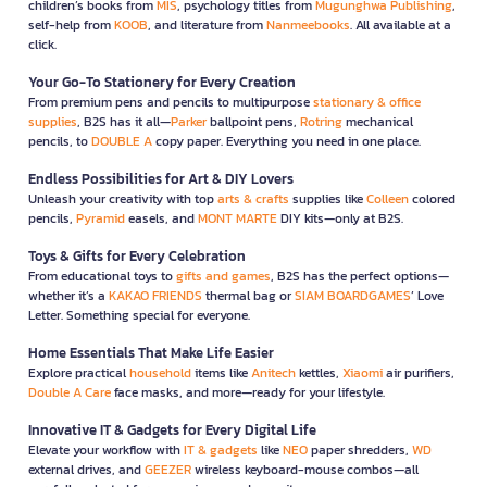
children’s books from
MIS
, psychology titles from
Mugunghwa Publishing
,
self-help from
KOOB
, and literature from
Nanmeebooks
. All available at a
click.
Your Go-To Stationery for Every Creation
From premium pens and pencils to multipurpose
stationary & office
supplies
, B2S has it all—
Parker
ballpoint pens,
Rotring
mechanical
pencils, to
DOUBLE A
copy paper. Everything you need in one place.
Endless Possibilities for Art & DIY Lovers
Unleash your creativity with top
arts & crafts
supplies like
Colleen
colored
pencils,
Pyramid
easels, and
MONT MARTE
DIY kits—only at B2S.
Toys & Gifts for Every Celebration
From educational toys to
gifts and games
, B2S has the perfect options—
whether it’s a
KAKAO FRIENDS
thermal bag or
SIAM BOARDGAMES
’ Love
Letter. Something special for everyone.
Home Essentials That Make Life Easier
Explore practical
household
items like
Anitech
kettles,
Xiaomi
air purifiers,
Double A Care
face masks, and more—ready for your lifestyle.
Innovative IT & Gadgets for Every Digital Life
Elevate your workflow with
IT & gadgets
like
NEO
paper shredders,
WD
external drives, and
GEEZER
wireless keyboard-mouse combos—all