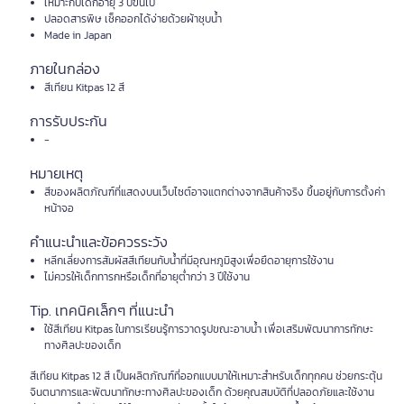
เหมาะกับเด็กอายุ 3 ปีขึ้นไป
ปลอดสารพิษ เช็คออกได้ง่ายด้วยผ้าชุบน้ำ
Made in Japan
ภายในกล่อง
สีเทียน Kitpas 12 สี
การรับประกัน
-
หมายเหตุ
สีของผลิตภัณฑ์ที่แสดงบนเว็บไซต์อาจแตกต่างจากสินค้าจริง ขึ้นอยู่กับการตั้งค่า
หน้าจอ
คำแนะนำและข้อควรระวัง
หลีกเลี่ยงการสัมผัสสีเทียนกับน้ำที่มีอุณหภูมิสูงเพื่อยืดอายุการใช้งาน
ไม่ควรให้เด็กทารกหรือเด็กที่อายุต่ำกว่า 3 ปีใช้งาน
Tip. เทคนิคเล็กๆ ที่แนะนำ
ใช้สีเทียน Kitpas ในการเรียนรู้การวาดรูปขณะอาบน้ำ เพื่อเสริมพัฒนาการทักษะ
ทางศิลปะของเด็ก
สีเทียน Kitpas 12 สี เป็นผลิตภัณฑ์ที่ออกแบบมาให้เหมาะสำหรับเด็กทุกคน ช่วยกระตุ้น
จินตนาการและพัฒนาทักษะทางศิลปะของเด็ก ด้วยคุณสมบัติที่ปลอดภัยและใช้งาน