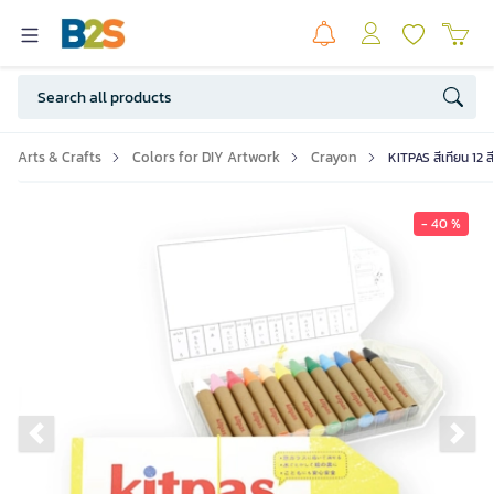
Arts & Crafts
Colors for DIY Artwork
Crayon
KITPAS สีเทียน 12 ส
- 40 %
Previous slide
Ne