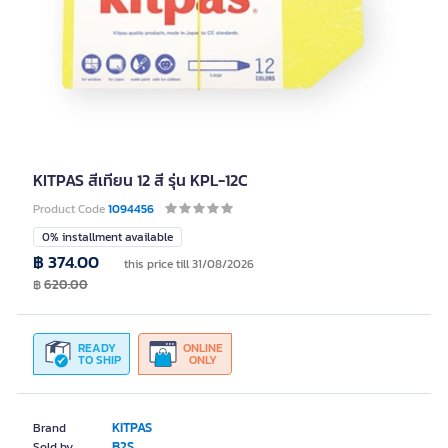
KITPAS สีเทียน 12 สี รุ่น KPL-12C
Product Code
1094456
0% installment available
฿ 374.00
this price till 31/08/2026
฿
620.00
READY
ONLINE
TO SHIP
ONLY
KITPAS
Brand
B2S
Sold by