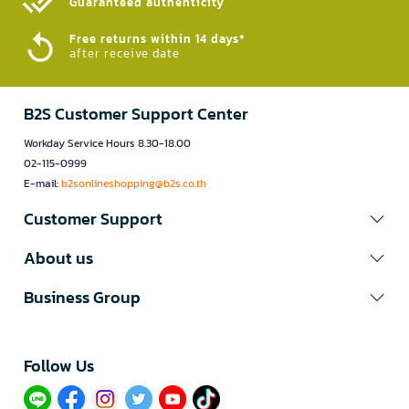
Guaranteed authenticity​
Free returns within 14 days*
after receive date
B2S Customer Support Center
Workday Service Hours 8.30-18.00
02-115-0999
E-mail:
b2sonlineshopping@b2s.co.th
Customer Support
About us
Business Group
Follow Us​