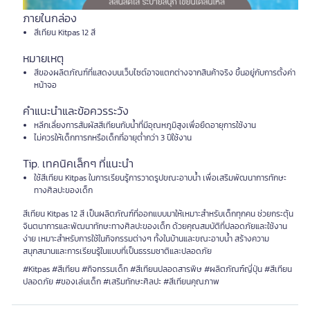
ภายในกล่อง
สีเทียน Kitpas 12 สี
หมายเหตุ
สีของผลิตภัณฑ์ที่แสดงบนเว็บไซต์อาจแตกต่างจากสินค้าจริง ขึ้นอยู่กับการตั้งค่า
หน้าจอ
คำแนะนำและข้อควรระวัง
หลีกเลี่ยงการสัมผัสสีเทียนกับน้ำที่มีอุณหภูมิสูงเพื่อยืดอายุการใช้งาน
ไม่ควรให้เด็กทารกหรือเด็กที่อายุต่ำกว่า 3 ปีใช้งาน
Tip. เทคนิคเล็กๆ ที่แนะนำ
ใช้สีเทียน Kitpas ในการเรียนรู้การวาดรูปขณะอาบน้ำ เพื่อเสริมพัฒนาการทักษะ
ทางศิลปะของเด็ก
สีเทียน Kitpas 12 สี เป็นผลิตภัณฑ์ที่ออกแบบมาให้เหมาะสำหรับเด็กทุกคน ช่วยกระตุ้น
จินตนาการและพัฒนาทักษะทางศิลปะของเด็ก ด้วยคุณสมบัติที่ปลอดภัยและใช้งาน
ง่าย เหมาะสำหรับการใช้ในกิจกรรมต่างๆ ทั้งในบ้านและขณะอาบน้ำ สร้างความ
สนุกสนานและการเรียนรู้ในแบบที่เป็นธรรมชาติและปลอดภัย
#Kitpas #สีเทียน #กิจกรรมเด็ก #สีเทียนปลอดสารพิษ #ผลิตภัณฑ์ญี่ปุ่น #สีเทียน
ปลอดภัย #ของเล่นเด็ก #เสริมทักษะศิลปะ #สีเทียนคุณภาพ