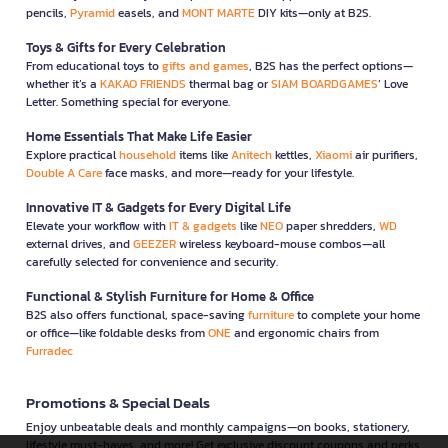
pencils,
Pyramid
easels, and
MONT MARTE
DIY kits—only at B2S.
Toys & Gifts for Every Celebration
From educational toys to
gifts and games
, B2S has the perfect options—
whether it’s a
KAKAO FRIENDS
thermal bag or
SIAM BOARDGAMES
’ Love
Letter. Something special for everyone.
Home Essentials That Make Life Easier
Explore practical
household
items like
Anitech
kettles,
Xiaomi
air purifiers,
Double A Care
face masks, and more—ready for your lifestyle.
Innovative IT & Gadgets for Every Digital Life
Elevate your workflow with
IT & gadgets
like
NEO
paper shredders,
WD
external drives, and
GEEZER
wireless keyboard-mouse combos—all
carefully selected for convenience and security.
Functional & Stylish Furniture for Home & Office
B2S also offers functional, space-saving
furniture
to complete your home
or office—like foldable desks from
ONE
and ergonomic chairs from
Furradec
Promotions & Special Deals
Enjoy unbeatable deals and monthly campaigns—on books, stationery,
lifestyle must-haves, and more! Get exclusive discount coupons and perks