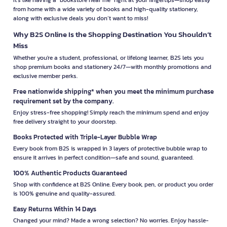
from home with a wide variety of books and high-quality stationery,
along with exclusive deals you don’t want to miss!
Why B2S Online Is the Shopping Destination You Shouldn’t
Miss
Whether you're a student, professional, or lifelong learner, B2S lets you
shop premium books and stationery 24/7—with monthly promotions and
exclusive member perks.
Free nationwide shipping* when you meet the minimum purchase
requirement set by the company.
Enjoy stress-free shopping! Simply reach the minimum spend and enjoy
free delivery straight to your doorstep.
Books Protected with Triple-Layer Bubble Wrap
Every book from B2S is wrapped in 3 layers of protective bubble wrap to
ensure it arrives in perfect condition—safe and sound, guaranteed.
100% Authentic Products Guaranteed
Shop with confidence at B2S Online. Every book, pen, or product you order
is 100% genuine and quality-assured.
Easy Returns Within 14 Days
Changed your mind? Made a wrong selection? No worries. Enjoy hassle-