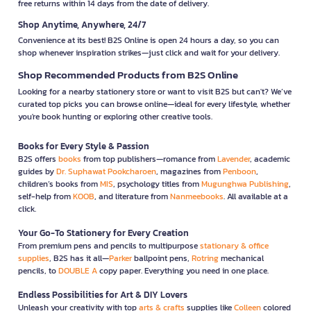
free returns within 14 days from the date of delivery.
Shop Anytime, Anywhere, 24/7
Convenience at its best! B2S Online is open 24 hours a day, so you can
shop whenever inspiration strikes—just click and wait for your delivery.
Shop Recommended Products from B2S Online
Looking for a nearby stationery store or want to visit B2S but can't? We’ve
curated top picks you can browse online—ideal for every lifestyle, whether
you're book hunting or exploring other creative tools.
Books for Every Style & Passion
B2S offers
books
from top publishers—romance from
Lavender
, academic
guides by
Dr. Suphawat Pookcharoen
, magazines from
Penboon
,
children’s books from
MIS
, psychology titles from
Mugunghwa Publishing
,
self-help from
KOOB
, and literature from
Nanmeebooks
. All available at a
click.
Your Go-To Stationery for Every Creation
From premium pens and pencils to multipurpose
stationary & office
supplies
, B2S has it all—
Parker
ballpoint pens,
Rotring
mechanical
pencils, to
DOUBLE A
copy paper. Everything you need in one place.
Endless Possibilities for Art & DIY Lovers
Unleash your creativity with top
arts & crafts
supplies like
Colleen
colored