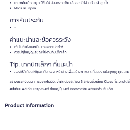
เหมาะกับเด็กอายุ 3 ปีขึ้นไป ปลอดสารพิษ เช็คออกได้ง่ายด้วยผ้าชุบน้ำ
Made in Japan
การรับประกัน
-
คำแนะนำและข้อควรระวัง
เก็บในที่แห้งและเย็น ห่างจากเปลวไฟ
ควรมีผู้ใหญ่ดูแลขณะใช้งานกับเด็กเล็ก
Tip. เทคนิคเล็กๆ ที่แนะนำ
ลองใช้สีเทียน Kitpas กับกระจกหน้าต่างเพื่อสร้างภาพวาดที่สวยงามในทุกฤดู คุณสาม
สร้างสรรค์จินตนาการอย่างไม่มีขีดจำกัดด้วยสีเทียน 8 สีก้อนสี่เหลี่ยม Kitpas ที่ระบา
#สีเทียน #สีเทียน Kitpas #สีเทียนญี่ปุ่น #สีปลอดสารพิษ #ศิลปะสำหรับเด็ก
Product Information