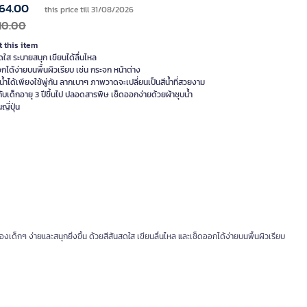
64.00
this price till 31/08/2026
10.00
 this item
ดใส ระบายสนุก เขียนได้ลื่นไหล
กได้ง่ายบนพื้นผิวเรียบ เช่น กระจก หน้าต่าง
้ำได้เพียงใช้พู่กัน ลากเบาๆ ภาพวาดจะเปลี่ยนเป็นสีน้ำที่สวยงาม
ับเด็กอายุ 3 ปีขึ้นไป ปลอดสารพิษ เช็ดออกง่ายด้วยผ้าชุบน้ำ
ญี่ปุ่น
ของเด็กๆ ง่ายและสนุกยิ่งขึ้น ด้วยสีสันสดใส เขียนลื่นไหล และเช็ดออกได้ง่ายบนพื้นผิวเรียบ