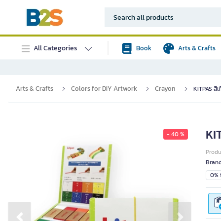
All Categories
Book
Arts & Crafts
Arts & Crafts
Colors for DIY Artwork
Crayon
KITPAS สีเท
KIT
- 40 %
Prod
Bran
0% i