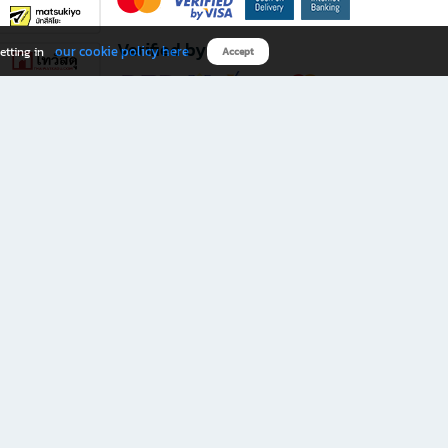
Verified by
our cookie policy here
etting in
Accept
Download B2S app
eals you don’t want to miss!
rks.