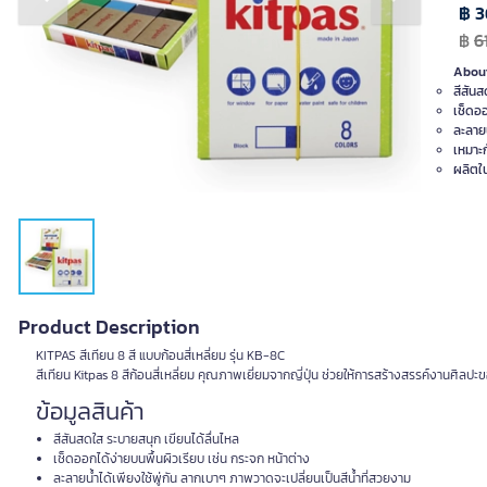
Previous slide
Next slide
฿ 3
฿
6
About
สีสันส
เช็ดออ
ละลายน
เหมาะก
ผลิตใน
Product Description
KITPAS สีเทียน 8 สี แบบก้อนสี่เหลี่ยม รุ่น KB-8C
สีเทียน Kitpas 8 สีก้อนสี่เหลี่ยม คุณภาพเยี่ยมจากญี่ปุ่น ช่วยให้การสร้างสรรค์งานศิลปะ
ข้อมูลสินค้า
สีสันสดใส ระบายสนุก เขียนได้ลื่นไหล
เช็ดออกได้ง่ายบนพื้นผิวเรียบ เช่น กระจก หน้าต่าง
ละลายน้ำได้เพียงใช้พู่กัน ลากเบาๆ ภาพวาดจะเปลี่ยนเป็นสีน้ำที่สวยงาม