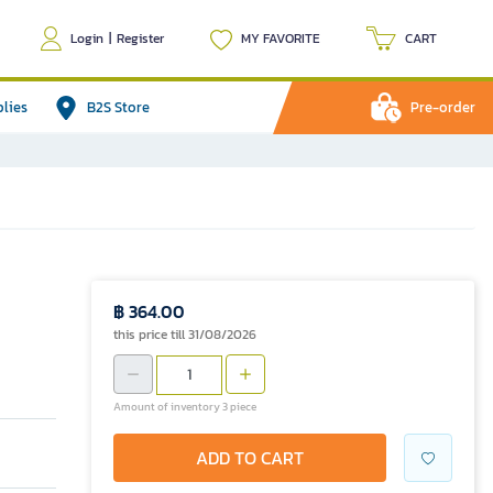
Login
|
Register
MY FAVORITE
CART
plies
B2S Store
Pre-order
฿ 364.00
this price till 31/08/2026
Amount of inventory 3 piece
ADD TO CART