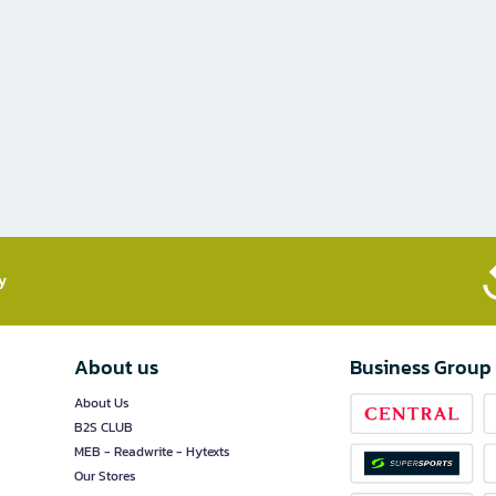
​
About us
Business Group
About Us
B2S CLUB
MEB - Readwrite - Hytexts
Our Stores