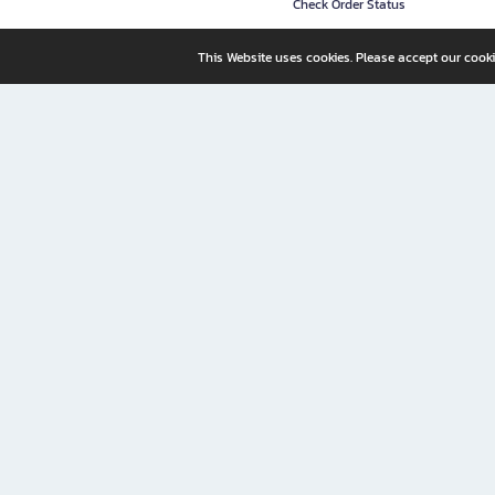
Check Order Status
This Website uses cookies. Please accept our cooki
B2S, a business unit of Central Retail Corporation Public Compa
B2S Online: Your Destination for Books, Stationery, and Insp
B2S Online is your all-in-one bookstore and stationery shop, perfect for readers, w
It’s like having a "bookstore near me" right at your fingertips—shop easily from 
Why B2S Online Is the Shopping Destination You Shouldn’t Miss
Whether you're a student, professional, or lifelong learner, B2S lets you shop