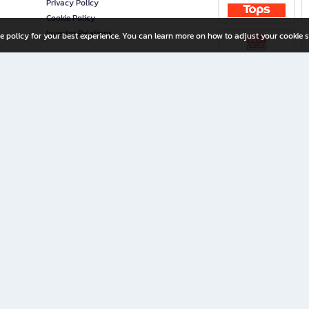
Privacy Policy
Cookie Policy
Investor Relations
e policy for your best experience. You can learn more on how to adjust your cookie s
ny Limited
iration for All Ages
riters, and creators alike.
home with a wide variety of books and high-quality stationery, along with exclusive d
 premium books and stationery 24/7—with monthly promotions and exclusive member pe