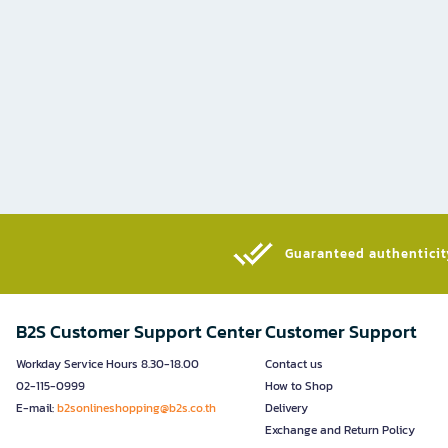
Guaranteed authenticity
B2S Customer Support Center
Customer Support
Workday Service Hours 8.30-18.00
Contact us
02-115-0999
How to Shop
E-mail:
b2sonlineshopping@b2s.co.th
Delivery
Exchange and Return Policy