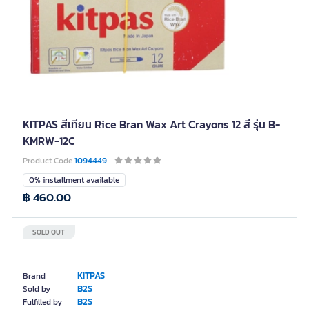
KITPAS สีเทียน Rice Bran Wax Art Crayons 12 สี รุ่น B-
KMRW-12C
Product Code
1094449
0% installment available
฿ 460.00
SOLD OUT
KITPAS
Brand
B2S
Sold by
B2S
Fulfilled by