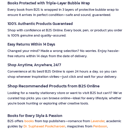
Books Protected with Triple-Layer Bubble Wrap
Every book from B2S is wrapped in 3 layers of protective bubble wrap to
ensure it arrives in perfect condition—safe and sound, guaranteed.
100% Authentic Products Guaranteed
Shop with confidence at B2S Online. Every book, pen, or product you order
is 100% genuine and quality-assured.
Easy Returns Within 14 Days
Changed your mind? Made a wrong selection? No worries. Enjoy hassle-
free returns within 14 days from the date of delivery.
Shop Anytime, Anywhere, 24/7
Convenience at its best! B2S Online is open 24 hours a day, so you can
shop whenever inspiration strikes—just click and wait for your delivery.
Shop Recommended Products from B2S Online
Looking for a nearby stationery store or want to visit B2S but can't? We’ve
curated top picks you can browse online—ideal for every lifestyle, whether
you're book hunting or exploring other creative tools.
Books for Every Style & Passion
B2S offers
books
from top publishers—romance from
Lavender
, academic
guides by
Dr. Suphawat Pookcharoen
, magazines from
Penboon
,