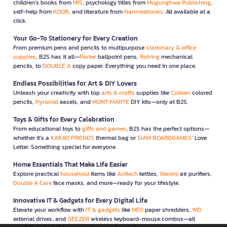
children’s books from
MIS
, psychology titles from
Mugunghwa Publishing
,
self-help from
KOOB
, and literature from
Nanmeebooks
. All available at a
click.
Your Go-To Stationery for Every Creation
From premium pens and pencils to multipurpose
stationary & office
supplies
, B2S has it all—
Parker
ballpoint pens,
Rotring
mechanical
pencils, to
DOUBLE A
copy paper. Everything you need in one place.
Endless Possibilities for Art & DIY Lovers
Unleash your creativity with top
arts & crafts
supplies like
Colleen
colored
pencils,
Pyramid
easels, and
MONT MARTE
DIY kits—only at B2S.
Toys & Gifts for Every Celebration
From educational toys to
gifts and games
, B2S has the perfect options—
whether it’s a
KAKAO FRIENDS
thermal bag or
SIAM BOARDGAMES
’ Love
Letter. Something special for everyone.
Home Essentials That Make Life Easier
Explore practical
household
items like
Anitech
kettles,
Xiaomi
air purifiers,
Double A Care
face masks, and more—ready for your lifestyle.
Innovative IT & Gadgets for Every Digital Life
Elevate your workflow with
IT & gadgets
like
NEO
paper shredders,
WD
external drives, and
GEEZER
wireless keyboard-mouse combos—all