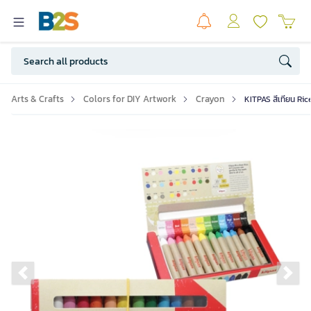
Arts & Crafts
Colors for DIY Artwork
Crayon
KITPAS สีเทียน Ric
Previous slide
Ne