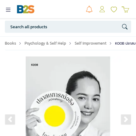
Books
Psychology & Self Help
Self Improvement
KOOB ปลาสบก
Previous slide
Ne