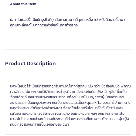
About this item
ปลา-ไอเบอร์รี่' เป็นนักธุรกิจที่ถูกสัมภาษณ์มากที่สุดคนหนึ่ง ทว่าหนังสือเล่มนี้จะพา
คุณเจาะลึกลงไปมากกว่าแค่วิธีคิดในการทำธุรกิจ
Product Description
ปลา-ไอเบอร์รี่' เป็นนักธุรกิจที่ถูกสัมภาษณ์มากที่สุดคนหนึ่ง ทว่าหนังสือเล่มนี้จะพาคุณ
เจาะลึกลงไปมากกว่าแค่วิธีคิดในการทำธุรกิจ แต่ยังชวนกันค้นไปถึง 'วัตถุดิบ' ซึ่งเป็น
'วัตถุเด็ด' ที่หลอมรวมปรุงรสและประกอบสร้างขึ้นมาเป็นหญิงสาวผู้เปี่ยมความคิด
สร้างสรรค์ เป็นนักธุรกิจพอๆ กับเป็นศิลปิน อะไรเป็นเหตุผลให้ 'ไอเบอร์รี่กรุ๊ป' แตกต่าง
และสร้างความสำเร็จครั้งแล้วครั้งเล่า ตั้งแต่ร้านไอศกรีมไอเบอร์รี่ กับข้าว'กับปลา
รส'นิยม ทองสมิทธ์ โรงสีโภชนา เจริญแกง อันเกิม-อันก๋า ฯลฯ อีกมากมายกล่าวไม่
หวาดไม่ไหว อ่านแล้วจะเห็นองค์ประกอบที่ค่อยๆ ก่อร่างขึ้นมาจาก 'ตัวตน' ของผู้หญิง
คนนี้ ที่สั่งสมจนกลายเป็นเอกลักษณ์เฉพาะ