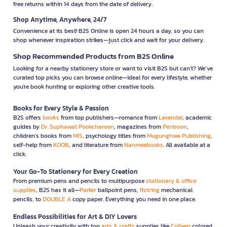
free returns within 14 days from the date of delivery.
Shop Anytime, Anywhere, 24/7
Convenience at its best! B2S Online is open 24 hours a day, so you can
shop whenever inspiration strikes—just click and wait for your delivery.
Shop Recommended Products from B2S Online
Looking for a nearby stationery store or want to visit B2S but can't? We’ve
curated top picks you can browse online—ideal for every lifestyle, whether
you're book hunting or exploring other creative tools.
Books for Every Style & Passion
B2S offers
books
from top publishers—romance from
Lavender
, academic
guides by
Dr. Suphawat Pookcharoen
, magazines from
Penboon
,
children’s books from
MIS
, psychology titles from
Mugunghwa Publishing
,
self-help from
KOOB
, and literature from
Nanmeebooks
. All available at a
click.
Your Go-To Stationery for Every Creation
From premium pens and pencils to multipurpose
stationary & office
supplies
, B2S has it all—
Parker
ballpoint pens,
Rotring
mechanical
pencils, to
DOUBLE A
copy paper. Everything you need in one place.
Endless Possibilities for Art & DIY Lovers
Unleash your creativity with top
arts & crafts
supplies like
Colleen
colored