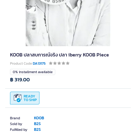
KOOB ปลาสบการณ์จริง ปลา iberry KOOB Piece
Product Code
DA13175
0% installment available
฿ 319.00
READY
TO SHIP
KOOB
Brand
B2S
Sold by
B2S
Fulfilled by