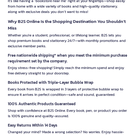
It’s like having a "bookstore near me" right at your fingertips—shop easily
from home with a wide variety of books and high-quality stationery,
along with exclusive deals you don’t want to miss!
Why B2S Online Is the Shopping Destination You Shouldn’t
Miss
Whether you're a student, professional, or lifelong learner, B2S lets you
shop premium books and stationery 24/7—with monthly promotions and
exclusive member perks.
Free nationwide shipping* when you meet the minimum purchase
requirement set by the company.
Enjoy stress-free shopping! Simply reach the minimum spend and enjoy
free delivery straight to your doorstep.
Books Protected with Triple-Layer Bubble Wrap
Every book from B2S is wrapped in 3 layers of protective bubble wrap to
ensure it arrives in perfect condition—safe and sound, guaranteed.
100% Authentic Products Guaranteed
Shop with confidence at B2S Online. Every book, pen, or product you order
is 100% genuine and quality-assured.
Easy Returns Within 14 Days
Changed your mind? Made a wrong selection? No worries. Enjoy hassle-