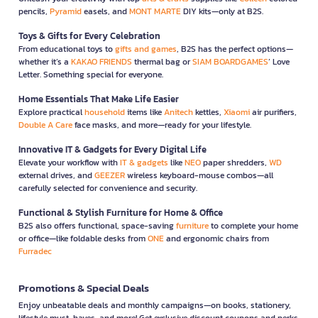
pencils,
Pyramid
easels, and
MONT MARTE
DIY kits—only at B2S.
Toys & Gifts for Every Celebration
From educational toys to
gifts and games
, B2S has the perfect options—
whether it’s a
KAKAO FRIENDS
thermal bag or
SIAM BOARDGAMES
’ Love
Letter. Something special for everyone.
Home Essentials That Make Life Easier
Explore practical
household
items like
Anitech
kettles,
Xiaomi
air purifiers,
Double A Care
face masks, and more—ready for your lifestyle.
Innovative IT & Gadgets for Every Digital Life
Elevate your workflow with
IT & gadgets
like
NEO
paper shredders,
WD
external drives, and
GEEZER
wireless keyboard-mouse combos—all
carefully selected for convenience and security.
Functional & Stylish Furniture for Home & Office
B2S also offers functional, space-saving
furniture
to complete your home
or office—like foldable desks from
ONE
and ergonomic chairs from
Furradec
Promotions & Special Deals
Enjoy unbeatable deals and monthly campaigns—on books, stationery,
lifestyle must-haves, and more! Get exclusive discount coupons and perks