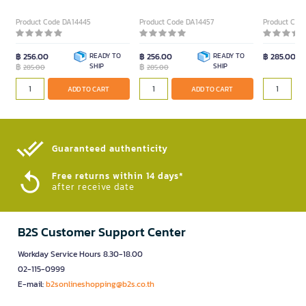
Product Code DA14445
Product Code DA14457
Product Cod
฿ 256.00
READY TO
฿ 256.00
READY TO
฿ 285.00
฿
SHIP
฿
SHIP
285.00
285.00
ADD TO CART
ADD TO CART
Guaranteed authenticity​
Free returns within 14 days*
after receive date
B2S Customer Support Center
Workday Service Hours 8.30-18.00
02-115-0999
E-mail:
b2sonlineshopping@b2s.co.th