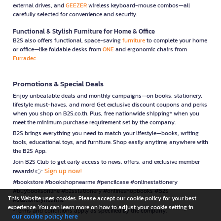
external drives, and
GEEZER
wireless keyboard-mouse combos—all
carefully selected for convenience and security.
Functional & Stylish Furniture for Home & Office
B2S also offers functional, space-saving
furniture
to complete your home
or office—like foldable desks from
ONE
and ergonomic chairs from
Furradec
Promotions & Special Deals
Enjoy unbeatable deals and monthly campaigns—on books, stationery,
lifestyle must-haves, and more! Get exclusive discount coupons and perks
when you shop on B2S.co.th. Plus, free nationwide shipping* when you
meet the minimum purchase requirement set by the company.
B2S brings everything you need to match your lifestyle—books, writing
tools, educational toys, and furniture. Shop easily anytime, anywhere with
the B2S App.
Join B2S Club to get early access to news, offers, and exclusive member
Sign up now!
rewards! 👉
#bookstore #bookshopnearme #pencilcase #onlinestationery
#buybooksonline #b2sstationery #onlineshopbooks #B2S
This Website uses cookies. Please accept our cookie policy for your best
#stationerynearme
experience. You can learn more on how to adjust your cookie setting in
*Terms and conditions apply as specified by the company.
our cookie policy here