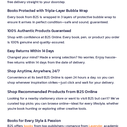
free delivery straight to your doorstep.
Books Protected with Triple-Layer Bubble Wrap
Every book from B2S is wrapped in 3 layers of protective bubble wrap to
ensure it arrives in perfect condition—safe and sound, guaranteed.
100% Authentic Products Guaranteed
Shop with confidence at B2S Online. Every book, pen, or product you order
is 100% genuine and quality-assured.
Easy Returns Within 14 Days
Changed your mind? Made a wrong selection? No worries. Enjoy hassle-
free returns within 14 days from the date of delivery.
Shop Anytime, Anywhere, 24/7
Convenience at its best! B2S Online is open 24 hours a day, so you can
shop whenever inspiration strikes—just click and wait for your delivery.
Shop Recommended Products from B2S Online
Looking for a nearby stationery store or want to visit B2S but can't? We’ve
curated top picks you can browse online—ideal for every lifestyle, whether
you're book hunting or exploring other creative tools.
Books for Every Style & Passion
B2S offers
books
from top publishers—romance from
Lavender
, academic