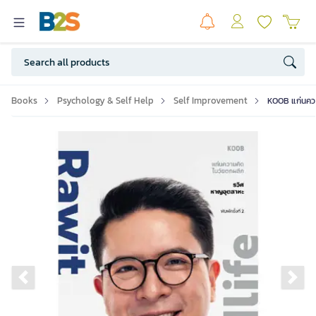
Books
Psychology & Self Help
Self Improvement
KOOB แก่นคว
Previous slide
Ne