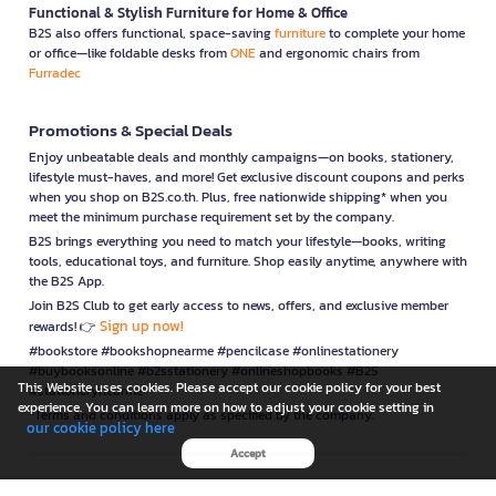
Functional & Stylish Furniture for Home & Office
B2S also offers functional, space-saving
furniture
to complete your home
or office—like foldable desks from
ONE
and ergonomic chairs from
Furradec
Promotions & Special Deals
Enjoy unbeatable deals and monthly campaigns—on books, stationery,
lifestyle must-haves, and more! Get exclusive discount coupons and perks
when you shop on B2S.co.th. Plus, free nationwide shipping* when you
meet the minimum purchase requirement set by the company.
B2S brings everything you need to match your lifestyle—books, writing
tools, educational toys, and furniture. Shop easily anytime, anywhere with
the B2S App.
Join B2S Club to get early access to news, offers, and exclusive member
Sign up now!
rewards! 👉
#bookstore #bookshopnearme #pencilcase #onlinestationery
#buybooksonline #b2sstationery #onlineshopbooks #B2S
This Website uses cookies. Please accept our cookie policy for your best
#stationerynearme
experience. You can learn more on how to adjust your cookie setting in
*Terms and conditions apply as specified by the company.
our cookie policy here
Accept