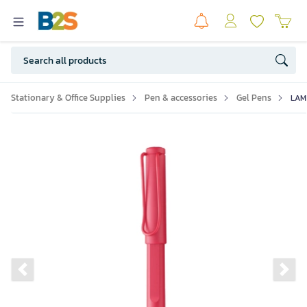
Stationary & Office Supplies
Pen & accessories
Gel Pens
LAMY
Previous slide
Ne