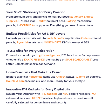
click.
Your Go-To Stationery for Every Creation
From premium pens and pencils to multipurpose
stationary & office
supplies
, B2S has it all—
Parker
ballpoint pens,
Rotring
mechanical
pencils, to
DOUBLE A
copy paper. Everything you need in one place.
Endless Possibilities for Art & DIY Lovers
Unleash your creativity with top
arts & crafts
supplies like
Colleen
colored
pencils,
Pyramid
easels, and
MONT MARTE
DIY kits—only at B2S.
Toys & Gifts for Every Celebration
From educational toys to
gifts and games
, B2S has the perfect options—
whether it’s a
KAKAO FRIENDS
thermal bag or
SIAM BOARDGAMES
’ Love
Letter. Something special for everyone.
Home Essentials That Make Life Easier
Explore practical
household
items like
Anitech
kettles,
Xiaomi
air purifiers,
Double A Care
face masks, and more—ready for your lifestyle.
Innovative IT & Gadgets for Every Digital Life
Elevate your workflow with
IT & gadgets
like
NEO
paper shredders,
WD
external drives, and
GEEZER
wireless keyboard-mouse combos—all
carefully selected for convenience and security.