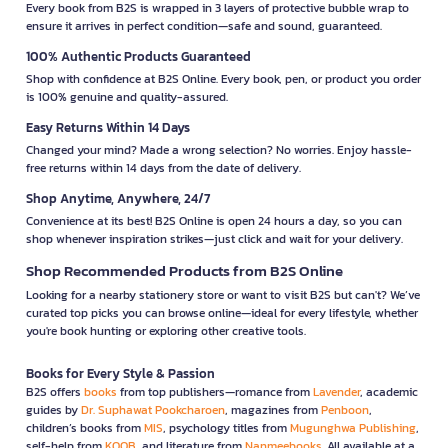
Every book from B2S is wrapped in 3 layers of protective bubble wrap to
ensure it arrives in perfect condition—safe and sound, guaranteed.
100% Authentic Products Guaranteed
Shop with confidence at B2S Online. Every book, pen, or product you order
is 100% genuine and quality-assured.
Easy Returns Within 14 Days
Changed your mind? Made a wrong selection? No worries. Enjoy hassle-
free returns within 14 days from the date of delivery.
Shop Anytime, Anywhere, 24/7
Convenience at its best! B2S Online is open 24 hours a day, so you can
shop whenever inspiration strikes—just click and wait for your delivery.
Shop Recommended Products from B2S Online
Looking for a nearby stationery store or want to visit B2S but can't? We’ve
curated top picks you can browse online—ideal for every lifestyle, whether
you're book hunting or exploring other creative tools.
Books for Every Style & Passion
B2S offers
books
from top publishers—romance from
Lavender
, academic
guides by
Dr. Suphawat Pookcharoen
, magazines from
Penboon
,
children’s books from
MIS
, psychology titles from
Mugunghwa Publishing
,
self-help from
KOOB
, and literature from
Nanmeebooks
. All available at a