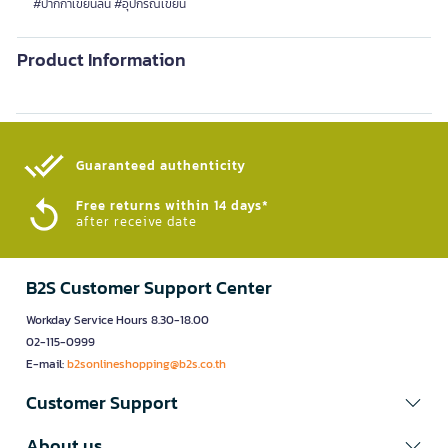
#ปากกาเขียนลื่น #อุปกรณ์เขียน
Product Information
Guaranteed authenticity​
Free returns within 14 days*
after receive date
B2S Customer Support Center
Workday Service Hours 8.30-18.00
02-115-0999
E-mail:
b2sonlineshopping@b2s.co.th
Customer Support
About us