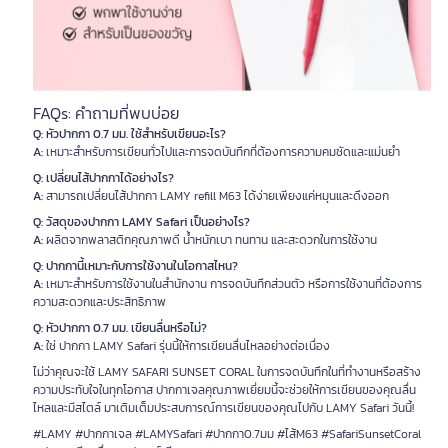
FAQs: คำถามที่พบบ่อย
Q: หัวปากกา 0.7 มม. ใช้สำหรับเขียนอะไร?
A:
เหมาะสำหรับการเขียนทั่วไปและการจดบันทึกที่ต้องการความคมชัดและแม่นยำ
Q: เปลี่ยนไส้ปากกาได้อย่างไร?
A:
สามารถเปลี่ยนไส้ปากกา LAMY refill M63 ได้ง่ายเพียงแค่หมุนและดึงออก
Q: วัสดุของปากกา LAMY Safari เป็นอย่างไร?
A:
ผลิตจากพลาสติกคุณภาพดี น้ำหนักเบา ทนทาน และสะดวกในการใช้งาน
Q: ปากกานี้เหมาะกับการใช้งานในโอกาสไหน?
A:
เหมาะสำหรับการใช้งานในสำนักงาน การจดบันทึกส่วนตัว หรือการใช้งานที่ต้องการ
ความสะดวกและประสิทธิภาพ
Q: หัวปากกา 0.7 มม. เขียนลื่นหรือไม่?
A:
ใช่ ปากกา LAMY Safari รุ่นนี้ให้การเขียนลื่นไหลอย่างต่อเนื่อง
ไม่ว่าคุณจะใช้ LAMY SAFARI SUNSET CORAL ในการจดบันทึกในที่ทำงานหรือสร้าง
ความประทับใจในทุกโอกาส ปากกาเจลคุณภาพเยี่ยมนี้จะช่วยให้การเขียนของคุณลื่น
ไหลและมีสไตล์ มาเติมเต็มประสบการณ์การเขียนของคุณไปกับ LAMY Safari วันนี้!
#LAMY #ปากกาเจล #LAMYSafari #ปากกา0.7มม #ไส้M63 #SafariSunsetCoral