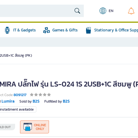
EN
IT & Gadgets
Games & Gifts
Stationary & Office Sup
 2USB+1C สีชมพู (PK)
MIRA ปลั๊กไฟ รุ่น LS-024 1S 2USB+1C สีชมพู (
uct Code
8091217
Lumira
B2S
B2S
d
Sold by
Fulfilled by
nstallment available
ONLINE
LD OUT
ONLY