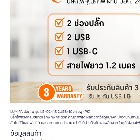
LUMIRA ปลั๊กไฟ รุ่น LS-024 1S 2USB+1C สีชมพู (PK)
ปลั๊กไฟทรงกลมขนาดเล็กพกพาสะดวก คุณภาพสูง ผลิตจากวัสดุอย่างดี มีความทนทานและ
อัตโนมัติและไฟ LED บอกสถานะการทำงาน เต้ารับมีม่านนิรภัยและผลิตจากวัสดุที่ไม่ลาม
ข้อมูลสินค้า