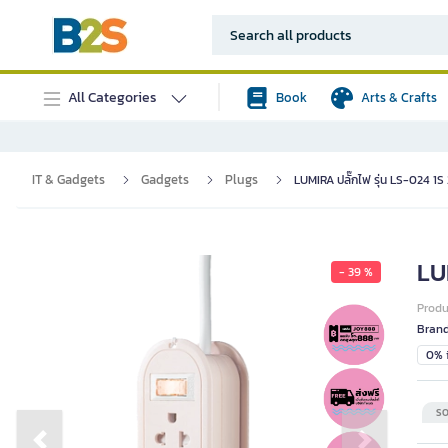
All Categories
Book
Arts & Crafts
IT & Gadgets
Gadgets
Plugs
LUMIRA ปลั๊กไฟ รุ่น LS-024 1S
LU
- 39 %
Prod
Bran
0% i
SO