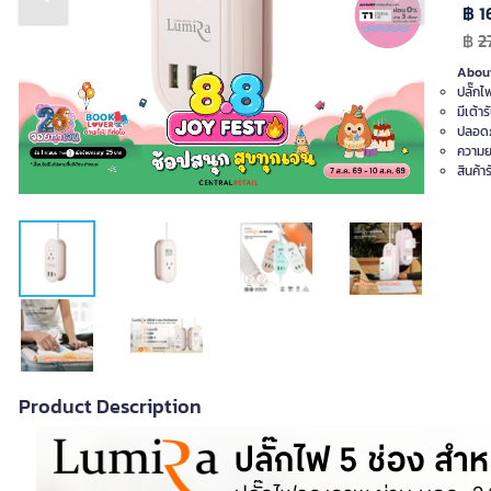
Previous slide
Next slide
฿ 1
฿
2
About
ปลั๊ก
มีเต้า
ปลอดภ
ความย
สินค้า
Product Description