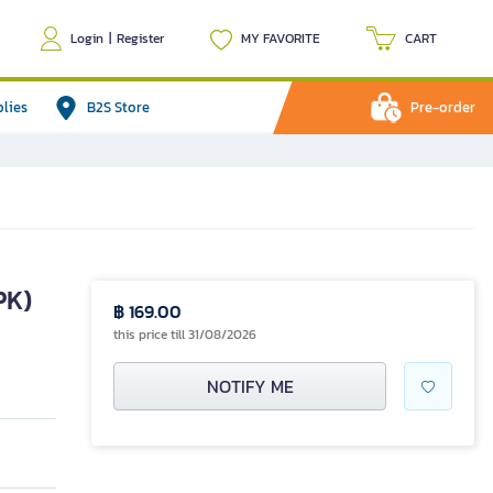
Login
|
Register
MY FAVORITE
CART
plies
B2S Store
Pre-order
PK)
฿ 169.00
this price till 31/08/2026
NOTIFY ME