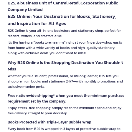
B2S, a business unit of Central Retail Corporation Public
Company Limited
B2S Online: Your Destination for Books, Stationery,
and Inspiration for All Ages
B2S Online is your all-in-one bookstore and stationery shop, perfect for
readers, writers, and creators alike.
It’s like having a "bookstore near me" right at your fingertips—shop easily
from home with a wide variety of books and high-quality stationery,
along with exclusive deals you don’t want to miss!
Why B2S Online Is the Shopping Destination You Shouldn’t
Miss
Whether you're a student, professional, or lifelong learner, B2S lets you
shop premium books and stationery 24/7—with monthly promotions and
exclusive member perks.
Free nationwide shipping* when you meet the minimum purchase
requirement set by the company.
Enjoy stress-free shopping! Simply reach the minimum spend and enjoy
free delivery straight to your doorstep.
Books Protected with Triple-Layer Bubble Wrap
Every book from B2S is wrapped in 3 layers of protective bubble wrap to