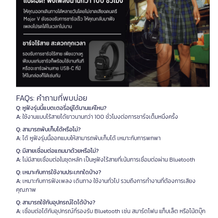
FAQs: คำถามที่พบบ่อย
Q: หูฟังรุ่นนี้แบตเตอรี่อยู่ได้นานแค่ไหน?
A:
ใช้งานแบบไร้สายได้ยาวนานกว่า 100 ชั่วโมงต่อการชาร์จเต็มหนึ่งครั้ง
Q: สามารถพับเก็บได้หรือไม่?
A:
ได้ หูฟังรุ่นนี้ออกแบบให้สามารถพับเก็บได้ เหมาะกับการพกพา
Q: มีสายเชื่อมต่อแถมมาด้วยหรือไม่?
A:
ไม่มีสายเชื่อมต่อในชุดหลัก เป็นหูฟังไร้สายที่เน้นการเชื่อมต่อผ่าน Bluetooth
Q: เหมาะกับการใช้งานประเภทใดบ้าง?
A:
เหมาะกับการฟังเพลง เดินทาง ใช้งานทั่วไป รวมถึงการทำงานที่ต้องการเสียง
คุณภาพ
Q: สามารถใช้กับอุปกรณ์ใดได้บ้าง?
A:
เชื่อมต่อได้กับอุปกรณ์ที่รองรับ Bluetooth เช่น สมาร์ตโฟน แท็บเล็ต หรือโน้ตบุ๊ก