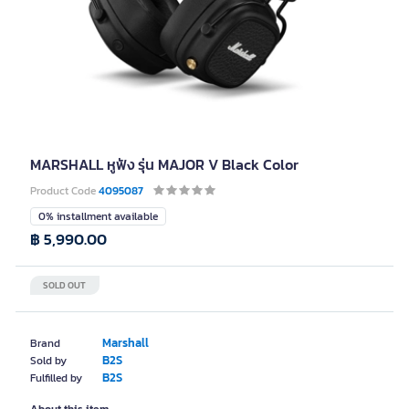
MARSHALL หูฟัง รุ่น MAJOR V Black Color
Product Code
4095087
0% installment available
฿ 5,990.00
SOLD OUT
Marshall
Brand
B2S
Sold by
B2S
Fulfilled by