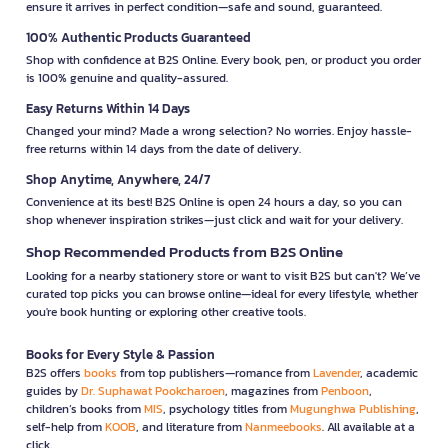
ensure it arrives in perfect condition—safe and sound, guaranteed.
100% Authentic Products Guaranteed
Shop with confidence at B2S Online. Every book, pen, or product you order
is 100% genuine and quality-assured.
Easy Returns Within 14 Days
Changed your mind? Made a wrong selection? No worries. Enjoy hassle-
free returns within 14 days from the date of delivery.
Shop Anytime, Anywhere, 24/7
Convenience at its best! B2S Online is open 24 hours a day, so you can
shop whenever inspiration strikes—just click and wait for your delivery.
Shop Recommended Products from B2S Online
Looking for a nearby stationery store or want to visit B2S but can't? We’ve
curated top picks you can browse online—ideal for every lifestyle, whether
you're book hunting or exploring other creative tools.
Books for Every Style & Passion
B2S offers
books
from top publishers—romance from
Lavender
, academic
guides by
Dr. Suphawat Pookcharoen
, magazines from
Penboon
,
children’s books from
MIS
, psychology titles from
Mugunghwa Publishing
,
self-help from
KOOB
, and literature from
Nanmeebooks
. All available at a
click.