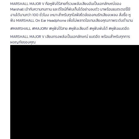
MARSHALL MAJOR V คือหูฟังไร้สายที่รวมพลังเสียงอันเป็นเอกลักษณ์ของ
Marshall เข้ากับความทนทาน และดีไซน์ที่พับเก็บได้อย่างลงตัว มาพร้อมแบตเตอรี่ใช้
งานได้นานกว่า 100 ชั่วโมง เหมาะสำหรับทุกไลฟ์สไตล์ของคนรักเสียงเพลง สั่งซื้อ หู
ฟัง MARSHALL On Ear Headphone เพื่อไม่พลาดไอเทมเสียงคุณภาพระดับตำนาน
#MARSHALL #MAJORV #หูฟังไร้สาย #หูฟังเสียงดี #หูฟังพับได้ #หูฟังแบตอึด
MARSHALL MAJOR V เสียงทรงพลังเป็นเอกลักษณ์ แบตอึด พร้อมสำหรับทุกการ
ผจญภัยของคุณ