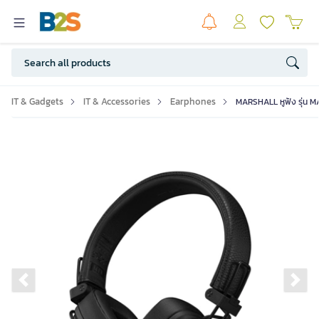
IT & Gadgets
IT & Accessories
Earphones
MARSHALL หูฟัง รุ่น M
Previous slide
Ne