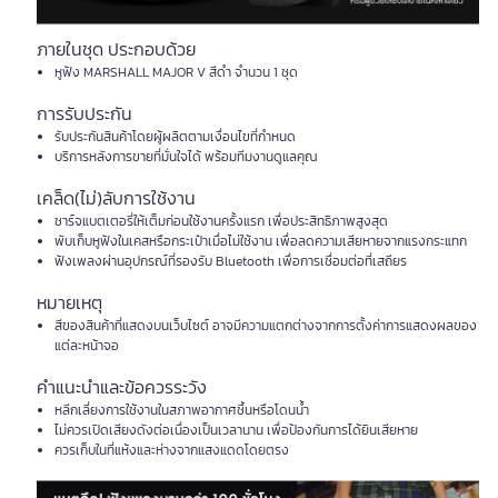
ภายในชุด ประกอบด้วย
หูฟัง MARSHALL MAJOR V สีดำ จำนวน 1 ชุด
การรับประกัน
รับประกันสินค้าโดยผู้ผลิตตามเงื่อนไขที่กำหนด
บริการหลังการขายที่มั่นใจได้ พร้อมทีมงานดูแลคุณ
เคล็ด(ไม่)ลับการใช้งาน
ชาร์จแบตเตอรี่ให้เต็มก่อนใช้งานครั้งแรก เพื่อประสิทธิภาพสูงสุด
พับเก็บหูฟังในเคสหรือกระเป๋าเมื่อไม่ใช้งาน เพื่อลดความเสียหายจากแรงกระแทก
ฟังเพลงผ่านอุปกรณ์ที่รองรับ Bluetooth เพื่อการเชื่อมต่อที่เสถียร
หมายเหตุ
สีของสินค้าที่แสดงบนเว็บไซต์ อาจมีความแตกต่างจากการตั้งค่าการแสดงผลของ
แต่ละหน้าจอ
คำแนะนำและข้อควรระวัง
หลีกเลี่ยงการใช้งานในสภาพอากาศชื้นหรือโดนน้ำ
ไม่ควรเปิดเสียงดังต่อเนื่องเป็นเวลานาน เพื่อป้องกันการได้ยินเสียหาย
ควรเก็บในที่แห้งและห่างจากแสงแดดโดยตรง