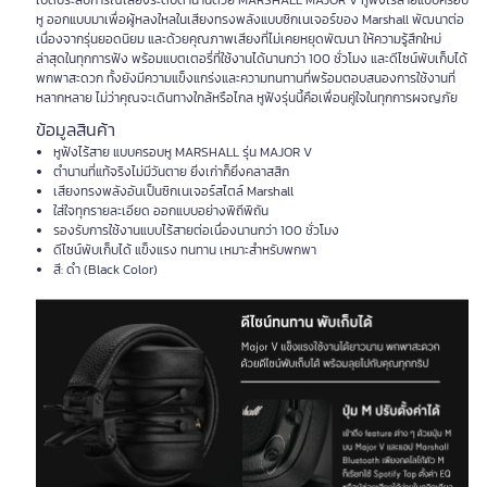
เปิดประสบการณ์เสียงระดับตำนานด้วย MARSHALL MAJOR V หูฟังไร้สายแบบครอบ
หู ออกแบบมาเพื่อผู้หลงใหลในเสียงทรงพลังแบบซิกเนเจอร์ของ Marshall พัฒนาต่อ
เนื่องจากรุ่นยอดนิยม และด้วยคุณภาพเสียงที่ไม่เคยหยุดพัฒนา ให้ความรู้สึกใหม่
ล่าสุดในทุกการฟัง พร้อมแบตเตอรี่ที่ใช้งานได้นานกว่า 100 ชั่วโมง และดีไซน์พับเก็บได้
พกพาสะดวก ทั้งยังมีความแข็งแกร่งและความทนทานที่พร้อมตอบสนองการใช้งานที่
หลากหลาย ไม่ว่าคุณจะเดินทางใกล้หรือไกล หูฟังรุ่นนี้คือเพื่อนคู่ใจในทุกการผจญภัย
ข้อมูลสินค้า
หูฟังไร้สาย แบบครอบหู MARSHALL รุ่น MAJOR V
ตำนานที่แท้จริงไม่มีวันตาย ยิ่งเก่าก็ยิ่งคลาสสิก
เสียงทรงพลังอันเป็นซิกเนเจอร์สไตล์ Marshall
ใส่ใจทุกรายละเอียด ออกแบบอย่างพิถีพิถัน
รองรับการใช้งานแบบไร้สายต่อเนื่องนานกว่า 100 ชั่วโมง
ดีไซน์พับเก็บได้ แข็งแรง ทนทาน เหมาะสำหรับพกพา
สี: ดำ (Black Color)