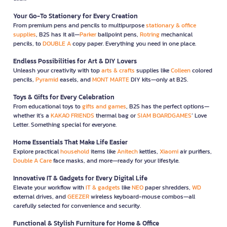
Your Go-To Stationery for Every Creation
From premium pens and pencils to multipurpose
stationary & office
supplies
, B2S has it all—
Parker
ballpoint pens,
Rotring
mechanical
pencils, to
DOUBLE A
copy paper. Everything you need in one place.
Endless Possibilities for Art & DIY Lovers
Unleash your creativity with top
arts & crafts
supplies like
Colleen
colored
pencils,
Pyramid
easels, and
MONT MARTE
DIY kits—only at B2S.
Toys & Gifts for Every Celebration
From educational toys to
gifts and games
, B2S has the perfect options—
whether it’s a
KAKAO FRIENDS
thermal bag or
SIAM BOARDGAMES
’ Love
Letter. Something special for everyone.
Home Essentials That Make Life Easier
Explore practical
household
items like
Anitech
kettles,
Xiaomi
air purifiers,
Double A Care
face masks, and more—ready for your lifestyle.
Innovative IT & Gadgets for Every Digital Life
Elevate your workflow with
IT & gadgets
like
NEO
paper shredders,
WD
external drives, and
GEEZER
wireless keyboard-mouse combos—all
carefully selected for convenience and security.
Functional & Stylish Furniture for Home & Office