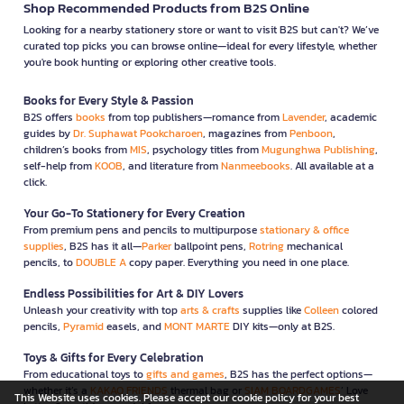
Shop Recommended Products from B2S Online
Looking for a nearby stationery store or want to visit B2S but can't? We’ve
curated top picks you can browse online—ideal for every lifestyle, whether
you're book hunting or exploring other creative tools.
Books for Every Style & Passion
B2S offers
books
from top publishers—romance from
Lavender
, academic
guides by
Dr. Suphawat Pookcharoen
, magazines from
Penboon
,
children’s books from
MIS
, psychology titles from
Mugunghwa Publishing
,
self-help from
KOOB
, and literature from
Nanmeebooks
. All available at a
click.
Your Go-To Stationery for Every Creation
From premium pens and pencils to multipurpose
stationary & office
supplies
, B2S has it all—
Parker
ballpoint pens,
Rotring
mechanical
pencils, to
DOUBLE A
copy paper. Everything you need in one place.
Endless Possibilities for Art & DIY Lovers
Unleash your creativity with top
arts & crafts
supplies like
Colleen
colored
pencils,
Pyramid
easels, and
MONT MARTE
DIY kits—only at B2S.
Toys & Gifts for Every Celebration
From educational toys to
gifts and games
, B2S has the perfect options—
whether it’s a
KAKAO FRIENDS
thermal bag or
SIAM BOARDGAMES
’ Love
This Website uses cookies. Please accept our cookie policy for your best