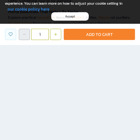
Letter. Something special for everyone.
experience. You can learn more on how to adjust your cookie setting in
our cookie policy here
Home Essentials That Make Life Easier
Accept
Explore practical
household
items like
Anitech
kettles,
Xiaomi
air purifiers,
Double A Care
face masks, and more—ready for your lifestyle.
Innovative IT & Gadgets for Every Digital Life
ADD TO CART
Elevate your workflow with
IT & gadgets
like
NEO
paper shredders,
WD
external drives, and
GEEZER
wireless keyboard-mouse combos—all
carefully selected for convenience and security.
Functional & Stylish Furniture for Home & Office
B2S also offers functional, space-saving
furniture
to complete your home
or office—like foldable desks from
ONE
and ergonomic chairs from
Furradec
Promotions & Special Deals
Enjoy unbeatable deals and monthly campaigns—on books, stationery,
lifestyle must-haves, and more! Get exclusive discount coupons and perks
when you shop on B2S.co.th. Plus, free nationwide shipping* when you
meet the minimum purchase requirement set by the company.
B2S brings everything you need to match your lifestyle—books, writing
tools, educational toys, and furniture. Shop easily anytime, anywhere with
the B2S App.