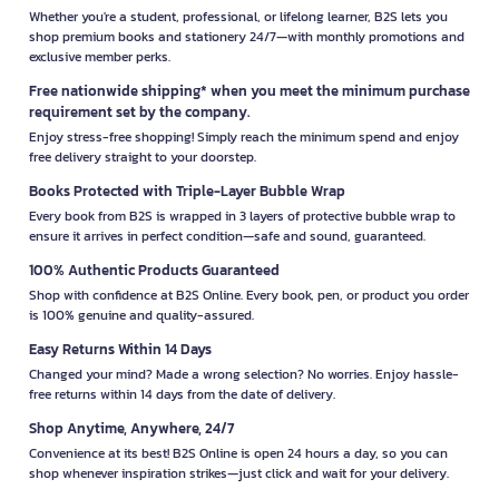
Whether you're a student, professional, or lifelong learner, B2S lets you
shop premium books and stationery 24/7—with monthly promotions and
exclusive member perks.
Free nationwide shipping* when you meet the minimum purchase
requirement set by the company.
Enjoy stress-free shopping! Simply reach the minimum spend and enjoy
free delivery straight to your doorstep.
Books Protected with Triple-Layer Bubble Wrap
Every book from B2S is wrapped in 3 layers of protective bubble wrap to
ensure it arrives in perfect condition—safe and sound, guaranteed.
100% Authentic Products Guaranteed
Shop with confidence at B2S Online. Every book, pen, or product you order
is 100% genuine and quality-assured.
Easy Returns Within 14 Days
Changed your mind? Made a wrong selection? No worries. Enjoy hassle-
free returns within 14 days from the date of delivery.
Shop Anytime, Anywhere, 24/7
Convenience at its best! B2S Online is open 24 hours a day, so you can
shop whenever inspiration strikes—just click and wait for your delivery.