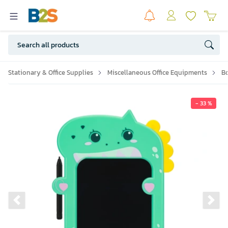
Stationary & Office Supplies
Miscellaneous Office Equipments
B
- 33 %
Previous slide
Ne