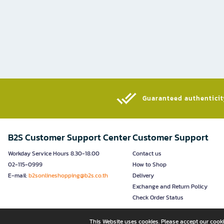
Guaranteed authenticity
B2S Customer Support Center
Customer Support
Workday Service Hours 8.30-18.00
Contact us
02-115-0999
How to Shop
E-mail:
b2sonlineshopping@b2s.co.th
Delivery
Exchange and Return Policy
Check Order Status
This Website uses cookies. Please accept our cooki