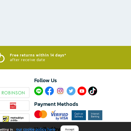
Free returns within 14 days*
after receive date
Follow Us​
Payment Methods
Verified by
our cookie policy here
etting in
Accept