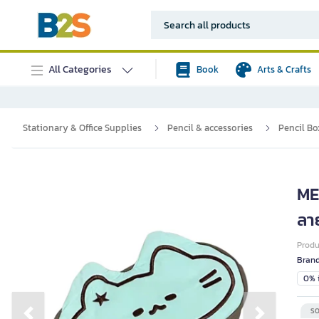
All Categories
Book
Arts & Crafts
Stationary & Office Supplies
Pencil & accessories
Pencil Bo
ME
ลา
Prod
Bran
0% i
SO