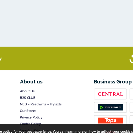
​
About us
Business Group
About Us
B2S CLUB
MEB - Readwrite - Hytexts
Our Stores
Privacy Policy
Cookie Policy
Investor Relations
e policy for your best experience. You can learn more on how to adjust your cookie s