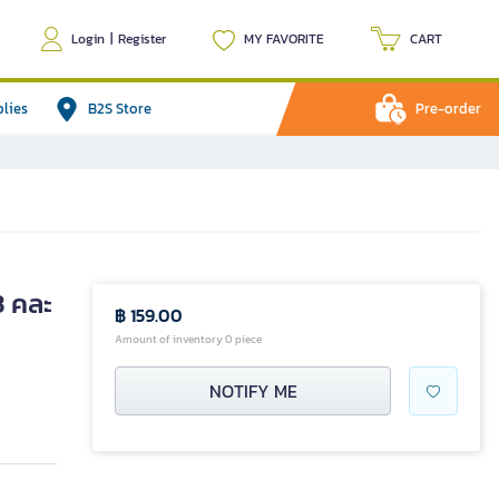
Login
|
Register
MY FAVORITE
CART
plies
B2S Store
Pre-order
3 คละ
฿ 159.00
Amount of inventory 0 piece
NOTIFY ME