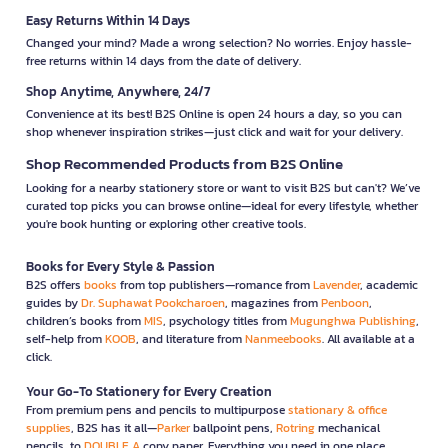
Easy Returns Within 14 Days
Changed your mind? Made a wrong selection? No worries. Enjoy hassle-
free returns within 14 days from the date of delivery.
Shop Anytime, Anywhere, 24/7
Convenience at its best! B2S Online is open 24 hours a day, so you can
shop whenever inspiration strikes—just click and wait for your delivery.
Shop Recommended Products from B2S Online
Looking for a nearby stationery store or want to visit B2S but can't? We’ve
curated top picks you can browse online—ideal for every lifestyle, whether
you're book hunting or exploring other creative tools.
Books for Every Style & Passion
B2S offers
books
from top publishers—romance from
Lavender
, academic
guides by
Dr. Suphawat Pookcharoen
, magazines from
Penboon
,
children’s books from
MIS
, psychology titles from
Mugunghwa Publishing
,
self-help from
KOOB
, and literature from
Nanmeebooks
. All available at a
click.
Your Go-To Stationery for Every Creation
From premium pens and pencils to multipurpose
stationary & office
supplies
, B2S has it all—
Parker
ballpoint pens,
Rotring
mechanical
pencils, to
DOUBLE A
copy paper. Everything you need in one place.