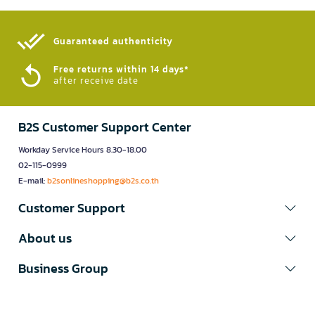
Guaranteed authenticity​
Free returns within 14 days*
after receive date
B2S Customer Support Center
Workday Service Hours 8.30-18.00
02-115-0999
E-mail:
b2sonlineshopping@b2s.co.th
Customer Support
About us
Business Group