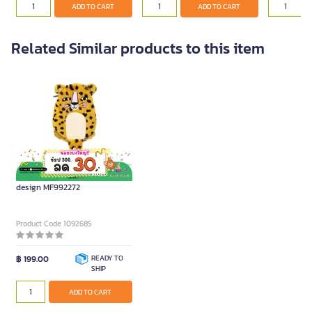
ADD TO CART
ADD TO CART
Related Similar products to this item
ME.STYLE Pencil bag Leopard
design MF992272
Product Code 1092685
฿ 199.00
READY TO
SHIP
ADD TO CART