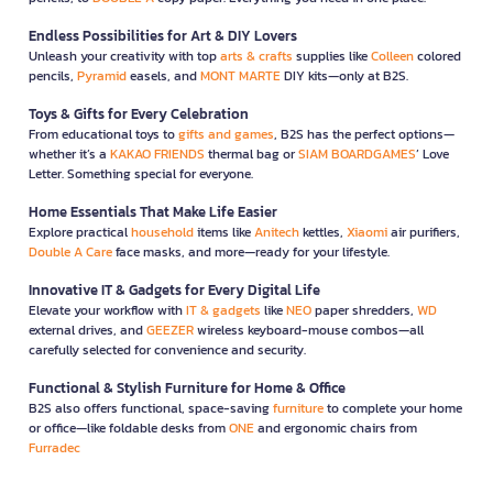
Endless Possibilities for Art & DIY Lovers
Unleash your creativity with top
arts & crafts
supplies like
Colleen
colored
pencils,
Pyramid
easels, and
MONT MARTE
DIY kits—only at B2S.
Toys & Gifts for Every Celebration
From educational toys to
gifts and games
, B2S has the perfect options—
whether it’s a
KAKAO FRIENDS
thermal bag or
SIAM BOARDGAMES
’ Love
Letter. Something special for everyone.
Home Essentials That Make Life Easier
Explore practical
household
items like
Anitech
kettles,
Xiaomi
air purifiers,
Double A Care
face masks, and more—ready for your lifestyle.
Innovative IT & Gadgets for Every Digital Life
Elevate your workflow with
IT & gadgets
like
NEO
paper shredders,
WD
external drives, and
GEEZER
wireless keyboard-mouse combos—all
carefully selected for convenience and security.
Functional & Stylish Furniture for Home & Office
B2S also offers functional, space-saving
furniture
to complete your home
or office—like foldable desks from
ONE
and ergonomic chairs from
Furradec