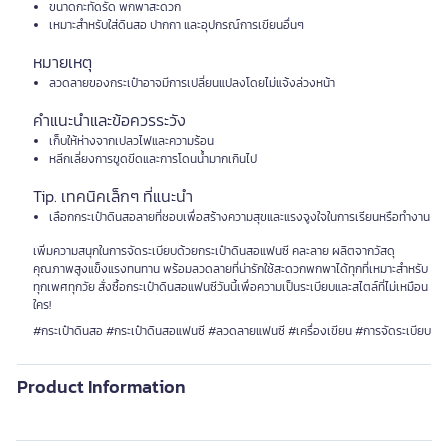
ขนาดกะทัดรัด พกพาสะดวก
เหมาะสำหรับใส่ดินสอ ปากกา และอุปกรณ์การเขียนอื่นๆ
หมายเหตุ
ลวดลายของกระเป๋าอาจมีการเปลี่ยนแปลงโดยไม่แจ้งล่วงหน้า
คำแนะนำและข้อควรระวัง
เก็บให้ห่างจากเปลวไฟและความร้อน
หลีกเลี่ยงการขูดขีดและการโดนน้ำมากเกินไป
Tip. เทคนิคเล็กๆ ที่แนะนำ
เลือกกระเป๋าดินสอลายที่ชอบเพื่อสร้างความสุขและแรงจูงใจในการเรียนหรือทำงาน
เพิ่มความสนุกในการจัดระเบียบด้วยกระเป๋าดินสอแฟนซี คละลาย ผลิตจากวัสดุ
คุณภาพสูงแข็งแรงทนทาน พร้อมลวดลายที่น่ารักใช้สะดวกพกพาได้ทุกที่เหมาะสำหรับ
ทุกเพศทุกวัย สั่งซื้อกระเป๋าดินสอแฟนซีวันนี้เพื่อความเป็นระเบียบและสไตล์ที่ไม่เหมือน
ใคร!
#กระเป๋าดินสอ #กระเป๋าดินสอแฟนซี #ลวดลายแฟนซี #เครื่องเขียน #การจัดระเบียบ
Product Information