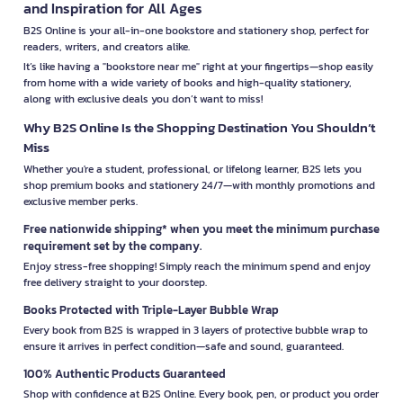
and Inspiration for All Ages
B2S Online is your all-in-one bookstore and stationery shop, perfect for
readers, writers, and creators alike.
It’s like having a "bookstore near me" right at your fingertips—shop easily
from home with a wide variety of books and high-quality stationery,
along with exclusive deals you don’t want to miss!
Why B2S Online Is the Shopping Destination You Shouldn’t
Miss
Whether you're a student, professional, or lifelong learner, B2S lets you
shop premium books and stationery 24/7—with monthly promotions and
exclusive member perks.
Free nationwide shipping* when you meet the minimum purchase
requirement set by the company.
Enjoy stress-free shopping! Simply reach the minimum spend and enjoy
free delivery straight to your doorstep.
Books Protected with Triple-Layer Bubble Wrap
Every book from B2S is wrapped in 3 layers of protective bubble wrap to
ensure it arrives in perfect condition—safe and sound, guaranteed.
100% Authentic Products Guaranteed
Shop with confidence at B2S Online. Every book, pen, or product you order