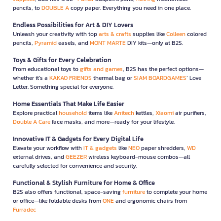
pencils, to
DOUBLE A
copy paper. Everything you need in one place.
Endless Possibilities for Art & DIY Lovers
Unleash your creativity with top
arts & crafts
supplies like
Colleen
colored
pencils,
Pyramid
easels, and
MONT MARTE
DIY kits—only at B2S.
Toys & Gifts for Every Celebration
From educational toys to
gifts and games
, B2S has the perfect options—
whether it’s a
KAKAO FRIENDS
thermal bag or
SIAM BOARDGAMES
’ Love
Letter. Something special for everyone.
Home Essentials That Make Life Easier
Explore practical
household
items like
Anitech
kettles,
Xiaomi
air purifiers,
Double A Care
face masks, and more—ready for your lifestyle.
Innovative IT & Gadgets for Every Digital Life
Elevate your workflow with
IT & gadgets
like
NEO
paper shredders,
WD
external drives, and
GEEZER
wireless keyboard-mouse combos—all
carefully selected for convenience and security.
Functional & Stylish Furniture for Home & Office
B2S also offers functional, space-saving
furniture
to complete your home
or office—like foldable desks from
ONE
and ergonomic chairs from
Furradec