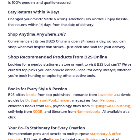
is 100% genuine and quality-assured.
Easy Returns Within 14 Days
Changed your mind? Made a wrong selection? No worries. Enjoy hassle-
free returns within 14 days from the date of delivery.
Shop Anytime, Anywhere, 24/7
Convenience at its best! B2S Online is open 24 hours a day, so you can
shop whenever inspiration strikes—just click and wait for your delivery.
Shop Recommended Products from B2S Online
Looking for a nearby stationery store or want to visit B2S but can't? We’ve
curated top picks you can browse online—ideal for every lifestyle, whether
you're book hunting or exploring other creative tools.
Books for Every Style & Passion
B2S offers
books
from top publishers—romance from
Lavender
, academic
guides by
Dr. Suphawat Pookcharoen
, magazines from
Penboon
,
children’s books from
MIS
, psychology titles from
Mugunghwa Publishing
,
self-help from
KOOB
, and literature from
Nanmeebooks
. All available at a
click.
Your Go-To Stationery for Every Creation
From premium pens and pencils to multipurpose
stationary & office
supplies
, B2S has it all—
Parker
ballpoint pens,
Rotring
mechanical