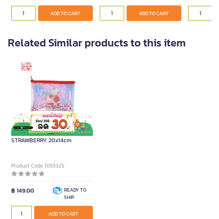
ADD TO CART
ADD TO CART
Related Similar products to this item
ME.STYLE Pencil bag
STRAWBERRY 20x14cm
Product Code 1093325
฿ 149.00
READY TO
SHIP
ADD TO CART