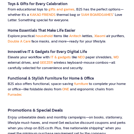
Toys & Gifts for Every Celebration
From educational toys to
gifts and games
, B2S has the perfect options—
whether it’s a
KAKAO FRIENDS
thermal bag or
SIAM BOARDGAMES
’ Love
Letter. Something special for everyone.
Home Essentials That Make Life Easier
Explore practical
household
items like
Anitech
kettles,
Xiaomi
air purifiers,
Double A Care
face masks, and more—ready for your lifestyle.
Innovative IT & Gadgets for Every Digital Life
Elevate your workflow with
IT & gadgets
like
NEO
paper shredders,
WD
external drives, and
GEEZER
wireless keyboard-mouse combos—all
carefully selected for convenience and security.
Functional & Stylish Furniture for Home & Office
B2S also offers functional, space-saving
furniture
to complete your home
or office—like foldable desks from
ONE
and ergonomic chairs from
Furradec
Promotions & Special Deals
Enjoy unbeatable deals and monthly campaigns—on books, stationery,
lifestyle must-haves, and more! Get exclusive discount coupons and perks
when you shop on B2S.co.th. Plus, free nationwide shipping* when you
meet the minimum purchase requirement set by the company.