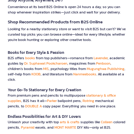
Shop Anytime, Anywhere, 24/7
Convenience at its best! B2S Online is open 24 hours a day, so you can
shop whenever inspiration strikes—just click and wait for your delivery.
Shop Recommended Products from B2S Online
Looking for a nearby stationery store or want to visit B2S but can't? We’ve
curated top picks you can browse online—ideal for every lifestyle, whether
you're book hunting or exploring other creative tools.
Books for Every Style & Passion
B2S offers
books
from top publishers—romance from
Lavender
, academic
guides by
Dr. Suphawat Pookcharoen
, magazines from
Penboon
,
children’s books from
MIS
, psychology titles from
Mugunghwa Publishing
,
self-help from
KOOB
, and literature from
Nanmeebooks
. All available at a
click.
Your Go-To Stationery for Every Creation
From premium pens and pencils to multipurpose
stationary & office
supplies
, B2S has it all—
Parker
ballpoint pens,
Rotring
mechanical
pencils, to
DOUBLE A
copy paper. Everything you need in one place.
Endless Possibilities for Art & DIY Lovers
Unleash your creativity with top
arts & crafts
supplies like
Colleen
colored
pencils,
Pyramid
easels, and
MONT MARTE
DIY kits—only at B2S.