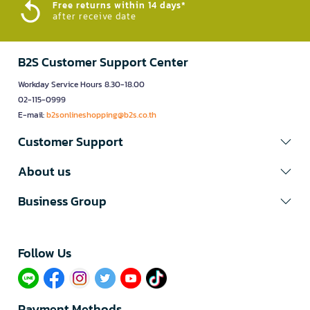
Free returns within 14 days*
after receive date
B2S Customer Support Center
Workday Service Hours 8.30-18.00
02-115-0999
E-mail:
b2sonlineshopping@b2s.co.th
Customer Support
About us
Business Group
Follow Us​
Payment Methods