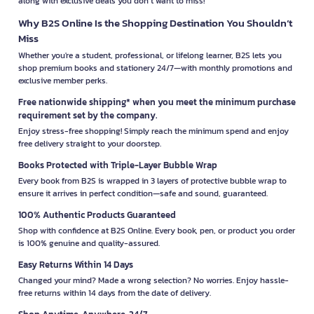
along with exclusive deals you don’t want to miss!
Why B2S Online Is the Shopping Destination You Shouldn’t
Miss
Whether you're a student, professional, or lifelong learner, B2S lets you
shop premium books and stationery 24/7—with monthly promotions and
exclusive member perks.
Free nationwide shipping* when you meet the minimum purchase
requirement set by the company.
Enjoy stress-free shopping! Simply reach the minimum spend and enjoy
free delivery straight to your doorstep.
Books Protected with Triple-Layer Bubble Wrap
Every book from B2S is wrapped in 3 layers of protective bubble wrap to
ensure it arrives in perfect condition—safe and sound, guaranteed.
100% Authentic Products Guaranteed
Shop with confidence at B2S Online. Every book, pen, or product you order
is 100% genuine and quality-assured.
Easy Returns Within 14 Days
Changed your mind? Made a wrong selection? No worries. Enjoy hassle-
free returns within 14 days from the date of delivery.