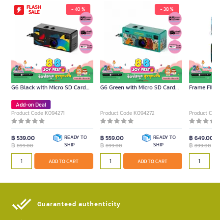
FLASH
- 40 %
- 38 %
SALE
Digital Keychain Camera Model
Digital Keychain Camera Model
Disposable 
G6 Black with Micro SD Card
G6 Green with Micro SD Card
Frame Film 
32GB
32GB
Add-on Deal
Product Code K094271
Product Code K094272
Product Cod
฿ 539.00
READY TO
฿ 559.00
READY TO
฿ 649.00
฿
SHIP
฿
SHIP
฿
899.00
899.00
899.00
ADD TO CART
ADD TO CART
Guaranteed authenticity​