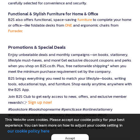
carefully selected for convenience and security.
Functional & Stylish Furniture for Home & Office
B2S also offers functional, space-saving
furniture
to complete your home
or office—like foldable desks from
ONE
and ergonomic chairs from
Furradec
Promotions & Special Deals
Enjoy unbeatable deals and monthly campaigns—on books, stationery,
lifestyle must-haves, and more! Get exclusive discount coupons and perks
when you shop on B2S.co.th. Plus, free nationwide shipping* when you
meet the minimum purchase requirement set by the company.
B2S brings everything you need to match your lifestyle—books, writing
tools, educational toys, and furniture. Shop easily anytime, anywhere with
the B2S App.
Join B2S Club to get early access to news, offers, and exclusive member
Sign up now!
rewards! 👉
#bookstore #bookshopnearme #pencilcase #onlinestationery
#buybooksonline #b2sstationery #onlineshopbooks #B2S
This Website uses cookies. Please accept our cookie policy for your best
#stationerynearme
experience. You can learn more on how to adjust your cookie setting in
*Terms and conditions apply as specified by the company.
our cookie policy here
Accept