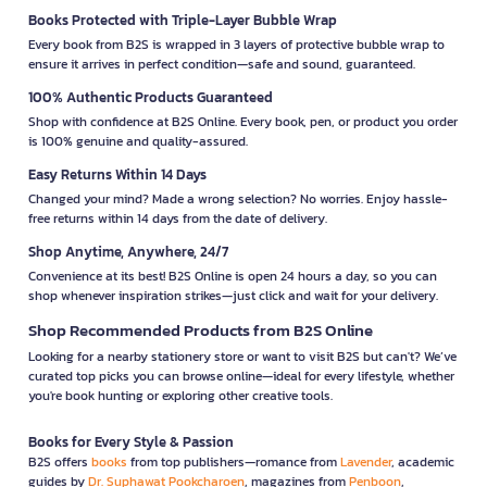
Books Protected with Triple-Layer Bubble Wrap
Every book from B2S is wrapped in 3 layers of protective bubble wrap to
ensure it arrives in perfect condition—safe and sound, guaranteed.
100% Authentic Products Guaranteed
Shop with confidence at B2S Online. Every book, pen, or product you order
is 100% genuine and quality-assured.
Easy Returns Within 14 Days
Changed your mind? Made a wrong selection? No worries. Enjoy hassle-
free returns within 14 days from the date of delivery.
Shop Anytime, Anywhere, 24/7
Convenience at its best! B2S Online is open 24 hours a day, so you can
shop whenever inspiration strikes—just click and wait for your delivery.
Shop Recommended Products from B2S Online
Looking for a nearby stationery store or want to visit B2S but can't? We’ve
curated top picks you can browse online—ideal for every lifestyle, whether
you're book hunting or exploring other creative tools.
Books for Every Style & Passion
B2S offers
books
from top publishers—romance from
Lavender
, academic
guides by
Dr. Suphawat Pookcharoen
, magazines from
Penboon
,