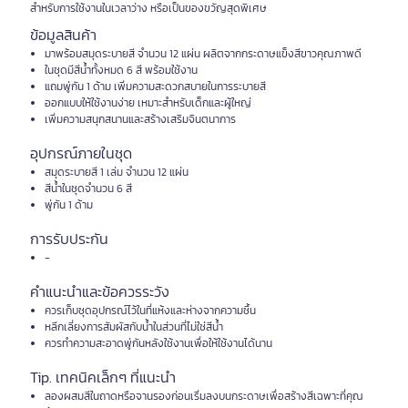
สำหรับการใช้งานในเวลาว่าง หรือเป็นของขวัญสุดพิเศษ
ข้อมูลสินค้า
มาพร้อมสมุดระบายสี จำนวน 12 แผ่น ผลิตจากกระดาษแข็งสีขาวคุณภาพดี
ในชุดมีสีน้ำทั้งหมด 6 สี พร้อมใช้งาน
แถมพู่กัน 1 ด้าม เพิ่มความสะดวกสบายในการระบายสี
ออกแบบให้ใช้งานง่าย เหมาะสำหรับเด็กและผู้ใหญ่
เพิ่มความสนุกสนานและสร้างเสริมจินตนาการ
อุปกรณ์ภายในชุด
สมุดระบายสี 1 เล่ม จำนวน 12 แผ่น
สีน้ำในชุดจำนวน 6 สี
พู่กัน 1 ด้าม
การรับประกัน
-
คำแนะนำและข้อควรระวัง
ควรเก็บชุดอุปกรณ์ไว้ในที่แห้งและห่างจากความชื้น
หลีกเลี่ยงการสัมผัสกับน้ำในส่วนที่ไม่ใช่สีน้ำ
ควรทำความสะอาดพู่กันหลังใช้งานเพื่อให้ใช้งานได้นาน
Tip. เทคนิคเล็กๆ ที่แนะนำ
ลองผสมสีในถาดหรือจานรองก่อนเริ่มลงบนกระดาษเพื่อสร้างสีเฉพาะที่คุณ