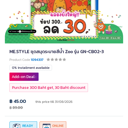
ME.STYLE ชุดสมุดระบายสีน้ำ Zoo รุ่น GN-CB02-3
Product Code
1094337
0% installment available
Add-on Deal :
Purchase 300 Baht get, 30 Baht discount
฿ 45.00
this price till 31/08/2026
฿
89.00
READY
ONLINE