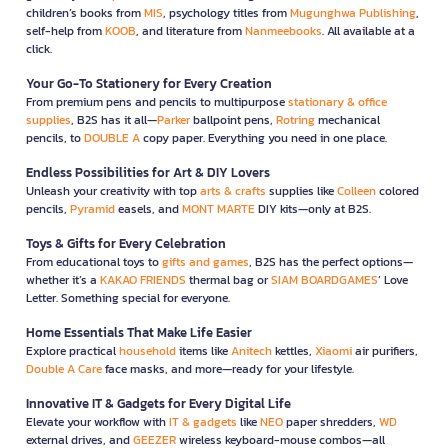
children’s books from
MIS
, psychology titles from
Mugunghwa Publishing
,
self-help from
KOOB
, and literature from
Nanmeebooks
. All available at a
click.
Your Go-To Stationery for Every Creation
From premium pens and pencils to multipurpose
stationary & office
supplies
, B2S has it all—
Parker
ballpoint pens,
Rotring
mechanical
pencils, to
DOUBLE A
copy paper. Everything you need in one place.
Endless Possibilities for Art & DIY Lovers
Unleash your creativity with top
arts & crafts
supplies like
Colleen
colored
pencils,
Pyramid
easels, and
MONT MARTE
DIY kits—only at B2S.
Toys & Gifts for Every Celebration
From educational toys to
gifts and games
, B2S has the perfect options—
whether it’s a
KAKAO FRIENDS
thermal bag or
SIAM BOARDGAMES
’ Love
Letter. Something special for everyone.
Home Essentials That Make Life Easier
Explore practical
household
items like
Anitech
kettles,
Xiaomi
air purifiers,
Double A Care
face masks, and more—ready for your lifestyle.
Innovative IT & Gadgets for Every Digital Life
Elevate your workflow with
IT & gadgets
like
NEO
paper shredders,
WD
external drives, and
GEEZER
wireless keyboard-mouse combos—all