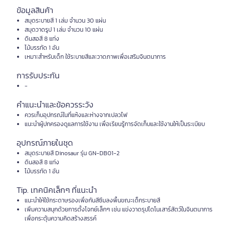
ข้อมูลสินค้า
สมุดระบายสี 1 เล่ม จำนวน 30 แผ่น
สมุดวาดรูป 1 เล่ม จำนวน 10 แผ่น
ดินสอสี 8 แท่ง
ไม้บรรทัด 1 อัน
เหมาะสำหรับเด็ก ใช้ระบายสีและวาดภาพเพื่อเสริมจินตนาการ
การรับประกัน
-
คำแนะนำและข้อควรระวัง
ควรเก็บอุปกรณ์ในที่แห้งและห่างจากเปลวไฟ
แนะนำผู้ปกครองดูแลการใช้งาน เพื่อเรียนรู้การจัดเก็บและใช้งานให้เป็นระเบียบ
อุปกรณ์ภายในชุด
สมุดระบายสี Dinosaur รุ่น GN-DB01-2
ดินสอสี 8 แท่ง
ไม้บรรทัด 1 อัน
Tip. เทคนิคเล็กๆ ที่แนะนำ
แนะนำให้ใช้กระดาษรองเพื่อกันสีซึมลงพื้นขณะเด็กระบายสี
เพิ่มความสนุกด้วยการตั้งโจทย์เล็กๆ เช่น แข่งวาดรุปไดโนเสาร์สัตว์ในจินตนาการ
เพื่อกระตุ้นความคิดสร้างสรรค์