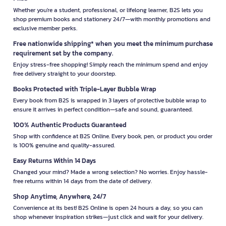
Whether you're a student, professional, or lifelong learner, B2S lets you
shop premium books and stationery 24/7—with monthly promotions and
exclusive member perks.
Free nationwide shipping* when you meet the minimum purchase
requirement set by the company.
Enjoy stress-free shopping! Simply reach the minimum spend and enjoy
free delivery straight to your doorstep.
Books Protected with Triple-Layer Bubble Wrap
Every book from B2S is wrapped in 3 layers of protective bubble wrap to
ensure it arrives in perfect condition—safe and sound, guaranteed.
100% Authentic Products Guaranteed
Shop with confidence at B2S Online. Every book, pen, or product you order
is 100% genuine and quality-assured.
Easy Returns Within 14 Days
Changed your mind? Made a wrong selection? No worries. Enjoy hassle-
free returns within 14 days from the date of delivery.
Shop Anytime, Anywhere, 24/7
Convenience at its best! B2S Online is open 24 hours a day, so you can
shop whenever inspiration strikes—just click and wait for your delivery.