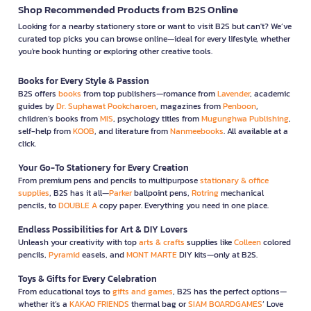
Shop Recommended Products from B2S Online
Looking for a nearby stationery store or want to visit B2S but can't? We’ve
curated top picks you can browse online—ideal for every lifestyle, whether
you're book hunting or exploring other creative tools.
Books for Every Style & Passion
B2S offers
books
from top publishers—romance from
Lavender
, academic
guides by
Dr. Suphawat Pookcharoen
, magazines from
Penboon
,
children’s books from
MIS
, psychology titles from
Mugunghwa Publishing
,
self-help from
KOOB
, and literature from
Nanmeebooks
. All available at a
click.
Your Go-To Stationery for Every Creation
From premium pens and pencils to multipurpose
stationary & office
supplies
, B2S has it all—
Parker
ballpoint pens,
Rotring
mechanical
pencils, to
DOUBLE A
copy paper. Everything you need in one place.
Endless Possibilities for Art & DIY Lovers
Unleash your creativity with top
arts & crafts
supplies like
Colleen
colored
pencils,
Pyramid
easels, and
MONT MARTE
DIY kits—only at B2S.
Toys & Gifts for Every Celebration
From educational toys to
gifts and games
, B2S has the perfect options—
whether it’s a
KAKAO FRIENDS
thermal bag or
SIAM BOARDGAMES
’ Love