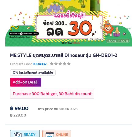
ME.STYLE ชุดสมุดระบายสี Dinosaur รุ่น GN-DB01-2
Product Code
1094332
0% installment available
Add-on Deal :
Purchase 300 Baht get, 30 Baht discount
฿ 99.00
this price till 31/08/2026
฿
229.00
READY
ONLINE