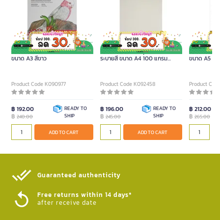
MONT MARTE กระดาษวาดเขียน
MONT MARTE สมุดวาดเขียนและ
MONT MARTE
ขนาด A3 สีขาว
ระบายสี ขนาด A4 100 แกรม
ขนาด A5 105
(จำนวน 25 แผ่น)
Product Code K090977
Product Code K092458
Product Cod
฿ 192.00
READY TO
฿ 196.00
READY TO
฿ 212.00
฿
SHIP
฿
SHIP
฿
240.00
245.00
265.00
ADD TO CART
ADD TO CART
Guaranteed authenticity​
Free returns within 14 days*
after receive date