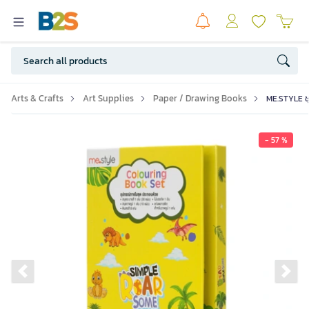
Arts & Crafts
Art Supplies
Paper / Drawing Books
ME.STYLE ชุ
- 57 %
Previous slide
Ne