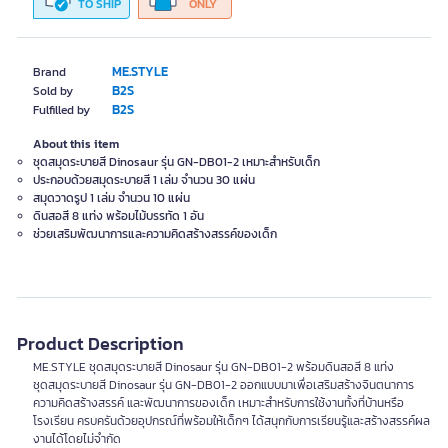
TO SHIP
ONLY
ME.STYLE
Brand
B2S
Sold by
B2S
Fulfilled by
About this item
ชุดสมุดระบายสี Dinosaur รุ่น GN-DB01-2 เหมาะสำหรับเด็ก
ประกอบด้วยสมุดระบายสี 1 เล่ม จำนวน 30 แผ่น
สมุดวาดรูป 1 เล่ม จำนวน 10 แผ่น
ดินสอสี 8 แท่ง พร้อมไม้บรรทัด 1 อัน
ช่วยเสริมพัฒนาการและความคิดสร้างสรรค์ของเด็ก
Product Description
ME.STYLE ชุดสมุดระบายสี Dinosaur รุ่น GN-DB01-2 พร้อมดินสอสี 8 แท่ง
ชุดสมุดระบายสี Dinosaur รุ่น GN-DB01-2 ออกแบบมาเพื่อเสริมสร้างจินตนาการ
ความคิดสร้างสรรค์ และพัฒนาการของเด็ก เหมาะสำหรับการใช้งานทั้งที่บ้านหรือ
โรงเรียน ครบครันด้วยอุปกรณ์ที่พร้อมให้เด็กๆ ได้สนุกกับการเรียนรู้และสร้างสรรค์ผล
งานได้โดยไม่จำกัด