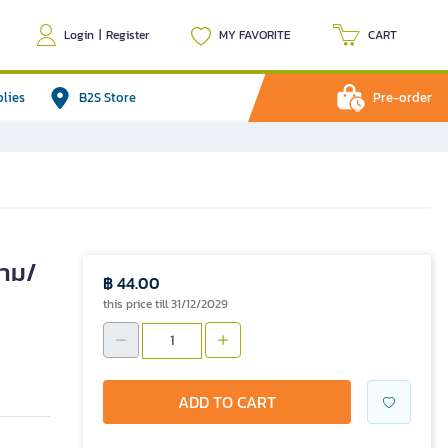
Login
|
Register
MY FAVORITE
CART
plies
B2S Store
Pre-order
้าม/
฿ 44.00
this price till 31/12/2029
ADD TO CART