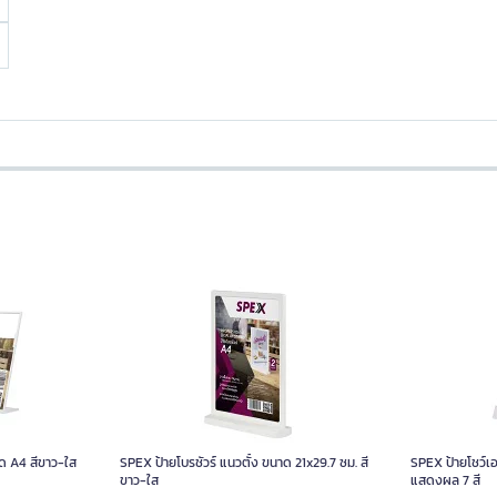
ด A4 สีขาว-ใส
SPEX ป้ายโบรชัวร์ แนวตั้ง ขนาด 21x29.7 ซม. สี
SPEX ป้ายโชว์เ
ขาว-ใส
แสดงผล 7 สี