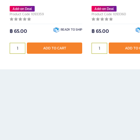
Add-on Deal
Add-on Deal
Product Code 1093359
Product Code 1093360
฿ 65.00
READY TO SHIP
฿ 65.00
ADD TO CART
ADD TO 