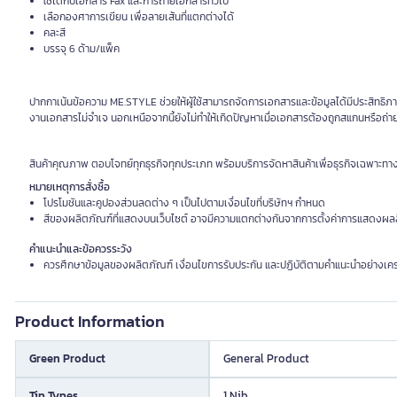
ใช้ได้กับเอกสาร Fax และการถ่ายเอกสารทั่วไป
เลือกองศาการเขียน เพื่อลายเส้นที่แตกต่างได้
คละสี
บรรจุ 6 ด้าม/แพ็ค
ปากกาเน้นข้อความ ME.STYLE ช่วยให้ผู้ใช้สามารถจัดการเอกสารและข้อมูลได้มีประสิทธิภา
งานเอกสารไม่จำเจ นอกเหนือจากนี้ยังไม่ทำให้เกิดปัญหาเมื่อเอกสารต้องถูกสแกนหรือถ่
สินค้าคุณภาพ ตอบโจทย์ทุกธุรกิจทุกประเภท พร้อมบริการจัดหาสินค้าเพื่อธุรกิจเฉพาะทา
หมายเหตุการสั่งซื้อ
โปรโมชันและคูปองส่วนลดต่าง ๆ เป็นไปตามเงื่อนไขที่บริษัทฯ กำหนด
สีของผลิตภัณฑ์ที่แสดงบนเว็บไซต์ อาจมีความแตกต่างกันจากการตั้งค่าการแสดงผล
คำแนะนำและข้อควรระวัง
ควรศึกษาข้อมูลของผลิตภัณฑ์ เงื่อนไขการรับประกัน และปฏิบัติตามคำแนะนำอย่างเคร
Product Information
Green Product
General Product
Tip Types
1 Nib