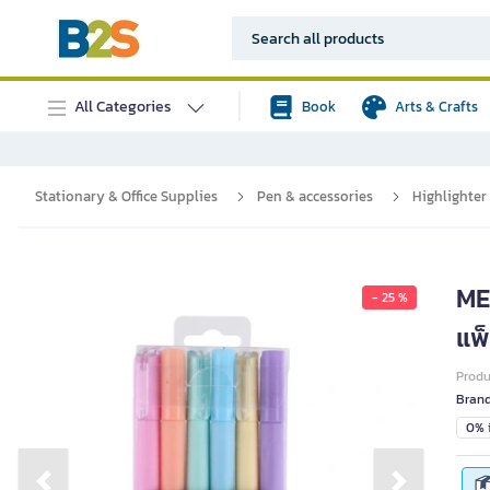
All Categories
Book
Arts & Crafts
Stationary & Office Supplies
Pen & accessories
Highlighter
ME
- 25 %
แพ
Prod
Bran
0% i