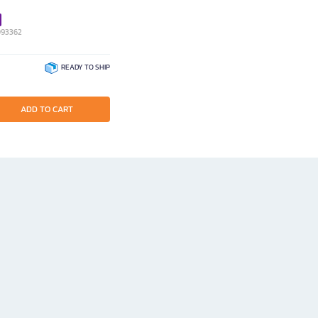
093362
READY TO SHIP
ADD TO CART