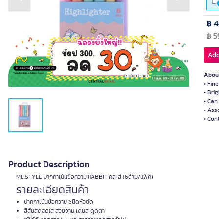
Previous slide
Next slide
฿ 4
฿
5
Add
About
• Fine
• Brig
• Can
• Ass
• Con
Product Description
ME.STYLE ปากกาเน้นข้อความ RABBIT คละสี (6ด้าม/แพ็ค)
รายละเอียดสินค้า
ปากกาเน้นข้อความ ชนิดหัวตัด
สีสันสดสดใส สวยงาม เด่นสะดุดตา