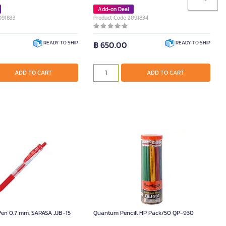
Add-on Deal
091833
Product Code 2091834
฿ 650.00
READY TO SHIP
READY TO SHIP
ADD TO CART
ADD TO CART
 Pen 0.7 mm. SARASA JJB-15
Quantum Pencill HP Pack/50 QP-930