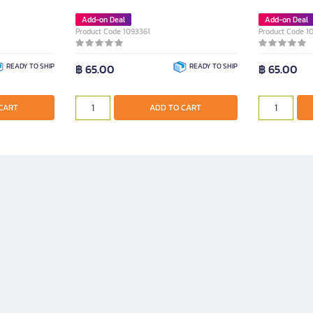
Add-on Deal
Add-on Deal
Product Code 1093361
Product Code 1
READY TO SHIP
฿ 65.00
READY TO SHIP
฿ 65.00
CART
ADD TO CART