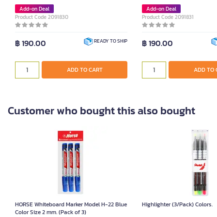
Add-on Deal
Add-on Deal
Product Code 2091830
Product Code 2091831
฿ 190.00
฿ 190.00
READY TO SHIP
ADD TO CART
ADD TO 
Customer who bought this also bought
HORSE Whiteboard Marker Model H-22 Blue
Highlighter (3/Pack) Colors.
Color Size 2 mm. (Pack of 3)