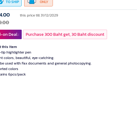
TO SHIP
ONLY
4.00
this price till 31/12/2029
9.00
-on Deal :
Purchase 300 Baht get, 30 Baht discount
 this item
-tip highlighter pen
ht colors, beautiful, eye-catching.
 be used with Fax documents and general photocopying.
orted colors
tains 6pcs/pack