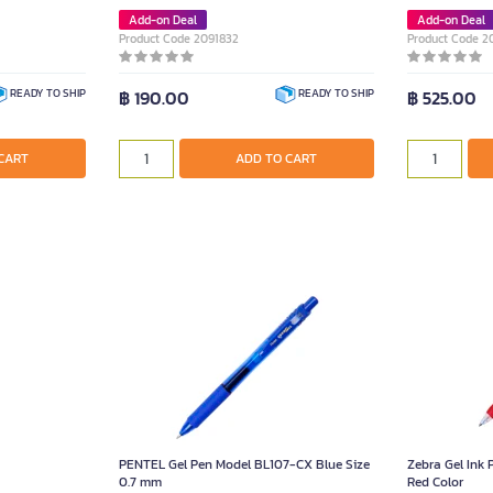
Add-on Deal
Add-on Deal
Product Code 2091832
Product Code 2
฿ 190.00
฿ 525.00
READY TO SHIP
READY TO SHIP
CART
ADD TO CART
PENTEL Gel Pen Model BL107-CX Blue Size
Zebra Gel Ink
0.7 mm
Red Color