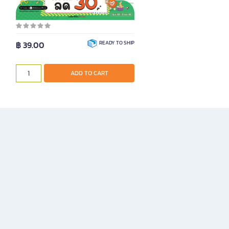
Product Code 1093557
฿ 39.00
READY TO SHIP
ADD TO CART