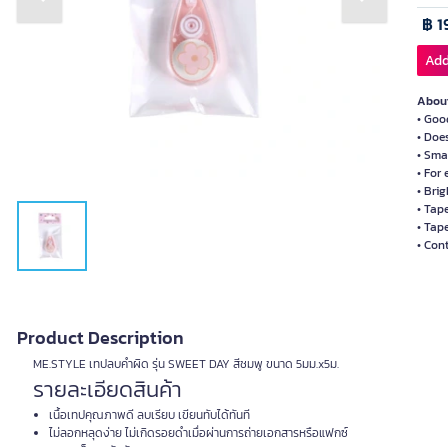
Previous slide
Next slide
฿ 1
Add
About
• Goo
• Doe
• Sma
• For 
• Brig
• Tap
• Tap
• Con
Product Description
ME.STYLE เทปลบคำผิด รุ่น SWEET DAY สีชมพู ขนาด 5มม.x5ม.
รายละเอียดสินค้า
เนื้อเทปคุณภาพดี ลบเรียบ เขียนทับได้ทันที
ไม่ลอกหลุดง่าย ไม่เกิดรอยดำเมื่อผ่านการถ่ายเอกสารหรือแฟกซ์