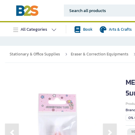
All Categories
Book
Arts & Crafts
Stationary & Office Supplies
Eraser & Correction Equipments
ME
5ม
Prod
Bran
0% i
SO