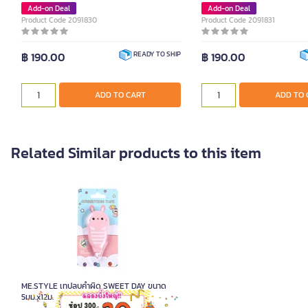
Add-on Deal
Add-on Deal
Product Code 2091830
Product Code 2091831
฿ 190.00
฿ 190.00
READY TO SHIP
ADD TO CART
ADD TO 
Related Similar products to this item
ME.STYLE เทปลบคำผิด SWEET DAY ขนาด
5มม.x12ม.