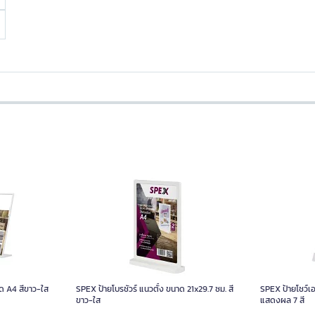
ด A4 สีขาว-ใส
SPEX ป้ายโบรชัวร์ แนวตั้ง ขนาด 21x29.7 ซม. สี
SPEX ป้ายโชว์เ
ขาว-ใส
แสดงผล 7 สี