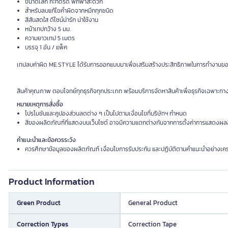
ขนาดเล็ก กะทัดรัด พกพาสะดวก
สำหรับลบแก้ไขคำผิดจากหมึกทุกชนิด
สีสันสดใส ดีไซน์น่ารัก น่าใช้งาน
หน้าเทปกว้าง 5 มม.
ความยาวเทป 5 เมตร
บรรจุ 1 อัน / แพ็ค
เทปลบค่าผิด ME.STYLE ได้รับการออกแบบมาเพื่อเสริมสร้างประสิทธิภาพในการทำงานของคุณ
สินค้าคุณภาพ ตอบโจทย์ทุกธุรกิจทุกประเภท พร้อมบริการจัดหาสินค้าเพื่อธุรกิจเฉพาะทา
หมายเหตุการสั่งซื้อ
โปรโมชันและคูปองส่วนลดต่าง ๆ เป็นไปตามเงื่อนไขที่บริษัทฯ กำหนด
สีของผลิตภัณฑ์ที่แสดงบนเว็บไซต์ อาจมีความแตกต่างกันจากการตั้งค่าการแสดงผล
คำแนะนำและข้อควรระวัง
ควรศึกษาข้อมูลของผลิตภัณฑ์ เงื่อนไขการรับประกัน และปฏิบัติตามคำแนะนำอย่างเคร
Product Information
Green Product
General Product
Correction Types
Correction Tape