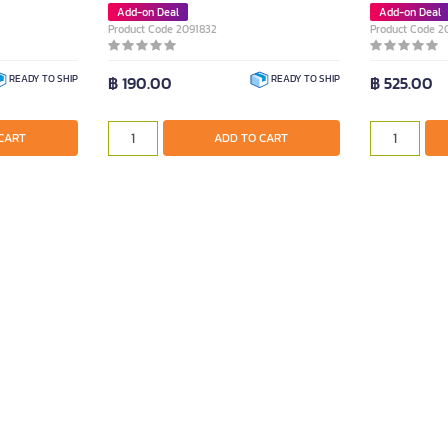
Add-on Deal
Add-on Deal
Product Code 2091832
Product Code 2
฿ 190.00
฿ 525.00
READY TO SHIP
READY TO SHIP
CART
ADD TO CART