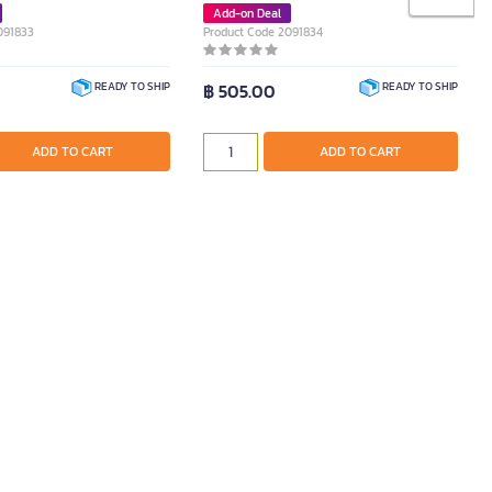
Add-on Deal
091833
Product Code 2091834
฿ 505.00
READY TO SHIP
READY TO SHIP
ADD TO CART
ADD TO CART