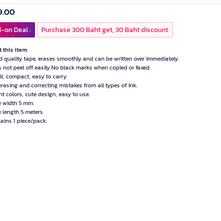
9.00
-on Deal :
Purchase 300 Baht get, 30 Baht discount
 this item
d quality tape, erases smoothly and can be written over immediately.
s not peel off easily No black marks when copied or faxed.
ll, compact, easy to carry
erasing and correcting mistakes from all types of ink.
ht colors, cute design, easy to use.
e width 5 mm.
e length 5 meters
tains 1 piece/pack.