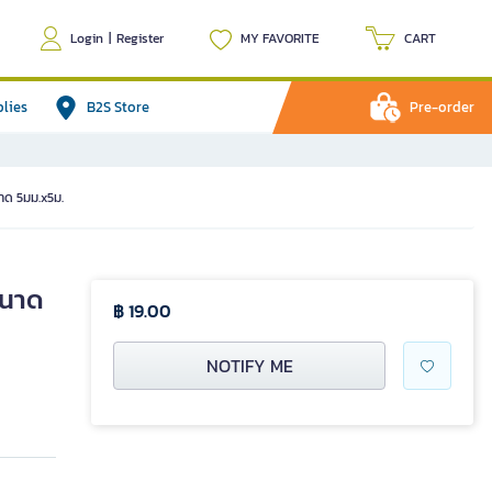
Login
|
Register
MY FAVORITE
CART
plies
B2S Store
Pre-order
าด 5มม.x5ม.
ขนาด
฿ 19.00
NOTIFY ME