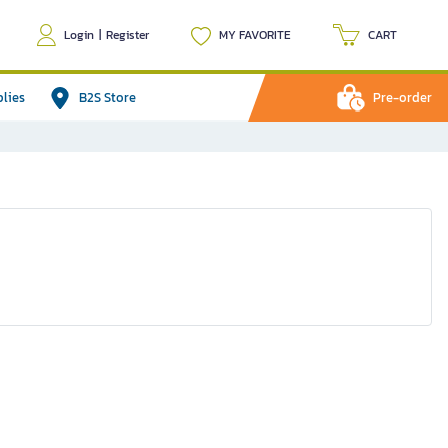
Login
|
Register
MY FAVORITE
CART
plies
B2S Store
Pre-order