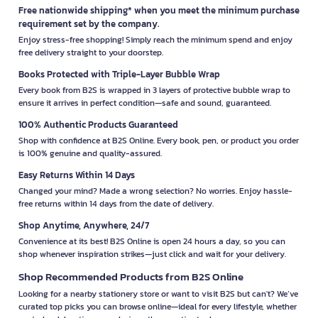
Free nationwide shipping* when you meet the minimum purchase
requirement set by the company.
Enjoy stress-free shopping! Simply reach the minimum spend and enjoy
free delivery straight to your doorstep.
Books Protected with Triple-Layer Bubble Wrap
Every book from B2S is wrapped in 3 layers of protective bubble wrap to
ensure it arrives in perfect condition—safe and sound, guaranteed.
100% Authentic Products Guaranteed
Shop with confidence at B2S Online. Every book, pen, or product you order
is 100% genuine and quality-assured.
Easy Returns Within 14 Days
Changed your mind? Made a wrong selection? No worries. Enjoy hassle-
free returns within 14 days from the date of delivery.
Shop Anytime, Anywhere, 24/7
Convenience at its best! B2S Online is open 24 hours a day, so you can
shop whenever inspiration strikes—just click and wait for your delivery.
Shop Recommended Products from B2S Online
Looking for a nearby stationery store or want to visit B2S but can't? We’ve
curated top picks you can browse online—ideal for every lifestyle, whether