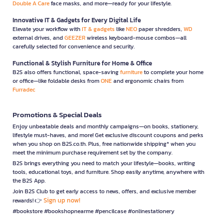
Double A Care
face masks, and more—ready for your lifestyle.
Innovative IT & Gadgets for Every Digital Life
Elevate your workflow with
IT & gadgets
like
NEO
paper shredders,
WD
external drives, and
GEEZER
wireless keyboard-mouse combos—all
carefully selected for convenience and security.
Functional & Stylish Furniture for Home & Office
B2S also offers functional, space-saving
furniture
to complete your home
or office—like foldable desks from
ONE
and ergonomic chairs from
Furradec
Promotions & Special Deals
Enjoy unbeatable deals and monthly campaigns—on books, stationery,
lifestyle must-haves, and more! Get exclusive discount coupons and perks
when you shop on B2S.co.th. Plus, free nationwide shipping* when you
meet the minimum purchase requirement set by the company.
B2S brings everything you need to match your lifestyle—books, writing
tools, educational toys, and furniture. Shop easily anytime, anywhere with
the B2S App.
Join B2S Club to get early access to news, offers, and exclusive member
Sign up now!
rewards! 👉
#bookstore #bookshopnearme #pencilcase #onlinestationery