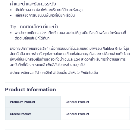
คำแนะนำและข้อควรระวัง
เก็บให้ห่างจากเปลวไฟและบริเวณที่มีความร้อนสูง
หลีกเลี่ยงการเขียนบนพื้นผิวที่เปียกหรือมัน
Tip. เทคนิคเล็กๆ ที่แนะนำ
พกปากกาหมึกเจล 2in1 ติดตัวเสมอ จะช่วยให้คุณมีเครื่องมือพร้อมสำหรับงานที่
ต้องเปลี่ยนสีหมึกได้ทันที
เลือกใช้ปากกาหมึกเจล 2in1 เพื่อการเขียนที่ลื่นและคมชัด มาพร้อม Rubber Grip ที่นุ่ม
จับถนัดมือ เหมาะสำหรับทุกโอกาสในการเขียนทั้งในงานธุรกิจและการใช้งานส่วนตัว โดย
มีฟังก์ชั่นหมึกสองสีในด้ามเดียว ทั้งน้ำเงินและแดง สะดวกสำหรับการทำงานและการ
จดบันทึกที่ต้องการแยกสี เพิ่มสีสันในการทำงานทุกวัน!
#ปากกาหมึกเจล #ปากกา2in1 #เขียนลื่น #แห้งไว #หมึกไม่เยิ้ม
Product Information
Premium Product
General Product
Green Product
General Product