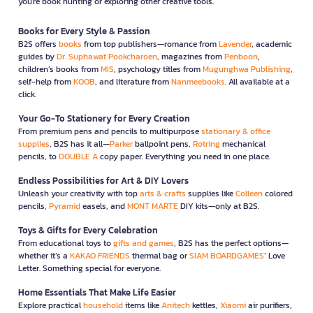
you're book hunting or exploring other creative tools.
Books for Every Style & Passion
B2S offers
books
from top publishers—romance from
Lavender
, academic
guides by
Dr. Suphawat Pookcharoen
, magazines from
Penboon
,
children’s books from
MIS
, psychology titles from
Mugunghwa Publishing
,
self-help from
KOOB
, and literature from
Nanmeebooks
. All available at a
click.
Your Go-To Stationery for Every Creation
From premium pens and pencils to multipurpose
stationary & office
supplies
, B2S has it all—
Parker
ballpoint pens,
Rotring
mechanical
pencils, to
DOUBLE A
copy paper. Everything you need in one place.
Endless Possibilities for Art & DIY Lovers
Unleash your creativity with top
arts & crafts
supplies like
Colleen
colored
pencils,
Pyramid
easels, and
MONT MARTE
DIY kits—only at B2S.
Toys & Gifts for Every Celebration
From educational toys to
gifts and games
, B2S has the perfect options—
whether it’s a
KAKAO FRIENDS
thermal bag or
SIAM BOARDGAMES
’ Love
Letter. Something special for everyone.
Home Essentials That Make Life Easier
Explore practical
household
items like
Anitech
kettles,
Xiaomi
air purifiers,