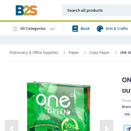
All Categories
Book
Arts & Crafts
Stationary & Office Supplies
Paper
Copy Paper
ONE GR
ON
ขน
Prod
Bran
0% i