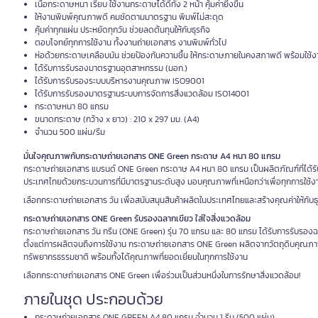
เนื้อกระดาษหนา เรียบ ใช้งานกระดาษได้ดีทั้ง 2 หน้า คุ้มค่ายิ่งขึ้น
ให้งานพิมพ์คุณภาพดี คมชัดตามมาตรฐาน พิมพ์ไม่สะดุด
คุ้มค่าทุกแผ่น ประหยัดทุกวัน ช่วยลดต้นทุนให้กับธุรกิจ
ตอบโจทย์ทุกการใช้งาน ทั้งงานถ่ายเอกสาร งานพิมพ์ทั่วไป
ห่อด้วยกระดาษเคลือบมัน ช่วยป้องกันความชื้น ให้กระดาษภายในคงสภาพดี พร้อมใช้ง
ได้รับการรับรองมาตรฐานอุตสาหกรรม (มอก.)
ได้รับการรับรองระบบบริหารงานคุณภาพ ISO9001
ได้รับการรับรองมาตรฐานระบบการจัดการสิ่งแวดล้อม ISO14001
กระดาษหนา 80 แกรม
ขนาดกระดาษ (กว้าง x ยาว) : 210 x 297 มม. (A4)
จำนวน 500 แผ่น/รีม
มั่นใจคุณภาพกับกระดาษถ่ายเอกสาร ONE Green กระดาษ A4 หนา 80 แกรม
กระดาษถ่ายเอกสาร แบรนด์ ONE Green กระดาษ A4 หนา 80 แกรม เป็นผลิตภัณฑ์ที่ได้รั
ประเทศไทยด้วยกระบวนการที่มีมาตรฐานระดับสูง มอบคุณภาพที่เหนือกว่าเพื่อทุกการใช้ง
เลือกกระดาษถ่ายเอกสาร วัน เพื่อสนับสนุนสินค้าผลิตในประเทศไทยและสร้างคุณค่าให้กับ
กระดาษถ่ายเอกสาร ONE Green รับรองฉลากเขียว ใส่ใจสิ่งแวดล้อม
กระดาษถ่ายเอกสาร วัน กรีน (ONE Green) รุ่น 70 แกรม และ 80 แกรม ได้รับการรับรองฉล
ตั้งแต่การผลิตจนถึงการใช้งาน กระดาษถ่ายเอกสาร ONE Green ผลิตจากวัตถุดิบคุณภาพส
ทรัพยากรธรรมชาติ พร้อมทั้งได้คุณภาพที่ยอดเยี่ยมในทุกการใช้งาน
เลือกกระดาษถ่ายเอกสาร ONE Green เพื่อร่วมเป็นส่วนหนึ่งในการรักษาสิ่งแวดล้อม!
ภายในชุด ประกอบด้วย
กระดาษถ่ายเอกสาร ONE GREEN A4 80 แกรม จำนวน 1 รีม (500 แผ่น)