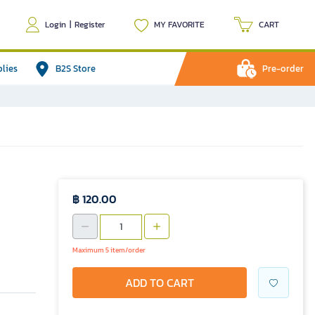
Login
|
Register
MY FAVORITE
CART
plies
B2S Store
Pre-order
฿ 120.00
Maximum 5 item/order
ADD TO CART