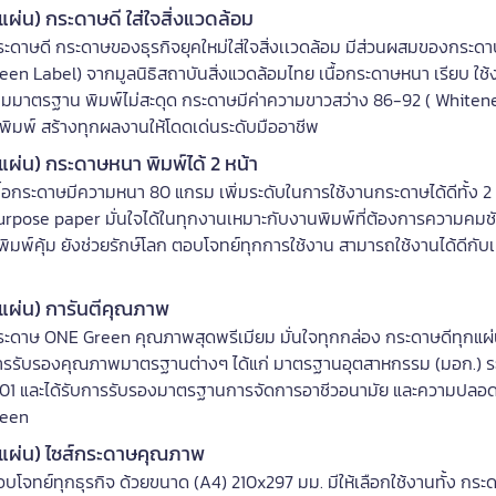
น) กระดาษดี ใส่ใจสิ่งแวดล้อม
ษดี กระดาษของธุรกิจยุคใหม่ใส่ใจสิ่งเเวดล้อม มีส่วนผสมของกระดาษ
een Label) จากมูลนิธิสถาบันสิ่งแวดล้อมไทย เนื้อกระดาษหนา เรียบ ใช้
ชัดตามมาตรฐาน พิมพ์ไม่สะดุด กระดาษมีค่าความขาวสว่าง 86-92 ( Whiten
ิมพ์ สร้างทุกผลงานให้โดดเด่นระดับมืออาชีพ
่น) กระดาษหนา พิมพ์ได้ 2 หน้า
กระดาษมีความหนา 80 แกรม เพิ่มระดับในการใช้งานกระดาษได้ดีทั้ง 2 
ltipurpose paper มั่นใจได้ในทุกงานเหมาะกับงานพิมพ์ที่ต้องการความคมช
ิมพ์คุ้ม ยังช่วยรักษ์โลก ตอบโจทย์ทุกการใช้งาน สามารถใช้งานได้ดีกับเ
ผ่น) การันตีคุณภาพ
ดาษ ONE Green คุณภาพสุดพรีเมียม มั่นใจทุกกล่อง กระดาษดีทุกแผ่
รรับรองคุณภาพมาตรฐานต่างๆ ได้แก่ มาตรฐานอุตสาหกรรม (มอก.) 
01 และได้รับการรับรองมาตรฐานการจัดการอาชีวอนามัย และความปลอด
reen
แผ่น) ไซส์กระดาษคุณภาพ
ทย์ทุกธุรกิจ ด้วยขนาด (A4) 210x297 มม. มีให้เลือกใช้งานทั้ง กระ