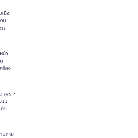
เยื่อ
งาน
ess
หน้า
ัด
ครื่อง
น เพราะ
ระบบ
ภัย
ดาษถ่าย