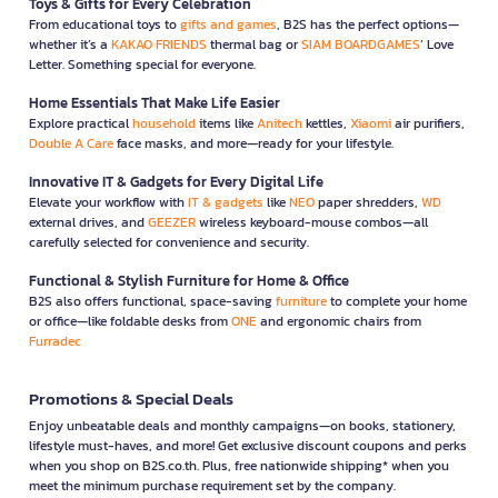
Toys & Gifts for Every Celebration
From educational toys to
gifts and games
, B2S has the perfect options—
whether it’s a
KAKAO FRIENDS
thermal bag or
SIAM BOARDGAMES
’ Love
Letter. Something special for everyone.
Home Essentials That Make Life Easier
Explore practical
household
items like
Anitech
kettles,
Xiaomi
air purifiers,
Double A Care
face masks, and more—ready for your lifestyle.
Innovative IT & Gadgets for Every Digital Life
Elevate your workflow with
IT & gadgets
like
NEO
paper shredders,
WD
external drives, and
GEEZER
wireless keyboard-mouse combos—all
carefully selected for convenience and security.
Functional & Stylish Furniture for Home & Office
B2S also offers functional, space-saving
furniture
to complete your home
or office—like foldable desks from
ONE
and ergonomic chairs from
Furradec
Promotions & Special Deals
Enjoy unbeatable deals and monthly campaigns—on books, stationery,
lifestyle must-haves, and more! Get exclusive discount coupons and perks
when you shop on B2S.co.th. Plus, free nationwide shipping* when you
meet the minimum purchase requirement set by the company.