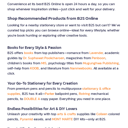
Convenience at its best! B2S Online is open 24 hours a day, so you can
shop whenever inspiration strikes—just click and wait for your delivery.
Shop Recommended Products from B2S Online
Looking for a nearby stationery store or want to visit B2S but can't? We’ve
curated top picks you can browse online—ideal for every lifestyle, whether
you're book hunting or exploring other creative tools.
Books for Every Style & Passion
B2S offers
books
from top publishers—romance from
Lavender
, academic
guides by
Dr. Suphawat Pookcharoen
, magazines from
Penboon
,
children’s books from
MIS
, psychology titles from
Mugunghwa Publishing
,
self-help from
KOOB
, and literature from
Nanmeebooks
. All available at a
click.
Your Go-To Stationery for Every Creation
From premium pens and pencils to multipurpose
stationary & office
supplies
, B2S has it all—
Parker
ballpoint pens,
Rotring
mechanical
pencils, to
DOUBLE A
copy paper. Everything you need in one place.
Endless Possibilities for Art & DIY Lovers
Unleash your creativity with top
arts & crafts
supplies like
Colleen
colored
pencils,
Pyramid
easels, and
MONT MARTE
DIY kits—only at B2S.