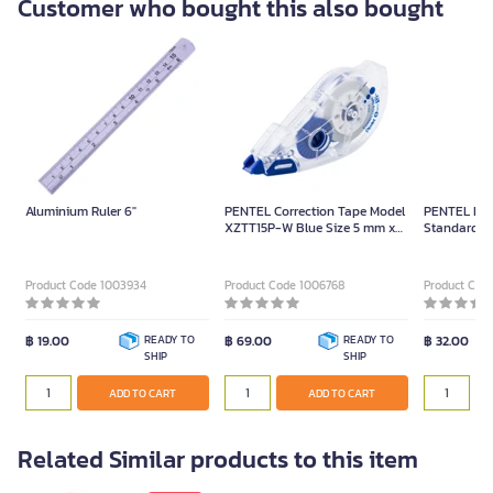
Customer who bought this also bought
Aluminium Ruler 6"
PENTEL Correction Tape Model
PENTEL Penc
XZTT15P-W Blue Size 5 mm x
Standard E
12 m
03WBT03 Wh
Product Code 1003934
Product Code 1006768
Product Cod
฿ 19.00
READY TO
฿ 69.00
READY TO
฿ 32.00
SHIP
SHIP
ADD TO CART
ADD TO CART
Related Similar products to this item