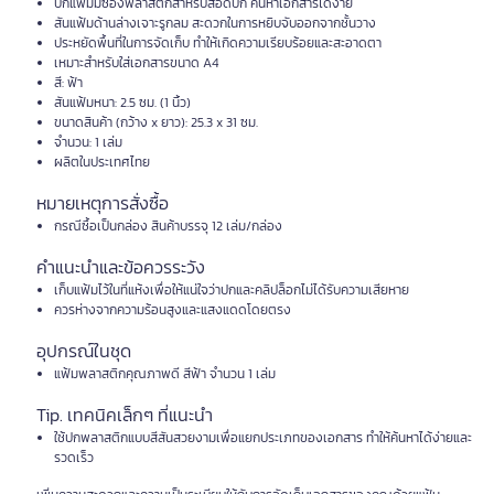
ปกแฟ้มมีซองพลาสติกสำหรับสอดปก ค้นหาเอกสารได้ง่าย
สันแฟ้มด้านล่างเจาะรูกลม สะดวกในการหยิบจับออกจากชั้นวาง
ประหยัดพื้นที่ในการจัดเก็บ ทำให้เกิดความเรียบร้อยและสะอาดตา
เหมาะสำหรับใส่เอกสารขนาด A4
สี: ฟ้า
สันแฟ้มหนา: 2.5 ซม. (1 นิ้ว)
ขนาดสินค้า (กว้าง x ยาว): 25.3 x 31 ซม.
จำนวน: 1 เล่ม
ผลิตในประเทศไทย
หมายเหตุการสั่งซื้อ
กรณีซื้อเป็นกล่อง สินค้าบรรจุ 12 เล่ม/กล่อง
คำแนะนำและข้อควรระวัง
เก็บแฟ้มไว้ในที่แห้งเพื่อให้แน่ใจว่าปกและคลิปล็อกไม่ได้รับความเสียหาย
ควรห่างจากความร้อนสูงและแสงแดดโดยตรง
อุปกรณ์ในชุด
แฟ้มพลาสติกคุณภาพดี สีฟ้า จำนวน 1 เล่ม
Tip. เทคนิคเล็กๆ ที่แนะนำ
ใช้ปกพลาสติกแบบสีสันสวยงามเพื่อแยกประเภทของเอกสาร ทำให้ค้นหาได้ง่ายและ
รวดเร็ว