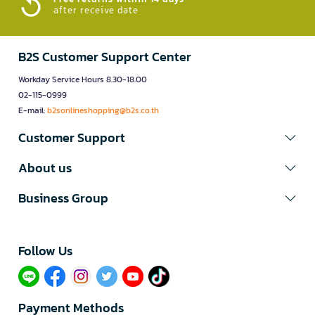
after receive date
B2S Customer Support Center
Workday Service Hours 8.30-18.00
02-115-0999
E-mail:
b2sonlineshopping@b2s.co.th
Customer Support
About us
Business Group
Follow Us​
Payment Methods