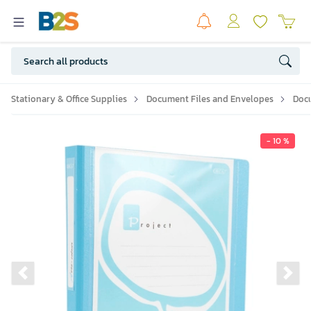
Stationary & Office Supplies
Document Files and Envelopes
Doc
- 10 %
Previous slide
Ne