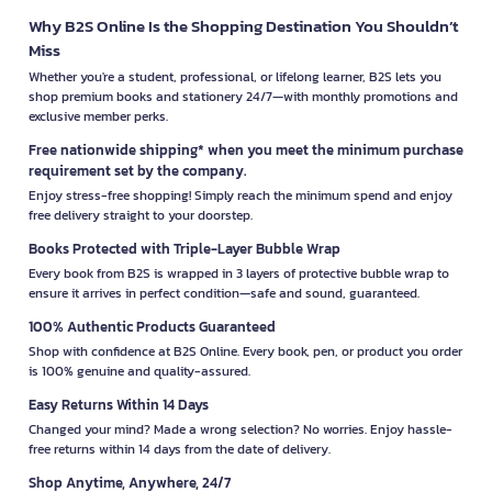
Why B2S Online Is the Shopping Destination You Shouldn’t
Miss
Whether you're a student, professional, or lifelong learner, B2S lets you
shop premium books and stationery 24/7—with monthly promotions and
exclusive member perks.
Free nationwide shipping* when you meet the minimum purchase
requirement set by the company.
Enjoy stress-free shopping! Simply reach the minimum spend and enjoy
free delivery straight to your doorstep.
Books Protected with Triple-Layer Bubble Wrap
Every book from B2S is wrapped in 3 layers of protective bubble wrap to
ensure it arrives in perfect condition—safe and sound, guaranteed.
100% Authentic Products Guaranteed
Shop with confidence at B2S Online. Every book, pen, or product you order
is 100% genuine and quality-assured.
Easy Returns Within 14 Days
Changed your mind? Made a wrong selection? No worries. Enjoy hassle-
free returns within 14 days from the date of delivery.
Shop Anytime, Anywhere, 24/7