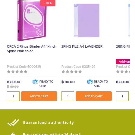
- 10 %
ORCA 2 Rings Binder A4 1-Inch
2RING FILE A4 LAVENDER
2RING FILE
Spine Pink color
Add-on De
Product Code 6000625
Product Code 6005499
Product Cod
฿ 80.00
READY TO
฿ 80.00
READY TO
฿ 80.00
฿
SHIP
SHIP
89.00
ADD TO CART
ADD TO CART
Guaranteed authenticity​
Free returns within 14 days*