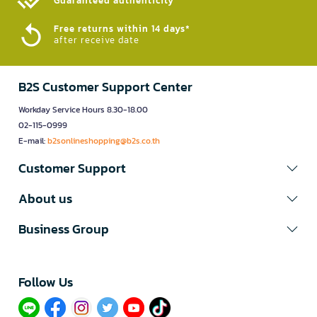
Guaranteed authenticity​
Free returns within 14 days*
after receive date
B2S Customer Support Center
Workday Service Hours 8.30-18.00
02-115-0999
E-mail:
b2sonlineshopping@b2s.co.th
Customer Support
About us
Business Group
Follow Us​