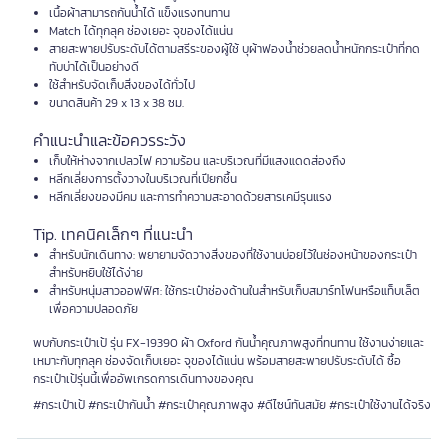
เนื้อผ้าสามารถกันน้ำได้ แข็งแรงทนทาน
Match ได้ทุกลุค ช่องเยอะ จุของได้แน่น
สายสะพายปรับระดับได้ตามสรีระของผู้ใช้ บุผ้าฟองน้ำช่วยลดน้ำหนักกระเป๋าที่กด
ทับบ่าได้เป็นอย่างดี
ใช้สำหรับจัดเก็บสิ่งของได้ทั่วไป
ขนาดสินค้า 29 x 13 x 38 ซม.
คำแนะนำและข้อควรระวัง
เก็บให้ห่างจากเปลวไฟ ความร้อน และบริเวณที่มีแสงแดดส่องถึง
หลีกเลี่ยงการตั้งวางในบริเวณที่เปียกชื้น
หลีกเลี่ยงของมีคม และการทำความสะอาดด้วยสารเคมีรุนแรง
Tip. เทคนิคเล็กๆ ที่แนะนำ
สำหรับนักเดินทาง: พยายามจัดวางสิ่งของที่ใช้งานบ่อยไว้ในช่องหน้าของกระเป๋า
สำหรับหยิบใช้ได้ง่าย
สำหรับหนุ่มสาวออฟฟิศ: ใช้กระเป๋าช่องด้านในสำหรับเก็บสมาร์ทโฟนหรือแท็บเล็ต
เพื่อความปลอดภัย
พบกับกระเป๋าเป้ รุ่น FX-19390 ผ้า Oxford กันน้ำคุณภาพสูงที่ทนทาน ใช้งานง่ายและ
เหมาะกับทุกลุค ช่องจัดเก็บเยอะ จุของได้แน่น พร้อมสายสะพายปรับระดับได้ ซื้อ
กระเป๋าเป้รุ่นนี้เพื่ออัพเกรดการเดินทางของคุณ
#กระเป๋าเป้ #กระเป๋ากันน้ำ #กระเป๋าคุณภาพสูง #ดีไซน์ทันสมัย #กระเป๋าใช้งานได้จริง