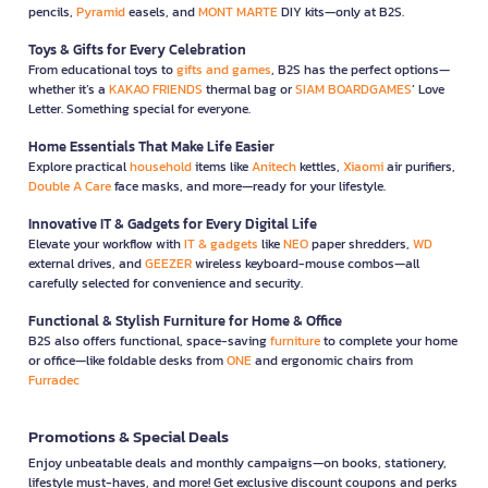
pencils,
Pyramid
easels, and
MONT MARTE
DIY kits—only at B2S.
Toys & Gifts for Every Celebration
From educational toys to
gifts and games
, B2S has the perfect options—
whether it’s a
KAKAO FRIENDS
thermal bag or
SIAM BOARDGAMES
’ Love
Letter. Something special for everyone.
Home Essentials That Make Life Easier
Explore practical
household
items like
Anitech
kettles,
Xiaomi
air purifiers,
Double A Care
face masks, and more—ready for your lifestyle.
Innovative IT & Gadgets for Every Digital Life
Elevate your workflow with
IT & gadgets
like
NEO
paper shredders,
WD
external drives, and
GEEZER
wireless keyboard-mouse combos—all
carefully selected for convenience and security.
Functional & Stylish Furniture for Home & Office
B2S also offers functional, space-saving
furniture
to complete your home
or office—like foldable desks from
ONE
and ergonomic chairs from
Furradec
Promotions & Special Deals
Enjoy unbeatable deals and monthly campaigns—on books, stationery,
lifestyle must-haves, and more! Get exclusive discount coupons and perks