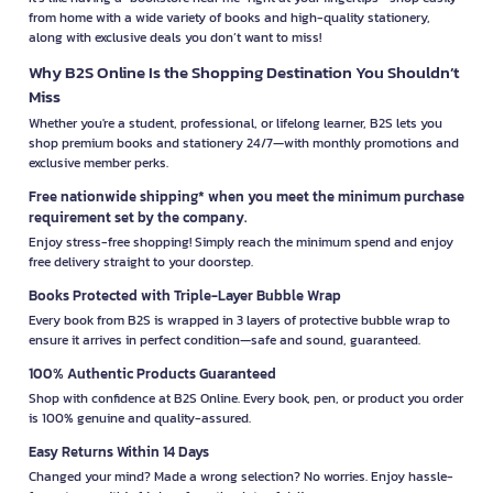
from home with a wide variety of books and high-quality stationery,
along with exclusive deals you don’t want to miss!
Why B2S Online Is the Shopping Destination You Shouldn’t
Miss
Whether you're a student, professional, or lifelong learner, B2S lets you
shop premium books and stationery 24/7—with monthly promotions and
exclusive member perks.
Free nationwide shipping* when you meet the minimum purchase
requirement set by the company.
Enjoy stress-free shopping! Simply reach the minimum spend and enjoy
free delivery straight to your doorstep.
Books Protected with Triple-Layer Bubble Wrap
Every book from B2S is wrapped in 3 layers of protective bubble wrap to
ensure it arrives in perfect condition—safe and sound, guaranteed.
100% Authentic Products Guaranteed
Shop with confidence at B2S Online. Every book, pen, or product you order
is 100% genuine and quality-assured.
Easy Returns Within 14 Days
Changed your mind? Made a wrong selection? No worries. Enjoy hassle-