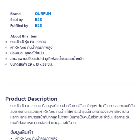
OURFUN
Brand
B2S
Sold by
B2S
Fulfilled by
About this item
กระเป๋าเป้ รุ่น FX-19390
ผ้า Oxford กันน้ำคุณภาพสูง
ช่องเยอะ จุของได้แน่น
สายสะพายปรับระดับได้ บุผ้าฟองน้ำช่วยลดน้ำหนัก
ขนาดสินค้า 29 x 13 x 38 ซม.
Product Description
กระเป๋าเป้ FX-19390 ที่สมบูรณ์แบบสำหรับการใช้งานในทุกๆ วัน ด้วยการออกแบบที่ทัน
สมัย คงทน และวัสดุผ้า Oxford กันน้ำ ทำให้กระเป๋ารุ่นนี้สามารถรองรับการใช้งานได้
หลากหลาย สามารถเข้ากับทุกลุค ไม่ว่าจะเป็นการใช้งานในชีวิตประจำวัน หรือการเดิน
ทางที่ต้องการความคล่องตัวและจุของได้มาก
ข้อมูลสินค้า
ผ้า Oxford กันน้ำคุณภาพสูง