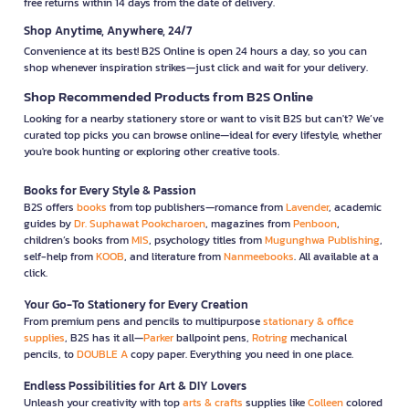
free returns within 14 days from the date of delivery.
Shop Anytime, Anywhere, 24/7
Convenience at its best! B2S Online is open 24 hours a day, so you can
shop whenever inspiration strikes—just click and wait for your delivery.
Shop Recommended Products from B2S Online
Looking for a nearby stationery store or want to visit B2S but can't? We’ve
curated top picks you can browse online—ideal for every lifestyle, whether
you're book hunting or exploring other creative tools.
Books for Every Style & Passion
B2S offers
books
from top publishers—romance from
Lavender
, academic
guides by
Dr. Suphawat Pookcharoen
, magazines from
Penboon
,
children’s books from
MIS
, psychology titles from
Mugunghwa Publishing
,
self-help from
KOOB
, and literature from
Nanmeebooks
. All available at a
click.
Your Go-To Stationery for Every Creation
From premium pens and pencils to multipurpose
stationary & office
supplies
, B2S has it all—
Parker
ballpoint pens,
Rotring
mechanical
pencils, to
DOUBLE A
copy paper. Everything you need in one place.
Endless Possibilities for Art & DIY Lovers
Unleash your creativity with top
arts & crafts
supplies like
Colleen
colored