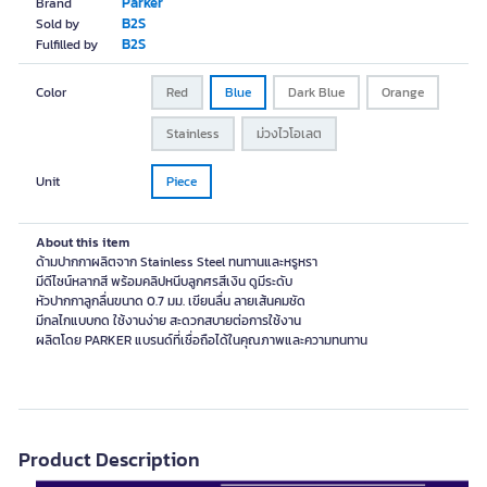
Parker
Brand
B2S
Sold by
B2S
Fulfilled by
Color
Red
Blue
Dark Blue
Orange
Stainless
ม่วงไวโอเลต
Unit
Piece
About this item
ด้ามปากกาผลิตจาก Stainless Steel ทนทานและหรูหรา
มีดีไซน์หลากสี พร้อมคลิปหนีบลูกศรสีเงิน ดูมีระดับ
หัวปากกาลูกลื่นขนาด 0.7 มม. เขียนลื่น ลายเส้นคมชัด
มีกลไกแบบกด ใช้งานง่าย สะดวกสบายต่อการใช้งาน
ผลิตโดย PARKER แบรนด์ที่เชื่อถือได้ในคุณภาพและความทนทาน
Product Description