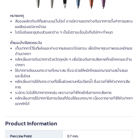
หมายเหตุ
สีของผลิตภัณฑ์ที่แสดงบนเว็บไซต์ อาจมีความแตกต่างกันจากการตั้งค่าการแสดง
ผลสีของแต่ละหน้าจอ
โปรโมชันและคูปองส่วนลดต่าง ๆ เป็นไปตามเงื่อนไขที่บริษัทฯ กำหนด
คำแนะนำ/ข้อควรระวัง
เก็บปากกาไว้ในที่แห้งและห่างจากแสงแดดโดยตรง เพื่อรักษาคุณภาพของหมึกและ
ด้ามปากกา
หลีกเลี่ยงการทับปากกาด้วยวัตถุหนัก ๆ เพื่อป้องกันการเสียหายที่กลไกกดและด้าม
ปากกา
ใช้ปากกาเขียนบนกระดาษที่เหมาะสม ซึ่งจะช่วยให้หมึกไหลออกมาอย่างสม่ำเสมอ
และลื่นไหล
หลีกเลี่ยงการใช้กับกระดาษที่มีพื้นผิวหยาบหรือเปียกน้ำ ซึ่งอาจทำให้หัวปากกาเสีย
หาย
ระมัดระวังไม่ให้ปากกาตกหล่น เพราะอาจทำให้กลไกในการกดเสียหาย
หลีกเลี่ยงการใช้ปากกาในการเขียนที่ต้องใช้แรงกดมาก เนื่องจากอาจทำให้หัวปากกา
แตกหักได้
Product Information
Pen Line Point
0.7 mm.