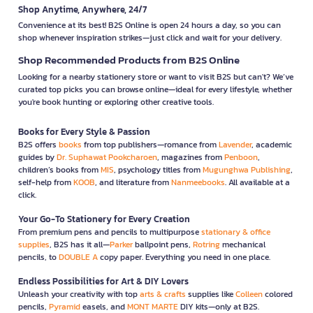
Shop Anytime, Anywhere, 24/7
Convenience at its best! B2S Online is open 24 hours a day, so you can
shop whenever inspiration strikes—just click and wait for your delivery.
Shop Recommended Products from B2S Online
Looking for a nearby stationery store or want to visit B2S but can't? We’ve
curated top picks you can browse online—ideal for every lifestyle, whether
you're book hunting or exploring other creative tools.
Books for Every Style & Passion
B2S offers
books
from top publishers—romance from
Lavender
, academic
guides by
Dr. Suphawat Pookcharoen
, magazines from
Penboon
,
children’s books from
MIS
, psychology titles from
Mugunghwa Publishing
,
self-help from
KOOB
, and literature from
Nanmeebooks
. All available at a
click.
Your Go-To Stationery for Every Creation
From premium pens and pencils to multipurpose
stationary & office
supplies
, B2S has it all—
Parker
ballpoint pens,
Rotring
mechanical
pencils, to
DOUBLE A
copy paper. Everything you need in one place.
Endless Possibilities for Art & DIY Lovers
Unleash your creativity with top
arts & crafts
supplies like
Colleen
colored
pencils,
Pyramid
easels, and
MONT MARTE
DIY kits—only at B2S.