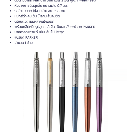
ตัวด้ามปากกาผลิตจาก Stainless Steel คุณภาพยอดเยี่ยม
หัวปากกาชนิดลูกลื่น ขนาดเส้น 0.7 มม.
กลไกแบบกด ใช้งานง่าย สะดวกสบาย
หมึกสีดำ คมเข้ม ให้ลายเส้นคมชัด
ดีไซน์ตัวด้ามมีหลากสีให้เลือก
พร้อมคลิปหนีบรูปลูกศรสีเงิน เป็นเอกลักษณ์จาก PARKER
ปากกาคุณภาพดี เขียนลื่น ไม่มีสะดุด
แบรนด์ PARKER
จำนวน 1 ด้าม