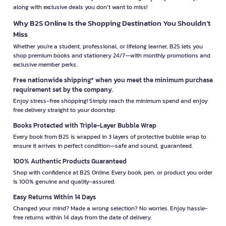
along with exclusive deals you don’t want to miss!
Why B2S Online Is the Shopping Destination You Shouldn’t
Miss
Whether you're a student, professional, or lifelong learner, B2S lets you
shop premium books and stationery 24/7—with monthly promotions and
exclusive member perks.
Free nationwide shipping* when you meet the minimum purchase
requirement set by the company.
Enjoy stress-free shopping! Simply reach the minimum spend and enjoy
free delivery straight to your doorstep.
Books Protected with Triple-Layer Bubble Wrap
Every book from B2S is wrapped in 3 layers of protective bubble wrap to
ensure it arrives in perfect condition—safe and sound, guaranteed.
100% Authentic Products Guaranteed
Shop with confidence at B2S Online. Every book, pen, or product you order
is 100% genuine and quality-assured.
Easy Returns Within 14 Days
Changed your mind? Made a wrong selection? No worries. Enjoy hassle-
free returns within 14 days from the date of delivery.