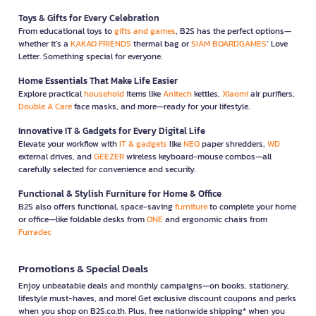
Toys & Gifts for Every Celebration
From educational toys to
gifts and games
, B2S has the perfect options—
whether it’s a
KAKAO FRIENDS
thermal bag or
SIAM BOARDGAMES
’ Love
Letter. Something special for everyone.
Home Essentials That Make Life Easier
Explore practical
household
items like
Anitech
kettles,
Xiaomi
air purifiers,
Double A Care
face masks, and more—ready for your lifestyle.
Innovative IT & Gadgets for Every Digital Life
Elevate your workflow with
IT & gadgets
like
NEO
paper shredders,
WD
external drives, and
GEEZER
wireless keyboard-mouse combos—all
carefully selected for convenience and security.
Functional & Stylish Furniture for Home & Office
B2S also offers functional, space-saving
furniture
to complete your home
or office—like foldable desks from
ONE
and ergonomic chairs from
Furradec
Promotions & Special Deals
Enjoy unbeatable deals and monthly campaigns—on books, stationery,
lifestyle must-haves, and more! Get exclusive discount coupons and perks
when you shop on B2S.co.th. Plus, free nationwide shipping* when you