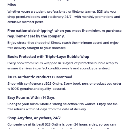
Miss
Whether you're a student, professional, or lifelong learner, B2S lets you
shop premium books and stationery 24/7—with monthly promotions and
exclusive member perks.
Free nationwide shipping* when you meet the minimum purchase
requirement set by the company.
Enjoy stress-free shopping! Simply reach the minimum spend and enjoy
free delivery straight to your doorstep.
Books Protected with Triple-Layer Bubble Wrap
Every book from B2S is wrapped in 3 layers of protective bubble wrap to
ensure it arrives in perfect condition—safe and sound, guaranteed.
100% Authentic Products Guaranteed
Shop with confidence at B2S Online. Every book, pen, or product you order
is 100% genuine and quality-assured.
Easy Returns Within 14 Days
Changed your mind? Made a wrong selection? No worries. Enjoy hassle-
free returns within 14 days from the date of delivery.
Shop Anytime, Anywhere, 24/7
Convenience at its best! B2S Online is open 24 hours a day, so you can