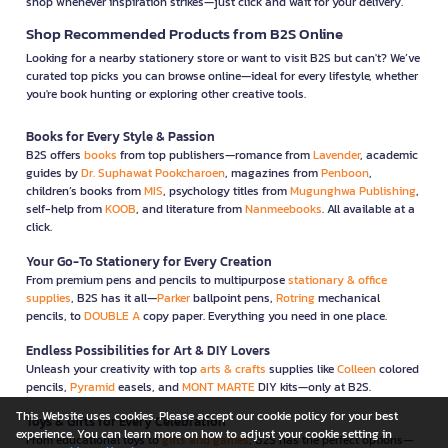
shop whenever inspiration strikes—just click and wait for your delivery.
Shop Recommended Products from B2S Online
Looking for a nearby stationery store or want to visit B2S but can't? We’ve
curated top picks you can browse online—ideal for every lifestyle, whether
you're book hunting or exploring other creative tools.
Books for Every Style & Passion
B2S offers
books
from top publishers—romance from
Lavender
, academic
guides by
Dr. Suphawat Pookcharoen
, magazines from
Penboon
,
children’s books from
MIS
, psychology titles from
Mugunghwa Publishing
,
self-help from
KOOB
, and literature from
Nanmeebooks
. All available at a
click.
Your Go-To Stationery for Every Creation
From premium pens and pencils to multipurpose
stationary & office
supplies
, B2S has it all—
Parker
ballpoint pens,
Rotring
mechanical
pencils, to
DOUBLE A
copy paper. Everything you need in one place.
Endless Possibilities for Art & DIY Lovers
Unleash your creativity with top
arts & crafts
supplies like
Colleen
colored
pencils,
Pyramid
easels, and
MONT MARTE
DIY kits—only at B2S.
This Website uses cookies. Please accept our cookie policy for your best
Toys & Gifts for Every Celebration
experience. You can learn more on how to adjust your cookie setting in
From educational toys to
gifts and games
, B2S has the perfect options—