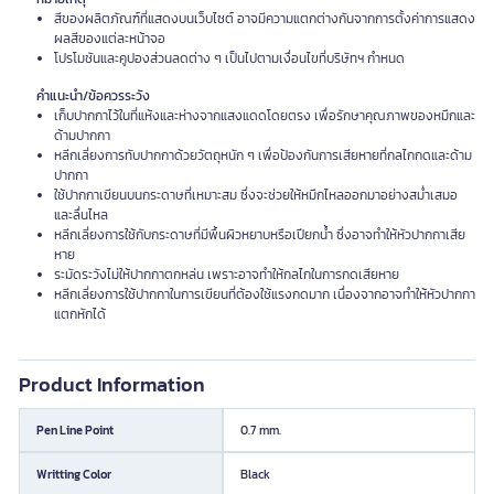
สีของผลิตภัณฑ์ที่แสดงบนเว็บไซต์ อาจมีความแตกต่างกันจากการตั้งค่าการแสดง
ผลสีของแต่ละหน้าจอ
โปรโมชันและคูปองส่วนลดต่าง ๆ เป็นไปตามเงื่อนไขที่บริษัทฯ กำหนด
คำแนะนำ/ข้อควรระวัง
เก็บปากกาไว้ในที่แห้งและห่างจากแสงแดดโดยตรง เพื่อรักษาคุณภาพของหมึกและ
ด้ามปากกา
หลีกเลี่ยงการทับปากกาด้วยวัตถุหนัก ๆ เพื่อป้องกันการเสียหายที่กลไกกดและด้าม
ปากกา
ใช้ปากกาเขียนบนกระดาษที่เหมาะสม ซึ่งจะช่วยให้หมึกไหลออกมาอย่างสม่ำเสมอ
และลื่นไหล
หลีกเลี่ยงการใช้กับกระดาษที่มีพื้นผิวหยาบหรือเปียกน้ำ ซึ่งอาจทำให้หัวปากกาเสีย
หาย
ระมัดระวังไม่ให้ปากกาตกหล่น เพราะอาจทำให้กลไกในการกดเสียหาย
หลีกเลี่ยงการใช้ปากกาในการเขียนที่ต้องใช้แรงกดมาก เนื่องจากอาจทำให้หัวปากกา
แตกหักได้
Product Information
Pen Line Point
0.7 mm.
Writting Color
Black