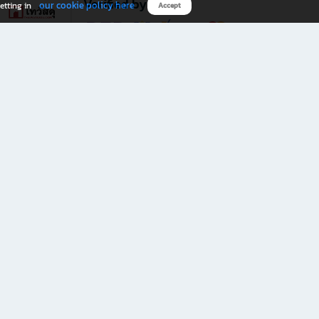
Verified by
our cookie policy here
etting in
Accept
Download B2S app
eals you don’t want to miss!
rks.