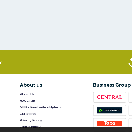
​
About us
Business Group
About Us
B2S CLUB
MEB - Readwrite - Hytexts
Our Stores
Privacy Policy
Cookie Policy