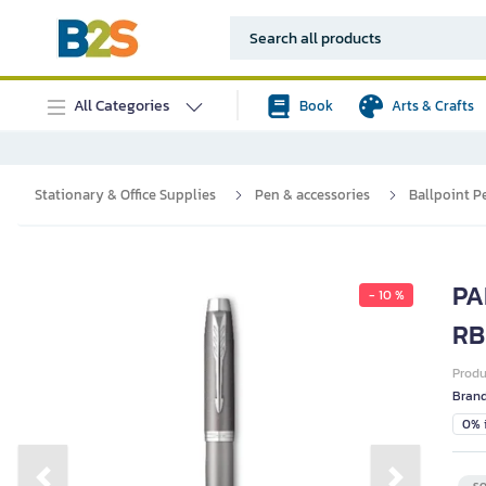
All Categories
Book
Arts & Crafts
Stationary & Office Supplies
Pen & accessories
Ballpoint P
PA
- 10 %
RB 
Prod
Bran
0% i