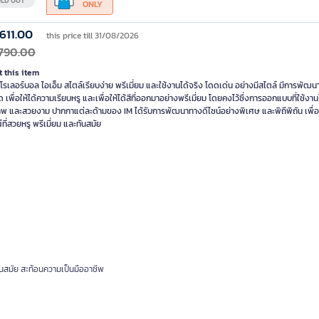
LD OUT
ONLY
,611.00
this price till 31/08/2026
,790.00
 this item
รเลอร์บอล ไอเอ็ม สไตล์เรียบง่าย พรีเมี่ยม และใช้งานได้จริง โดดเด่น อย่างมีสไตล์ มีการพัฒนา
ด เพื่อให้ได้ความเรียบหรู และเพื่อให้ได้สีที่ออกมาอย่างพรีเมี่ยม โดยคงไว้ซึ่งการออกแบบที่ใช้งานไ
พ และสวยงาม ปากกาแต่ละด้ามของ IM ได้รับการพัฒนาทางดีไซน์อย่างพิเศษ และพิถีพิถัน เพื่อให
ที่สวยหรู พรีเมี่ยม และทันสมัย
ันสมัย สะท้อนความเป็นมืออาชีพ