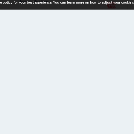
Investor Relations
e policy for your best experience. You can learn more on how to adjust your cookie s
ny Limited
iration for All Ages
riters, and creators alike.
home with a wide variety of books and high-quality stationery, along with exclusive d
 premium books and stationery 24/7—with monthly promotions and exclusive member pe
rement set by the company.
ery straight to your doorstep.