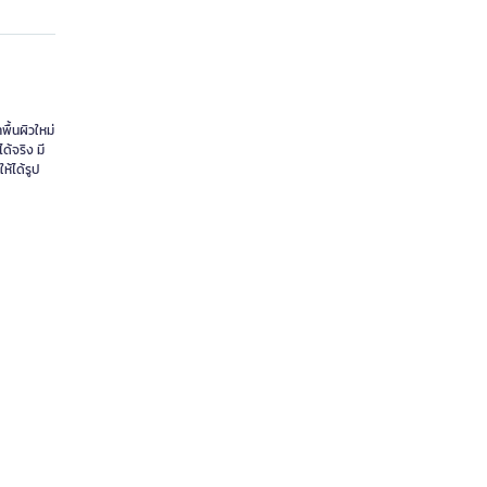
พื้นผิวใหม่
ด้จริง มี
้ได้รูป