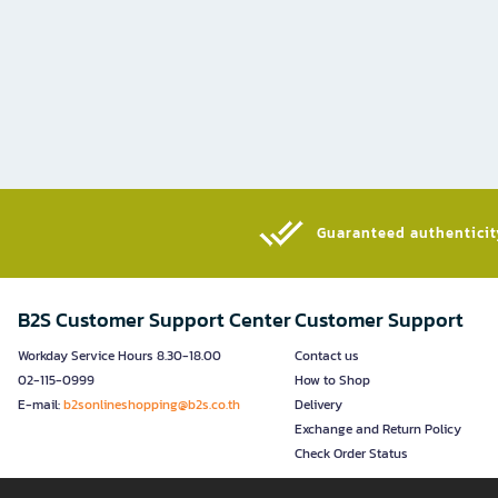
Guaranteed authenticity
B2S Customer Support Center
Customer Support
Workday Service Hours 8.30-18.00
Contact us
02-115-0999
How to Shop
E-mail:
b2sonlineshopping@b2s.co.th
Delivery
Exchange and Return Policy
Check Order Status