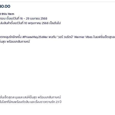
40.00
 this item
บจอง ตั้งแต่วันที่ 16 - 29 เมษายน 2568
ัดส่งสินค้าตั้งแต่วันที่ 10 พฤษภาคม 2568 เป็นต้นไป
มตกหลุมรักอีกครั้ง #PraewMay25xWar พบกับ "วอร์ วนรัตน์" Warmer Vibes ในแฟชั่นเซ็ตสุดล
ขั้นสุด พร้อมบทสัมภาษณ์
ั่นเซ็ตสุดละมุนและเสน่ห์ขั้นสุด พร้อมบทสัมภาษณ์
นโลกที่มีคนพร้อมตัดสิน และเรื่องราวความรัก 23 ปี