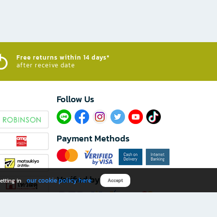
Free returns within 14 days*
after receive date
Follow Us​
Payment Methods
Verified by
our cookie policy here
etting in
Accept
Download B2S app