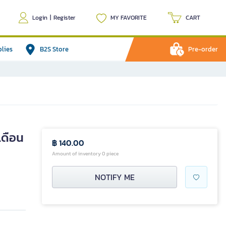
Login
|
Register
MY FAVORITE
CART
plies
B2S Store
Pre-order
เดือน
฿ 140.00
Amount of inventory 0 piece
NOTIFY ME