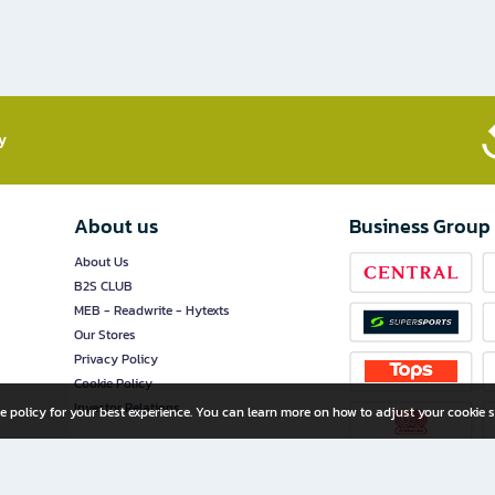
​
About us
Business Group
About Us
B2S CLUB
MEB - Readwrite - Hytexts
Our Stores
Privacy Policy
Cookie Policy
Investor Relations
e policy for your best experience. You can learn more on how to adjust your cookie s