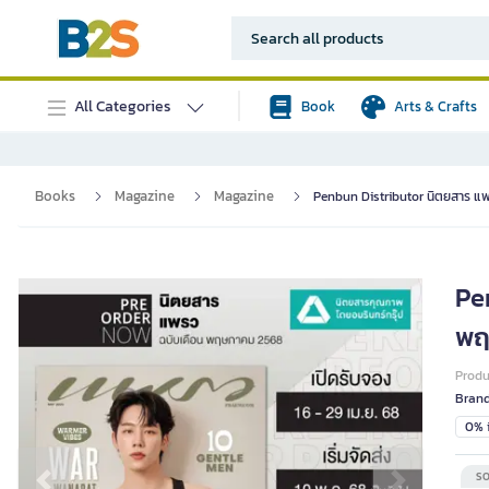
All Categories
Book
Arts & Crafts
Books
Magazine
Magazine
Penbun Distributor นิตยสาร แพ
Pe
พฤ
Prod
Bran
0% i
SO