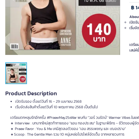
Previous slide
Next slide
฿ 1
About
เปิดรั
เริ่มจ
เตรีย
เสน่ห์
Product Description
เปิดรับจอง ตั้งแต่วันที่ 16 - 29 เมษายน 2568
เริ่มจัดส่งสินค้าตั้งแต่วันที่ 10 พฤษภาคม 2568 เป็นต้นไป
เตรียมตกหลุมรักอีกครั้ง #PraewMay25xWar พบกับ "วอร์ วนรัตน์" Warmer Vibes ในแฟช
🔸 Interview : บทบาทใหม่สุดท้าทายของ "แอน ทองประสม" ในฐานะพิธีกร - ชีวิตของผู้จัดใ
🔸 Praew Favor : You & Me เคมีสุดลงตัวของ "เอม สรรเพชญ และ เฌอปราง"
🔸Scoop : The Gentle Men รวม 10 หนุ่มหล่อโปรไฟล์จัดเต็ม จากหลายวงการ