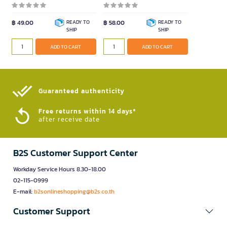
฿ 49.00
READY TO
฿ 58.00
READY TO
SHIP
SHIP
ADD TO CART
ADD TO CART
Guaranteed authenticity​
Free returns within 14 days*
after receive date
B2S Customer Support Center
Workday Service Hours 8.30-18.00
02-115-0999
E-mail:
b2sonlineshopping@b2s.co.th
Customer Support