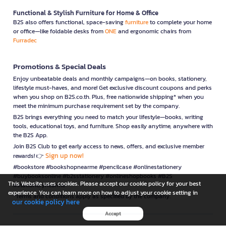
Functional & Stylish Furniture for Home & Office
B2S also offers functional, space-saving
furniture
to complete your home
or office—like foldable desks from
ONE
and ergonomic chairs from
Furradec
Promotions & Special Deals
Enjoy unbeatable deals and monthly campaigns—on books, stationery,
lifestyle must-haves, and more! Get exclusive discount coupons and perks
when you shop on B2S.co.th. Plus, free nationwide shipping* when you
meet the minimum purchase requirement set by the company.
B2S brings everything you need to match your lifestyle—books, writing
tools, educational toys, and furniture. Shop easily anytime, anywhere with
the B2S App.
Join B2S Club to get early access to news, offers, and exclusive member
Sign up now!
rewards! 👉
#bookstore #bookshopnearme #pencilcase #onlinestationery
#buybooksonline #b2sstationery #onlineshopbooks #B2S
This Website uses cookies. Please accept our cookie policy for your best
#stationerynearme
experience. You can learn more on how to adjust your cookie setting in
*Terms and conditions apply as specified by the company.
our cookie policy here
Accept