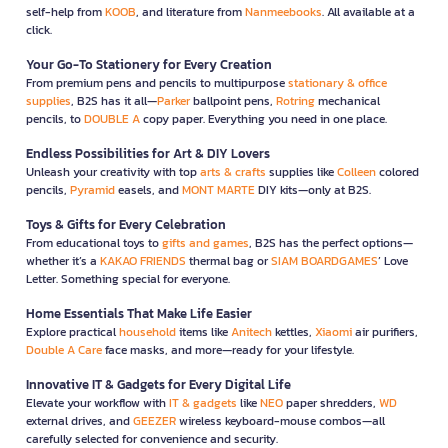
self-help from
KOOB
, and literature from
Nanmeebooks
. All available at a
click.
Your Go-To Stationery for Every Creation
From premium pens and pencils to multipurpose
stationary & office
supplies
, B2S has it all—
Parker
ballpoint pens,
Rotring
mechanical
pencils, to
DOUBLE A
copy paper. Everything you need in one place.
Endless Possibilities for Art & DIY Lovers
Unleash your creativity with top
arts & crafts
supplies like
Colleen
colored
pencils,
Pyramid
easels, and
MONT MARTE
DIY kits—only at B2S.
Toys & Gifts for Every Celebration
From educational toys to
gifts and games
, B2S has the perfect options—
whether it’s a
KAKAO FRIENDS
thermal bag or
SIAM BOARDGAMES
’ Love
Letter. Something special for everyone.
Home Essentials That Make Life Easier
Explore practical
household
items like
Anitech
kettles,
Xiaomi
air purifiers,
Double A Care
face masks, and more—ready for your lifestyle.
Innovative IT & Gadgets for Every Digital Life
Elevate your workflow with
IT & gadgets
like
NEO
paper shredders,
WD
external drives, and
GEEZER
wireless keyboard-mouse combos—all
carefully selected for convenience and security.