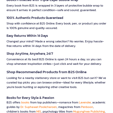
Every book from B2S is wrapped in 3 layers of protective bubble wrap to
ensure it arrives in perfect condition—safe and sound, guaranteed.
100% Authentic Products Guaranteed
Shop with confidence at B2S Online. Every book, pen, or product you order
is 100% genuine and quality-assured.
Easy Returns Within 14 Days
Changed your mind? Made a wrong selection? No worries. Enjoy hassle-
free returns within 14 days from the date of delivery.
Shop Anytime, Anywhere, 24/7
Convenience at its best! B2S Online is open 24 hours a day, so you can
shop whenever inspiration strikes—just click and wait for your delivery.
Shop Recommended Products from B2S Online
Looking for a nearby stationery store or want to visit B2S but can't? We’ve
curated top picks you can browse online—ideal for every lifestyle, whether
you're book hunting or exploring other creative tools.
Books for Every Style & Passion
B2S offers
books
from top publishers—romance from
Lavender
, academic
guides by
Dr. Suphawat Pookcharoen
, magazines from
Penboon
,
children’s books from
MIS
, psychology titles from
Mugunghwa Publishing
,