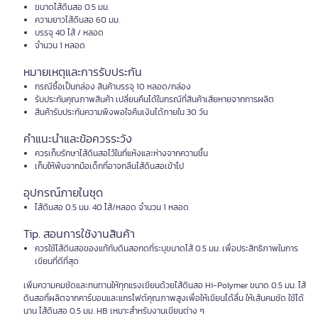
ขนาดไส้ดินสอ 0.5 มม.
ความยาวไส้ดินสอ 60 มม.
บรรจุ 40 ไส้ / หลอด
จำนวน 1 หลอด
หมายเหตุและการรับประกัน
กรณีซื้อเป็นกล่อง สินค้าบรรจุ 10 หลอด/กล่อง
รับประกันคุณภาพสินค้า เปลี่ยนคืนได้ในกรณีที่สินค้าเสียหายจากการผลิต
สินค้ารับประกันความพึงพอใจคืนเงินได้ภายใน 30 วัน
คำแนะนำและข้อควรระวัง
ควรเก็บรักษาไส้ดินสอไว้ในที่แห้งและห่างจากความชื้น
เก็บให้พ้นจากมือเด็กที่อาจกลืนไส้ดินสอเข้าไป
อุปกรณ์ภายในชุด
ไส้ดินสอ 0.5 มม. 40 ไส้/หลอด จำนวน 1 หลอด
Tip. สอนการใช้งานสินค้า
ควรใช้ไส้ดินสอของแท้กับดินสอกดที่ระบุขนาดไส้ 0.5 มม. เพื่อประสิทธิภาพในการ
เขียนที่ดีที่สุด
เพิ่มความคมชัดและทนทานให้ทุกแรงเขียนด้วยไส้ดินสอ Hi-Polymer ขนาด 0.5 มม. ไส้
ดินสอที่ผลิตจากคาร์บอนและแกรไฟต์คุณภาพสูงเพื่อให้เขียนได้ลื่น ให้เส้นคมชัด ใช้ได้
นาน ไส้ดินสอ 0.5 มม. HB เหมาะสำหรับงานเขียนต่าง ๆ