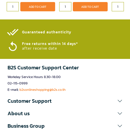
ADD TO CART
ADD TO CART
Guaranteed authenticity​
Free returns within 14 days*
after receive date
B2S Customer Support Center
Workday Service Hours 8.30-18.00
02-115-0999
E-mail:
b2sonlineshopping@b2s.co.th
Customer Support
About us
Business Group