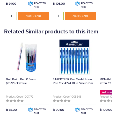
฿ 91.00
READY TO
฿ 105.00
READY TO
SHIP
SHIP
ADD TO CART
ADD TO CART
Related Similar products to this item
Ball Point Pen 0.5mm.
STAEDTLER Pen Model Luna
MONAMI ปากกา
(20/Pack) Blue
Rite Clic 4274 Blue Size 0.7 mm
ZETA C3 ด้าม
(10 pcs)
Green ) ขนา
Add-on De
Product Code 1001772
Product Code 1005845
Product Cod
฿ 85.00
READY TO
฿ 90.00
READY TO
฿ 100.00
SHIP
SHIP