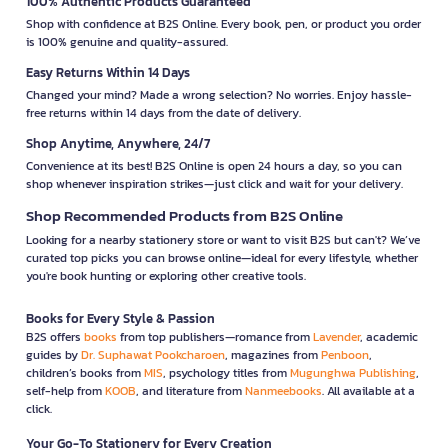
100% Authentic Products Guaranteed
Shop with confidence at B2S Online. Every book, pen, or product you order
is 100% genuine and quality-assured.
Easy Returns Within 14 Days
Changed your mind? Made a wrong selection? No worries. Enjoy hassle-
free returns within 14 days from the date of delivery.
Shop Anytime, Anywhere, 24/7
Convenience at its best! B2S Online is open 24 hours a day, so you can
shop whenever inspiration strikes—just click and wait for your delivery.
Shop Recommended Products from B2S Online
Looking for a nearby stationery store or want to visit B2S but can't? We’ve
curated top picks you can browse online—ideal for every lifestyle, whether
you're book hunting or exploring other creative tools.
Books for Every Style & Passion
B2S offers
books
from top publishers—romance from
Lavender
, academic
guides by
Dr. Suphawat Pookcharoen
, magazines from
Penboon
,
children’s books from
MIS
, psychology titles from
Mugunghwa Publishing
,
self-help from
KOOB
, and literature from
Nanmeebooks
. All available at a
click.
Your Go-To Stationery for Every Creation