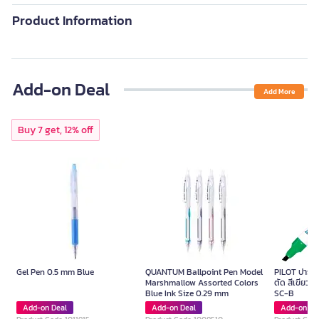
Product Information
Add-on Deal
Add More
Buy 7 get, 12% off
Gel Pen 0.5 mm Blue
QUANTUM Ballpoint Pen Model
PILOT ปากกาม
Marshmallow Assorted Colors
ตัด สีเขียว ข
Blue Ink Size 0.29 mm
SC-B
Add-on Deal
Add-on Deal
Add-on De