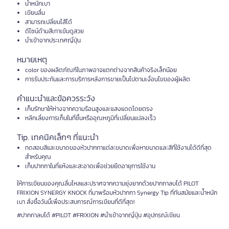
น้ำหนักเบา
เขียนลื่น
สามารถเปลี่ยนไส้ได้
ดีไซน์ด้ามสีเทาเข้มดูสวย
นำเข้าจากประเทศญี่ปุ่น
หมายเหตุ
color ของผลิตภัณฑ์ในภาพอาจแตกต่างจากสินค้าจริงเล็กน้อย
การรับประกันและการบริการหลังการขายเป็นไปตามเงื่อนไขของผู้ผลิต
คำแนะนำและข้อควรระวัง
เก็บรักษาให้ห่างจากความร้อนสูงและแสงแดดโดยตรง
หลีกเลี่ยงการเก็บในที่ชื้นหรืออุณหภูมิที่เปลี่ยนแปลงเร็ว
Tip. เทคนิคเล็กๆ ที่แนะนำ
ทดสอบสีและขนาดของหัวปากกาแต่ละขนาดเพื่อหาขนาดและสีที่ใช้งานได้ดีที่สุด
สำหรับคุณ
เก็บปากกาในที่แห้งและสะอาดเพื่อช่วยยืดอายุการใช้งาน
ให้การเขียนของคุณลื่นไหลและปราศจากความยุ่งยากด้วยปากกาลบได้ PILOT
FRIXION SYNERGY KNOCK ที่มาพร้อมหัวปากกา Synergy Tip ที่ทันสมัยและน้ำหนัก
เบา สั่งซื้อวันนี้เพื่อประสบการณ์การเขียนที่ดีที่สุด!
#ปากกาลบได้ #PILOT #FRIXION #นำเข้าจากญี่ปุ่น #อุปกรณ์เขียน