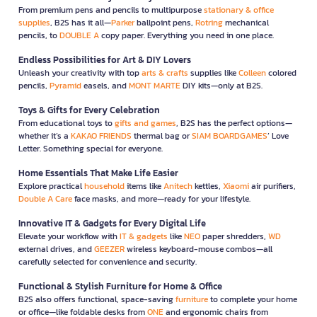
From premium pens and pencils to multipurpose
stationary & office
supplies
, B2S has it all—
Parker
ballpoint pens,
Rotring
mechanical
pencils, to
DOUBLE A
copy paper. Everything you need in one place.
Endless Possibilities for Art & DIY Lovers
Unleash your creativity with top
arts & crafts
supplies like
Colleen
colored
pencils,
Pyramid
easels, and
MONT MARTE
DIY kits—only at B2S.
Toys & Gifts for Every Celebration
From educational toys to
gifts and games
, B2S has the perfect options—
whether it’s a
KAKAO FRIENDS
thermal bag or
SIAM BOARDGAMES
’ Love
Letter. Something special for everyone.
Home Essentials That Make Life Easier
Explore practical
household
items like
Anitech
kettles,
Xiaomi
air purifiers,
Double A Care
face masks, and more—ready for your lifestyle.
Innovative IT & Gadgets for Every Digital Life
Elevate your workflow with
IT & gadgets
like
NEO
paper shredders,
WD
external drives, and
GEEZER
wireless keyboard-mouse combos—all
carefully selected for convenience and security.
Functional & Stylish Furniture for Home & Office
B2S also offers functional, space-saving
furniture
to complete your home
or office—like foldable desks from
ONE
and ergonomic chairs from