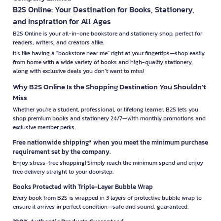
B2S Online: Your Destination for Books, Stationery,
and Inspiration for All Ages
B2S Online is your all-in-one bookstore and stationery shop, perfect for
readers, writers, and creators alike.
It’s like having a "bookstore near me" right at your fingertips—shop easily
from home with a wide variety of books and high-quality stationery,
along with exclusive deals you don’t want to miss!
Why B2S Online Is the Shopping Destination You Shouldn’t
Miss
Whether you're a student, professional, or lifelong learner, B2S lets you
shop premium books and stationery 24/7—with monthly promotions and
exclusive member perks.
Free nationwide shipping* when you meet the minimum purchase
requirement set by the company.
Enjoy stress-free shopping! Simply reach the minimum spend and enjoy
free delivery straight to your doorstep.
Books Protected with Triple-Layer Bubble Wrap
Every book from B2S is wrapped in 3 layers of protective bubble wrap to
ensure it arrives in perfect condition—safe and sound, guaranteed.