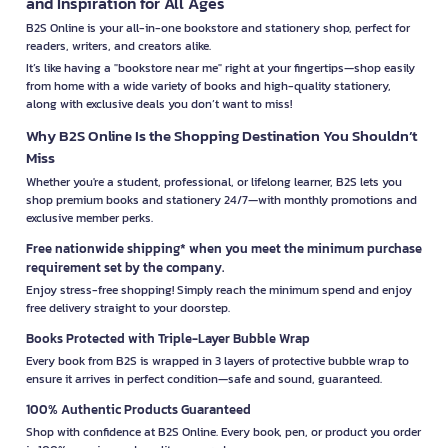
and Inspiration for All Ages
B2S Online is your all-in-one bookstore and stationery shop, perfect for
readers, writers, and creators alike.
It’s like having a "bookstore near me" right at your fingertips—shop easily
from home with a wide variety of books and high-quality stationery,
along with exclusive deals you don’t want to miss!
Why B2S Online Is the Shopping Destination You Shouldn’t
Miss
Whether you're a student, professional, or lifelong learner, B2S lets you
shop premium books and stationery 24/7—with monthly promotions and
exclusive member perks.
Free nationwide shipping* when you meet the minimum purchase
requirement set by the company.
Enjoy stress-free shopping! Simply reach the minimum spend and enjoy
free delivery straight to your doorstep.
Books Protected with Triple-Layer Bubble Wrap
Every book from B2S is wrapped in 3 layers of protective bubble wrap to
ensure it arrives in perfect condition—safe and sound, guaranteed.
100% Authentic Products Guaranteed
Shop with confidence at B2S Online. Every book, pen, or product you order