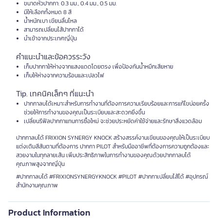
ขนาดหัวปากกา: 0.3 มม., 0.4 มม., 0.5 มม.
มีให้เลือกทั้งหมด 8 สี
น้ำหนักเบา เขียนลื่นไหล
สามารถเปลี่ยนไส้ปากกาได้
นำเข้าจากประเทศญี่ปุ่น
คำแนะนำและข้อควรระวัง
เก็บปากกาให้ห่างจากแสงแดดโดยตรง เพื่อป้องกันน้ำหมึกเสียหาย
เก็บให้ห่างจากความร้อนและเปลวไฟ
Tip. เทคนิคเล็กๆ ที่แนะนำ
ปากกาลบได้เหมาะสำหรับการทำงานที่ต้องการความเรียบร้อยและการแก้ไขบ่อยครั้ง
ช่วยให้การทำงานของคุณเป็นระเบียบและสะดวกยิ่งขึ้น
เปลี่ยนรีฟิลปากกาแทนการซื้อใหม่ จะช่วยประหยัดค่าใช้จ่ายและรักษาสิ่งแวดล้อม
ปากกาลบได้ FRIXION SYNERGY KNOCK สร้างสรรค์งานเขียนของคุณให้เป็นระเบียบ
แต่งเติมสีสันตามที่ต้องการ ปากกา PILOT สำหรับมืออาชีพที่ต้องการความถูกต้องและ
สวยงามในทุกลายเส้น เพิ่มประสิทธิภาพในการทำงานของคุณด้วยปากกาลบได้
คุณภาพสูงจากญี่ปุ่น
#ปากกาลบได้ #FRIXIONSYNERGYKNOCK #PILOT #ปากกาเปลี่ยนไส้ได้ #อุปกรณ์
สำนักงานคุณภาพ
Product Information