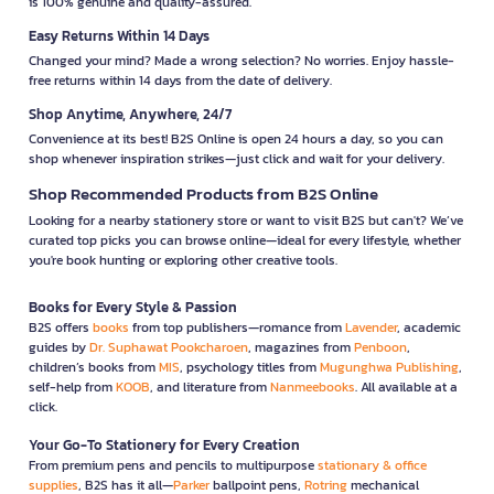
is 100% genuine and quality-assured.
Easy Returns Within 14 Days
Changed your mind? Made a wrong selection? No worries. Enjoy hassle-
free returns within 14 days from the date of delivery.
Shop Anytime, Anywhere, 24/7
Convenience at its best! B2S Online is open 24 hours a day, so you can
shop whenever inspiration strikes—just click and wait for your delivery.
Shop Recommended Products from B2S Online
Looking for a nearby stationery store or want to visit B2S but can't? We’ve
curated top picks you can browse online—ideal for every lifestyle, whether
you're book hunting or exploring other creative tools.
Books for Every Style & Passion
B2S offers
books
from top publishers—romance from
Lavender
, academic
guides by
Dr. Suphawat Pookcharoen
, magazines from
Penboon
,
children’s books from
MIS
, psychology titles from
Mugunghwa Publishing
,
self-help from
KOOB
, and literature from
Nanmeebooks
. All available at a
click.
Your Go-To Stationery for Every Creation
From premium pens and pencils to multipurpose
stationary & office
supplies
, B2S has it all—
Parker
ballpoint pens,
Rotring
mechanical