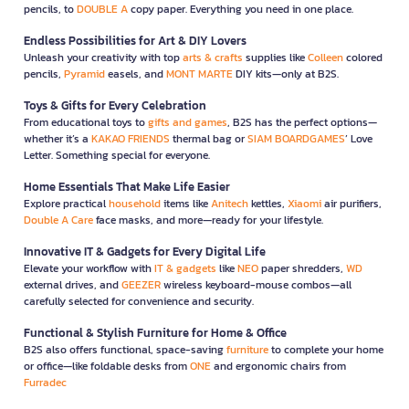
pencils, to
DOUBLE A
copy paper. Everything you need in one place.
Endless Possibilities for Art & DIY Lovers
Unleash your creativity with top
arts & crafts
supplies like
Colleen
colored
pencils,
Pyramid
easels, and
MONT MARTE
DIY kits—only at B2S.
Toys & Gifts for Every Celebration
From educational toys to
gifts and games
, B2S has the perfect options—
whether it’s a
KAKAO FRIENDS
thermal bag or
SIAM BOARDGAMES
’ Love
Letter. Something special for everyone.
Home Essentials That Make Life Easier
Explore practical
household
items like
Anitech
kettles,
Xiaomi
air purifiers,
Double A Care
face masks, and more—ready for your lifestyle.
Innovative IT & Gadgets for Every Digital Life
Elevate your workflow with
IT & gadgets
like
NEO
paper shredders,
WD
external drives, and
GEEZER
wireless keyboard-mouse combos—all
carefully selected for convenience and security.
Functional & Stylish Furniture for Home & Office
B2S also offers functional, space-saving
furniture
to complete your home
or office—like foldable desks from
ONE
and ergonomic chairs from
Furradec