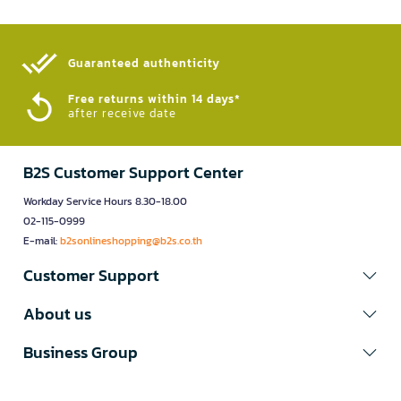
Guaranteed authenticity​
Free returns within 14 days*
after receive date
B2S Customer Support Center
Workday Service Hours 8.30-18.00
02-115-0999
E-mail:
b2sonlineshopping@b2s.co.th
Customer Support
About us
Business Group