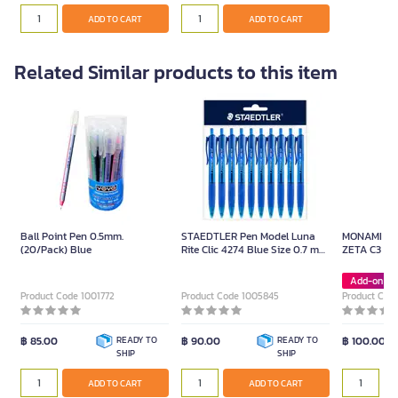
ADD TO CART
ADD TO CART
Related Similar products to this item
Ball Point Pen 0.5mm.
STAEDTLER Pen Model Luna
MONAMI ปากกา
(20/Pack) Blue
Rite Clic 4274 Blue Size 0.7 mm
ZETA C3 ด้าม
(10 pcs)
Green ) ขนา
Add-on De
Product Code 1001772
Product Code 1005845
Product Cod
฿ 85.00
READY TO
฿ 90.00
READY TO
฿ 100.00
SHIP
SHIP
ADD TO CART
ADD TO CART