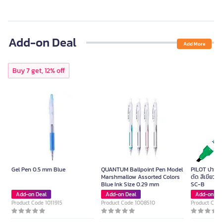
Add-on Deal
Add More
Buy 7 get, 12% off
Gel Pen 0.5 mm Blue
QUANTUM Ballpoint Pen Model
PILOT ปากกาม
Marshmallow Assorted Colors
ตัด สีเขียว ข
Blue Ink Size 0.29 mm
SC-B
Add-on Deal
Add-on Deal
Add-on De
Product Code 1011915
Product Code 1008510
Product Cod