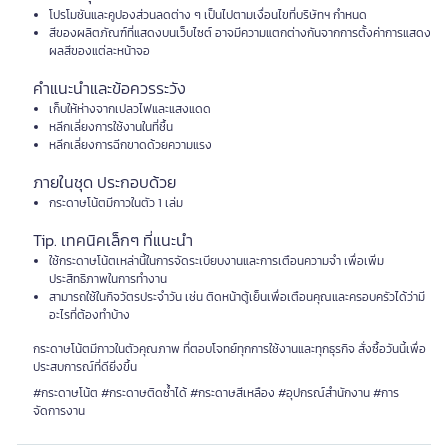
โปรโมชันและคูปองส่วนลดต่าง ๆ เป็นไปตามเงื่อนไขที่บริษัทฯ กำหนด
สีของผลิตภัณฑ์ที่แสดงบนเว็บไซต์ อาจมีความแตกต่างกันจากการตั้งค่าการแสดง
ผลสีของแต่ละหน้าจอ
คำแนะนำและข้อควรระวัง
เก็บให้ห่างจากเปลวไฟและแสงแดด
หลีกเลี่ยงการใช้งานในที่ชื้น
หลีกเลี่ยงการฉีกขาดด้วยความแรง
ภายในชุด ประกอบด้วย
กระดาษโน้ตมีกาวในตัว 1 เล่ม
Tip. เทคนิคเล็กๆ ที่แนะนำ
ใช้กระดาษโน้ตเหล่านี้ในการจัดระเบียบงานและการเตือนความจำ เพื่อเพิ่ม
ประสิทธิภาพในการทำงาน
สามารถใช้ในกิจวัตรประจำวัน เช่น ติดหน้าตู้เย็นเพื่อเตือนคุณและครอบครัวได้ว่ามี
อะไรที่ต้องทำบ้าง
กระดาษโน้ตมีกาวในตัวคุณภาพ ที่ตอบโจทย์ทุกการใช้งานและทุกธุรกิจ สั่งซื้อวันนี้เพื่อ
ประสบการณ์ที่ดียิ่งขึ้น
#กระดาษโน้ต #กระดาษติดซ้ำได้ #กระดาษสีเหลือง #อุปกรณ์สำนักงาน #การ
จัดการงาน