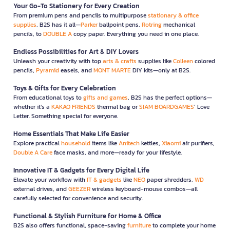
Your Go-To Stationery for Every Creation
From premium pens and pencils to multipurpose
stationary & office
supplies
, B2S has it all—
Parker
ballpoint pens,
Rotring
mechanical
pencils, to
DOUBLE A
copy paper. Everything you need in one place.
Endless Possibilities for Art & DIY Lovers
Unleash your creativity with top
arts & crafts
supplies like
Colleen
colored
pencils,
Pyramid
easels, and
MONT MARTE
DIY kits—only at B2S.
Toys & Gifts for Every Celebration
From educational toys to
gifts and games
, B2S has the perfect options—
whether it’s a
KAKAO FRIENDS
thermal bag or
SIAM BOARDGAMES
’ Love
Letter. Something special for everyone.
Home Essentials That Make Life Easier
Explore practical
household
items like
Anitech
kettles,
Xiaomi
air purifiers,
Double A Care
face masks, and more—ready for your lifestyle.
Innovative IT & Gadgets for Every Digital Life
Elevate your workflow with
IT & gadgets
like
NEO
paper shredders,
WD
external drives, and
GEEZER
wireless keyboard-mouse combos—all
carefully selected for convenience and security.
Functional & Stylish Furniture for Home & Office
B2S also offers functional, space-saving
furniture
to complete your home