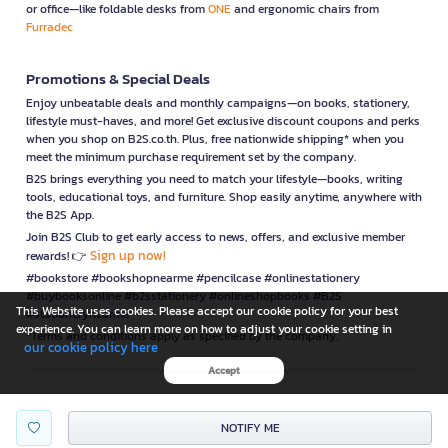
or office—like foldable desks from
ONE
and ergonomic chairs from
Furradec
Promotions & Special Deals
Enjoy unbeatable deals and monthly campaigns—on books, stationery,
lifestyle must-haves, and more! Get exclusive discount coupons and perks
when you shop on B2S.co.th. Plus, free nationwide shipping* when you
meet the minimum purchase requirement set by the company.
B2S brings everything you need to match your lifestyle—books, writing
tools, educational toys, and furniture. Shop easily anytime, anywhere with
the B2S App.
Join B2S Club to get early access to news, offers, and exclusive member
Sign up now!
rewards! 👉
#bookstore #bookshopnearme #pencilcase #onlinestationery
#buybooksonline #b2sstationery #onlineshopbooks #B2S
This Website uses cookies. Please accept our cookie policy for your best
#stationerynearme
experience. You can learn more on how to adjust your cookie setting in
*Terms and conditions apply as specified by the company.
our cookie policy here
Accept
is a company operating under
NOTIFY ME