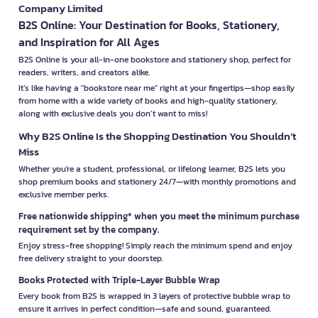
Company Limited
B2S Online: Your Destination for Books, Stationery,
and Inspiration for All Ages
B2S Online is your all-in-one bookstore and stationery shop, perfect for
readers, writers, and creators alike.
It’s like having a "bookstore near me" right at your fingertips—shop easily
from home with a wide variety of books and high-quality stationery,
along with exclusive deals you don’t want to miss!
Why B2S Online Is the Shopping Destination You Shouldn’t
Miss
Whether you're a student, professional, or lifelong learner, B2S lets you
shop premium books and stationery 24/7—with monthly promotions and
exclusive member perks.
Free nationwide shipping* when you meet the minimum purchase
requirement set by the company.
Enjoy stress-free shopping! Simply reach the minimum spend and enjoy
free delivery straight to your doorstep.
Books Protected with Triple-Layer Bubble Wrap
Every book from B2S is wrapped in 3 layers of protective bubble wrap to
ensure it arrives in perfect condition—safe and sound, guaranteed.