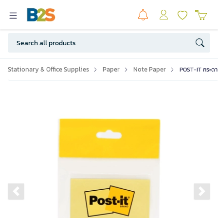
Stationary & Office Supplies
Paper
Note Paper
POST-IT กระดาษโ
Previous slide
Ne