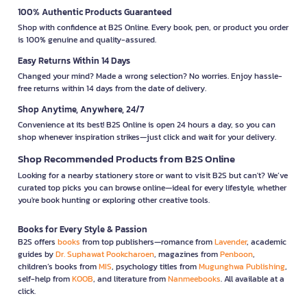
100% Authentic Products Guaranteed
Shop with confidence at B2S Online. Every book, pen, or product you order
is 100% genuine and quality-assured.
Easy Returns Within 14 Days
Changed your mind? Made a wrong selection? No worries. Enjoy hassle-
free returns within 14 days from the date of delivery.
Shop Anytime, Anywhere, 24/7
Convenience at its best! B2S Online is open 24 hours a day, so you can
shop whenever inspiration strikes—just click and wait for your delivery.
Shop Recommended Products from B2S Online
Looking for a nearby stationery store or want to visit B2S but can't? We’ve
curated top picks you can browse online—ideal for every lifestyle, whether
you're book hunting or exploring other creative tools.
Books for Every Style & Passion
B2S offers
books
from top publishers—romance from
Lavender
, academic
guides by
Dr. Suphawat Pookcharoen
, magazines from
Penboon
,
children’s books from
MIS
, psychology titles from
Mugunghwa Publishing
,
self-help from
KOOB
, and literature from
Nanmeebooks
. All available at a
click.