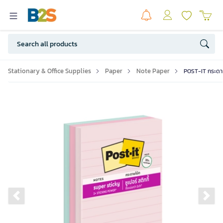
Stationary & Office Supplies
Paper
Note Paper
POST-IT กระดาษโ
Previous slide
Ne