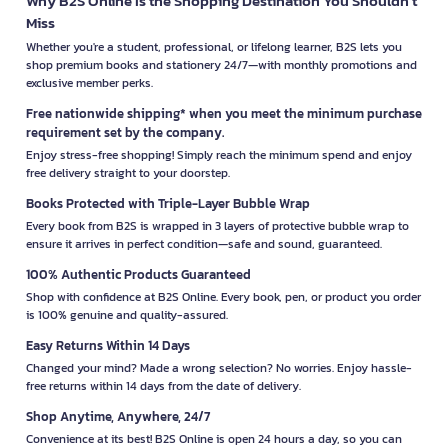
Why B2S Online Is the Shopping Destination You Shouldn’t
Miss
Whether you're a student, professional, or lifelong learner, B2S lets you
shop premium books and stationery 24/7—with monthly promotions and
exclusive member perks.
Free nationwide shipping* when you meet the minimum purchase
requirement set by the company.
Enjoy stress-free shopping! Simply reach the minimum spend and enjoy
free delivery straight to your doorstep.
Books Protected with Triple-Layer Bubble Wrap
Every book from B2S is wrapped in 3 layers of protective bubble wrap to
ensure it arrives in perfect condition—safe and sound, guaranteed.
100% Authentic Products Guaranteed
Shop with confidence at B2S Online. Every book, pen, or product you order
is 100% genuine and quality-assured.
Easy Returns Within 14 Days
Changed your mind? Made a wrong selection? No worries. Enjoy hassle-
free returns within 14 days from the date of delivery.
Shop Anytime, Anywhere, 24/7
Convenience at its best! B2S Online is open 24 hours a day, so you can