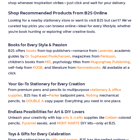
shop whenever inspiration strikes—just click and wait for your delivery.
Shop Recommended Products from B2S Online
Looking for a nearby stationery store or want to visit B2S but can't? We’ve
curated top picks you can browse online—ideal for every lifestyle, whether
you're book hunting or exploring other creative tools.
Books for Every Style & Passion
B2S offers
books
from top publishers—romance from
Lavender
, academic
guides by
Dr. Suphawat Pookcharoen
, magazines from
Penboon
,
children’s books from
MIS
, psychology titles from
Mugunghwa Publishing
,
self-help from
KOOB
, and literature from
Nanmeebooks
. All available at a
click.
Your Go-To Stationery for Every Creation
From premium pens and pencils to multipurpose
stationary & office
supplies
, B2S has it all—
Parker
ballpoint pens,
Rotring
mechanical
pencils, to
DOUBLE A
copy paper. Everything you need in one place.
Endless Possibilities for Art & DIY Lovers
Unleash your creativity with top
arts & crafts
supplies like
Colleen
colored
pencils,
Pyramid
easels, and
MONT MARTE
DIY kits—only at B2S.
Toys & Gifts for Every Celebration
From educational toys to
gifts and games
, B2S has the perfect options—