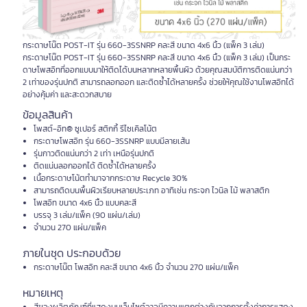
กระดาษโน๊ต POST-IT รุ่น 660-3SSNRP คละสี ขนาด 4x6 นิ้ว (แพ็ค 3 เล่ม)
กระดาษโน๊ต POST-IT รุ่น 660-3SSNRP คละสี ขนาด 4x6 นิ้ว (แพ็ค 3 เล่ม) เป็นกระ
ดาษโพสอิทที่ออกแบบมาให้ติดได้บนหลากหลายพื้นผิว ด้วยคุณสมบัติการติดแน่นกว่า
2 เท่าของรุ่นปกติ สามารถลอกออก และติดซ้ำได้หลายครั้ง ช่วยให้คุณใช้งานโพสอิทได้
อย่างคุ้มค่า และสะดวกสบาย
ข้อมูลสินค้า
โพสต์-อิท® ซูเปอร์ สติกกี้ รีไซเคิลโน้ต
กระดาษโพสอิท รุ่น 660-3SSNRP แบบมีลายเส้น
รุ่นกาวติดแน่นกว่า 2 เท่า เหนือรุ่นปกติ
ติดแน่นลอกออกได้ ติดซ้ำได้หลายครั้ง
เนื้อกระดาษโน้ตทำมาจากกระดาษ Recycle 30%
สามารถติดบนพื้นผิวเรียบหลายประเภท อาทิเช่น กระจก ไวนิล ไม้ พลาสติก
โพสอิท ขนาด 4x6 นิ้ว แบบคละสี
บรรจุ 3 เล่ม/แพ็ค (90 แผ่น/เล่ม)
จำนวน 270 แผ่น/แพ็ค
ภายในชุด ประกอบด้วย
กระดาษโน๊ต โพสอิท คละสี ขนาด 4x6 นิ้ว จำนวน 270 แผ่น/แพ็ค
หมายเหตุ