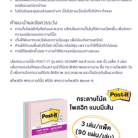
สีของผลิตภัณฑ์ที่แสดงบนเว็บไซต์อาจมีความแตกต่างกันจากการตั้งค่าการแสดง
ผลสีของแต่ละหน้าจอ
โปรโมชันและคูปองส่วนลดต่างๆ เป็นไปตามเงื่อนไขที่บริษัทฯ กำหนด
คำแนะนำและข้อควรระวัง
ควรเก็บโพสอิทในที่แห้งและสะอาด หลีกเลี่ยงการเก็บในที่มีความเปียกชื้น เพื่อรักษา
ความเหนียวของกระดาษโน๊ต
เก็บให้พ้นจากเปลวไฟและความร้อนสูง เพื่อป้องกันการลุกไหม้
ห้ามใช้ติดบนพื้นผิวที่เปียก มีน้ำมัน หรือมีฝุ่น เพราะจะทำให้โน้ตติดไม่แน่น
การใช้โพสอิทซ้ำบ่อย ๆ อาจทำให้ความเหนียวของกาวลดลง
เลือกกระดาษโน๊ต POST-IT รุ่น 660-3SSNRP คละสี ขนาด 4x6 นิ้ว (แพ็ค 3 เล่ม)
เพื่อการจดบันทึกและเตือนความจำที่มีประสิทธิภาพและยาวนาน ซื้อ กระดาษโพสอิท วัน
นี้ เพื่อการจัดการงานที่มีประสิทธิภาพ สะดวกสบาย และเป็นมิตรกับสิ่งแวดล้อม!
#โพสอิท #กระดาษโน๊ต #โน้ต #กระดาษโพสอิท #post-it