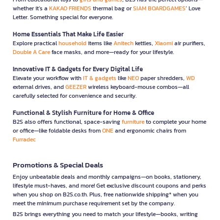
whether it’s a
KAKAO FRIENDS
thermal bag or
SIAM BOARDGAMES
’ Love
Letter. Something special for everyone.
Home Essentials That Make Life Easier
Explore practical
household
items like
Anitech
kettles,
Xiaomi
air purifiers,
Double A Care
face masks, and more—ready for your lifestyle.
Innovative IT & Gadgets for Every Digital Life
Elevate your workflow with
IT & gadgets
like
NEO
paper shredders,
WD
external drives, and
GEEZER
wireless keyboard-mouse combos—all
carefully selected for convenience and security.
Functional & Stylish Furniture for Home & Office
B2S also offers functional, space-saving
furniture
to complete your home
or office—like foldable desks from
ONE
and ergonomic chairs from
Furradec
Promotions & Special Deals
Enjoy unbeatable deals and monthly campaigns—on books, stationery,
lifestyle must-haves, and more! Get exclusive discount coupons and perks
when you shop on B2S.co.th. Plus, free nationwide shipping* when you
meet the minimum purchase requirement set by the company.
B2S brings everything you need to match your lifestyle—books, writing