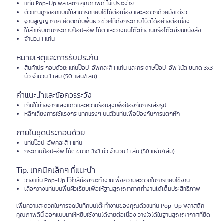
แท่น Pop-Up พลาสติก คุณภาพดี ไม่เปราะง่าย
ตัวแท่นถูกออกแบบให้สามารถหยิบใช้ได้ต่อเนื่อง และสะดวกด้วยมือเดียว
ฐานสูญญากาศ ยึดติดกับพื้นผิว ช่วยให้ดึงกระดาษโน้ตได้อย่างต่อเนื่อง
ใช้สำหรับเติมกระดาษป๊อป-อัพ โน้ต และวางบนโต๊ะทำงานหรือโต๊ะเขียนหนังสือ
จำนวน 1 แท่น
หมายเหตุและการรับประกัน
สินค้าประกอบด้วย: แท่นป๊อป-อัพคละสี 1 แท่น และกระดาษป๊อป-อัพ โน้ต ขนาด 3x3
นิ้ว จำนวน 1 เล่ม (50 แผ่น/เล่ม)
คำแนะนำและข้อควรระวัง
เก็บให้ห่างจากแสงแดดและความร้อนสูงเพื่อป้องกันการเสียรูป
หลีกเลี่ยงการใช้แรงกระแทกแรงๆ บนตัวแท่นเพื่อป้องกันการแตกหัก
ภายในชุดประกอบด้วย
แท่นป๊อป-อัพคละสี 1 แท่น
กระดาษป๊อป-อัพ โน้ต ขนาด 3x3 นิ้ว จำนวน 1 เล่ม (50 แผ่น/เล่ม)
Tip. เทคนิคเล็กๆ ที่แนะนำ
วางแท่น Pop-Up ไว้ใกล้มือขณะทำงานเพื่อความสะดวกในการหยิบใช้งาน
เลือกวางแท่นบนพื้นผิวเรียบเพื่อให้ฐานสูญญากาศทำงานได้เต็มประสิทธิภาพ
เพิ่มความสะดวกในการจดบันทึกบนโต๊ะทำงานของคุณด้วยแท่น Pop-Up พลาสติก
คุณภาพดีนี้ ออกแบบมาให้หยิบใช้งานได้ง่ายต่อเนื่อง วางใจได้ในฐานสูญญากาศที่ยึด