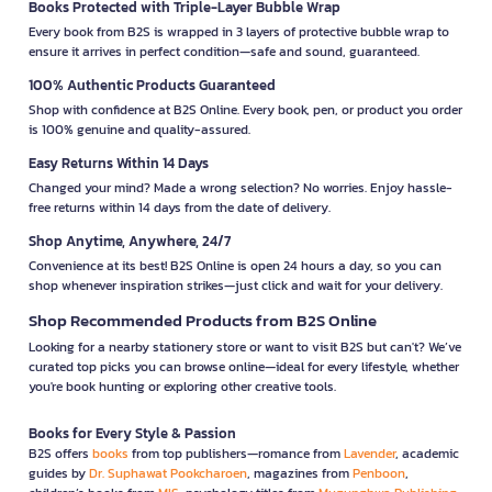
Books Protected with Triple-Layer Bubble Wrap
Every book from B2S is wrapped in 3 layers of protective bubble wrap to
ensure it arrives in perfect condition—safe and sound, guaranteed.
100% Authentic Products Guaranteed
Shop with confidence at B2S Online. Every book, pen, or product you order
is 100% genuine and quality-assured.
Easy Returns Within 14 Days
Changed your mind? Made a wrong selection? No worries. Enjoy hassle-
free returns within 14 days from the date of delivery.
Shop Anytime, Anywhere, 24/7
Convenience at its best! B2S Online is open 24 hours a day, so you can
shop whenever inspiration strikes—just click and wait for your delivery.
Shop Recommended Products from B2S Online
Looking for a nearby stationery store or want to visit B2S but can't? We’ve
curated top picks you can browse online—ideal for every lifestyle, whether
you're book hunting or exploring other creative tools.
Books for Every Style & Passion
B2S offers
books
from top publishers—romance from
Lavender
, academic
guides by
Dr. Suphawat Pookcharoen
, magazines from
Penboon
,