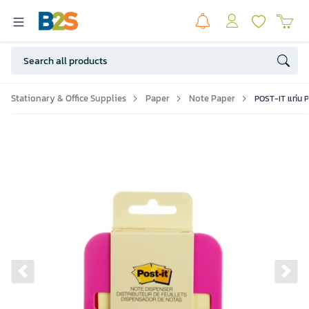
Stationary & Office Supplies
Paper
Note Paper
POST-IT แท่น P
Previous slide
Ne