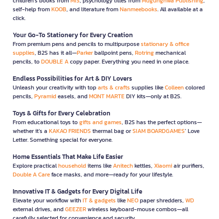
children’s books from
MIS
, psychology titles from
Mugunghwa Publishing
,
self-help from
KOOB
, and literature from
Nanmeebooks
. All available at a
click.
Your Go-To Stationery for Every Creation
From premium pens and pencils to multipurpose
stationary & office
supplies
, B2S has it all—
Parker
ballpoint pens,
Rotring
mechanical
pencils, to
DOUBLE A
copy paper. Everything you need in one place.
Endless Possibilities for Art & DIY Lovers
Unleash your creativity with top
arts & crafts
supplies like
Colleen
colored
pencils,
Pyramid
easels, and
MONT MARTE
DIY kits—only at B2S.
Toys & Gifts for Every Celebration
From educational toys to
gifts and games
, B2S has the perfect options—
whether it’s a
KAKAO FRIENDS
thermal bag or
SIAM BOARDGAMES
’ Love
Letter. Something special for everyone.
Home Essentials That Make Life Easier
Explore practical
household
items like
Anitech
kettles,
Xiaomi
air purifiers,
Double A Care
face masks, and more—ready for your lifestyle.
Innovative IT & Gadgets for Every Digital Life
Elevate your workflow with
IT & gadgets
like
NEO
paper shredders,
WD
external drives, and
GEEZER
wireless keyboard-mouse combos—all
carefully selected for convenience and security.