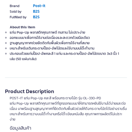
Post-it
Brand
B2S
Sold by
B2S
Fulfilled by
About this item
แท่น Pop-Up พลาสติกคุณภาพดี ทนทาน ไม่เปราะง่าย
ออกแบบมาเพื่อการใช้งานต่อเนื่องและสะดวกด้วยมือเดียว
ฐานสูญญากาศช่วยยึดติดกับพื้นผิวเพื่อการใช้งานที่สบาย
เหมาะสำหรับเติมกระดาษป๊อป-อัพโน้ตและใช้งานบนโต๊ะทำงาน
ประกอบด้วยแท่นป๊อป-อัพคละสี 1 แท่น และกระดาษป๊อป-อัพโน้ตขนาด 3x3 นิ้ว 1
เล่ม (50 แผ่น/เล่ม)
Product Description
POST-IT แท่น Pop-Up คละสี พร้อมกระดาษโน้ต รุ่น OL-330-PD
แท่น Pop-Up พลาสติกคุณภาพดีที่ถูกออกแบบมาให้สามารถหยิบใช้งานได้ง่ายและต่อ
เนื่อง มาพร้อมฐานสูญญากาศที่ยึดติดกับพื้นผิวช่วยให้ดึงกระดาษโน้ตได้อย่างราบรื่น
เหมาะสำหรับการวางบนโต๊ะทำงานหรือโต๊ะเขียนหนังสือ คุณภาพการผลิตดีไม่เปราะ
ง่าย
ข้อมูลสินค้า