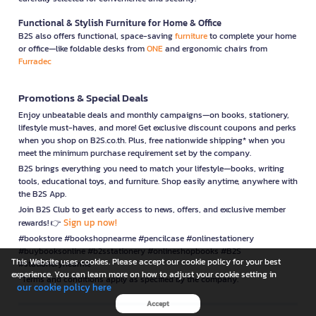
Functional & Stylish Furniture for Home & Office
B2S also offers functional, space-saving
furniture
to complete your home
or office—like foldable desks from
ONE
and ergonomic chairs from
Furradec
Promotions & Special Deals
Enjoy unbeatable deals and monthly campaigns—on books, stationery,
lifestyle must-haves, and more! Get exclusive discount coupons and perks
when you shop on B2S.co.th. Plus, free nationwide shipping* when you
meet the minimum purchase requirement set by the company.
B2S brings everything you need to match your lifestyle—books, writing
tools, educational toys, and furniture. Shop easily anytime, anywhere with
the B2S App.
Join B2S Club to get early access to news, offers, and exclusive member
Sign up now!
rewards! 👉
#bookstore #bookshopnearme #pencilcase #onlinestationery
#buybooksonline #b2sstationery #onlineshopbooks #B2S
This Website uses cookies. Please accept our cookie policy for your best
#stationerynearme
experience. You can learn more on how to adjust your cookie setting in
*Terms and conditions apply as specified by the company.
our cookie policy here
Accept