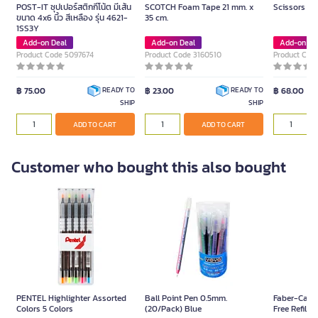
POST-IT ซุปเปอร์สติกกี้โน้ต มีเส้น
SCOTCH Foam Tape 21 mm. x
Scissors 7 
ขนาด 4x6 นิ้ว สีเหลือง รุ่น 4621-
35 cm.
1SS3Y
Add-on Deal
Add-on Deal
Add-on De
Product Code 5097674
Product Code 3160510
Product Cod
฿ 75.00
฿ 23.00
฿ 68.00
READY TO
READY TO
SHIP
SHIP
ADD TO CART
ADD TO CART
Customer who bought this also bought
PENTEL Highlighter Assorted
Ball Point Pen 0.5mm.
Faber-Caste
Colors 5 Colors
(20/Pack) Blue
Free Refill 