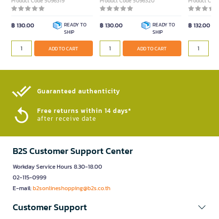
Product Code 5096319
Product Code 5096320
Product Cod
฿ 130.00
READY TO
฿ 130.00
READY TO
฿ 132.00
SHIP
SHIP
ADD TO CART
ADD TO CART
Guaranteed authenticity​
Free returns within 14 days*
after receive date
B2S Customer Support Center
Workday Service Hours 8.30-18.00
02-115-0999
E-mail:
b2sonlineshopping@b2s.co.th
Customer Support