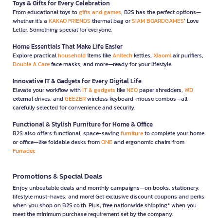
Toys & Gifts for Every Celebration
From educational toys to
gifts and games
, B2S has the perfect options—
whether it’s a
KAKAO FRIENDS
thermal bag or
SIAM BOARDGAMES
’ Love
Letter. Something special for everyone.
Home Essentials That Make Life Easier
Explore practical
household
items like
Anitech
kettles,
Xiaomi
air purifiers,
Double A Care
face masks, and more—ready for your lifestyle.
Innovative IT & Gadgets for Every Digital Life
Elevate your workflow with
IT & gadgets
like
NEO
paper shredders,
WD
external drives, and
GEEZER
wireless keyboard-mouse combos—all
carefully selected for convenience and security.
Functional & Stylish Furniture for Home & Office
B2S also offers functional, space-saving
furniture
to complete your home
or office—like foldable desks from
ONE
and ergonomic chairs from
Furradec
Promotions & Special Deals
Enjoy unbeatable deals and monthly campaigns—on books, stationery,
lifestyle must-haves, and more! Get exclusive discount coupons and perks
when you shop on B2S.co.th. Plus, free nationwide shipping* when you
meet the minimum purchase requirement set by the company.