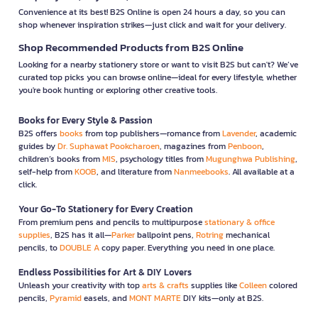
Convenience at its best! B2S Online is open 24 hours a day, so you can
shop whenever inspiration strikes—just click and wait for your delivery.
Shop Recommended Products from B2S Online
Looking for a nearby stationery store or want to visit B2S but can't? We’ve
curated top picks you can browse online—ideal for every lifestyle, whether
you're book hunting or exploring other creative tools.
Books for Every Style & Passion
B2S offers
books
from top publishers—romance from
Lavender
, academic
guides by
Dr. Suphawat Pookcharoen
, magazines from
Penboon
,
children’s books from
MIS
, psychology titles from
Mugunghwa Publishing
,
self-help from
KOOB
, and literature from
Nanmeebooks
. All available at a
click.
Your Go-To Stationery for Every Creation
From premium pens and pencils to multipurpose
stationary & office
supplies
, B2S has it all—
Parker
ballpoint pens,
Rotring
mechanical
pencils, to
DOUBLE A
copy paper. Everything you need in one place.
Endless Possibilities for Art & DIY Lovers
Unleash your creativity with top
arts & crafts
supplies like
Colleen
colored
pencils,
Pyramid
easels, and
MONT MARTE
DIY kits—only at B2S.