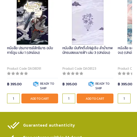
หนังสือ ปรมาจารย์ลัทธิมาร ฉบับ
หนังสือ บันทึกติ้งไห่ฝูเซิง ลำนำเทพ
หนังสือ แดช 
การ์ตูน เล่ม 1 (ปกอ่อน)
นักรบสยบมารฟ้า เล่ม 3 (ปกอ่อน)
จบ) (ปกอ่อน
Product Code DA08091
Product Code DA08123
Product Cod
฿ 395.00
READY TO
฿ 395.00
READY TO
฿ 395.00
SHIP
SHIP
ADD TO CART
ADD TO CART
Guaranteed authenticity​