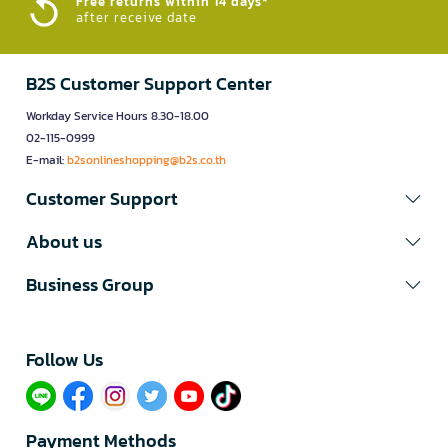
Free returns within 14 days*
after receive date
B2S Customer Support Center
Workday Service Hours 8.30-18.00
02-115-0999
E-mail:
b2sonlineshopping@b2s.co.th
Customer Support
About us
Business Group
Follow Us​
Payment Methods