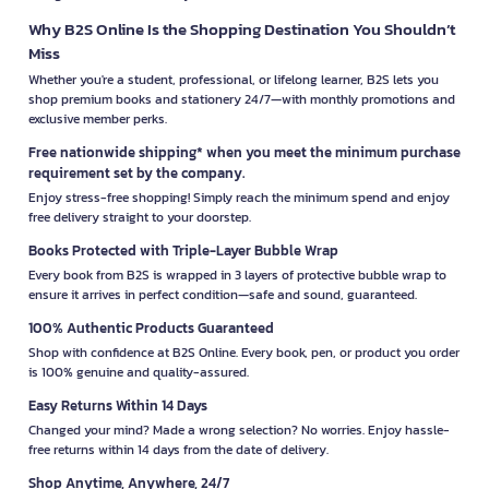
Why B2S Online Is the Shopping Destination You Shouldn’t
Miss
Whether you're a student, professional, or lifelong learner, B2S lets you
shop premium books and stationery 24/7—with monthly promotions and
exclusive member perks.
Free nationwide shipping* when you meet the minimum purchase
requirement set by the company.
Enjoy stress-free shopping! Simply reach the minimum spend and enjoy
free delivery straight to your doorstep.
Books Protected with Triple-Layer Bubble Wrap
Every book from B2S is wrapped in 3 layers of protective bubble wrap to
ensure it arrives in perfect condition—safe and sound, guaranteed.
100% Authentic Products Guaranteed
Shop with confidence at B2S Online. Every book, pen, or product you order
is 100% genuine and quality-assured.
Easy Returns Within 14 Days
Changed your mind? Made a wrong selection? No worries. Enjoy hassle-
free returns within 14 days from the date of delivery.
Shop Anytime, Anywhere, 24/7