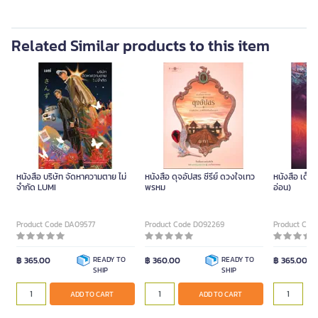
Related Similar products to this item
หนังสือ บริษัท จัดหาความตาย ไม่
หนังสือ ดุจอัปสร ซีรีย์ ดวงใจเทว
หนังสือ เด็
จำกัด LUMI
พรหม
อ่อน)
Product Code DA09577
Product Code D092269
Product Cod
฿ 365.00
READY TO
฿ 360.00
READY TO
฿ 365.00
SHIP
SHIP
ADD TO CART
ADD TO CART