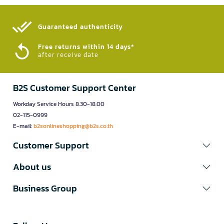
Guaranteed authenticity​
Free returns within 14 days*
after receive date
B2S Customer Support Center
Workday Service Hours 8.30-18.00
02-115-0999
E-mail:
b2sonlineshopping@b2s.co.th
Customer Support
About us
Business Group