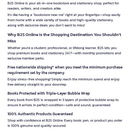
B2S Online is your all-in-one bookstore and stationery shop, perfect for
readers, writers, and creators alike.
It’s like having a "bookstore near me" right at your fingertips—shop easily
from home with a wide variety of books and high-quality stationery,
along with exclusive deals you don’t want to miss!
Why B2S Online Is the Shopping Destination You Shouldn’t
Miss
Whether you're a student, professional, or lifelong learner, B2S lets you
shop premium books and stationery 24/7—with monthly promotions and
exclusive member perks.
Free nationwide shipping* when you meet the minimum purchase
requirement set by the company.
Enjoy stress-free shopping! Simply reach the minimum spend and enjoy
free delivery straight to your doorstep.
Books Protected with Triple-Layer Bubble Wrap
Every book from B2S is wrapped in 3 layers of protective bubble wrap to
ensure it arrives in perfect condition—safe and sound, guaranteed.
100% Authentic Products Guaranteed
Shop with confidence at B2S Online. Every book, pen, or product you order
is 100% genuine and quality-assured.