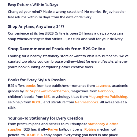
Easy Returns Within 14 Days
Changed your mind? Made a wrong selection? No worries. Enjoy hassle-
free returns within 14 days from the date of delivery.
Shop Anytime, Anywhere, 24/7
Convenience at its best! B2S Online is open 24 hours a day, so you can
shop whenever inspiration strikes—just click and wait for your delivery.
Shop Recommended Products from B2S Online
Looking for a nearby stationery store or want to visit B2S but can't? We’ve
curated top picks you can browse online—ideal for every lifestyle, whether
you're book hunting or exploring other creative tools.
Books for Every Style & Passion
B2S offers
books
from top publishers—romance from
Lavender
, academic
guides by
Dr. Suphawat Pookcharoen
, magazines from
Penboon
,
children’s books from
MIS
, psychology titles from
Mugunghwa Publishing
,
self-help from
KOOB
, and literature from
Nanmeebooks
. All available at a
click.
Your Go-To Stationery for Every Creation
From premium pens and pencils to multipurpose
stationary & office
supplies
, B2S has it all—
Parker
ballpoint pens,
Rotring
mechanical
pencils, to
DOUBLE A
copy paper. Everything you need in one place.