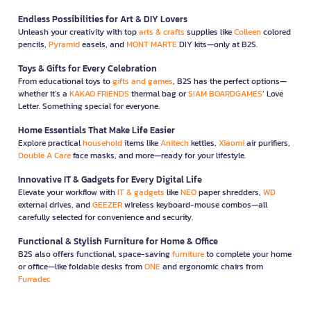
Endless Possibilities for Art & DIY Lovers
Unleash your creativity with top
arts & crafts
supplies like
Colleen
colored
pencils,
Pyramid
easels, and
MONT MARTE
DIY kits—only at B2S.
Toys & Gifts for Every Celebration
From educational toys to
gifts and games
, B2S has the perfect options—
whether it’s a
KAKAO FRIENDS
thermal bag or
SIAM BOARDGAMES
’ Love
Letter. Something special for everyone.
Home Essentials That Make Life Easier
Explore practical
household
items like
Anitech
kettles,
Xiaomi
air purifiers,
Double A Care
face masks, and more—ready for your lifestyle.
Innovative IT & Gadgets for Every Digital Life
Elevate your workflow with
IT & gadgets
like
NEO
paper shredders,
WD
external drives, and
GEEZER
wireless keyboard-mouse combos—all
carefully selected for convenience and security.
Functional & Stylish Furniture for Home & Office
B2S also offers functional, space-saving
furniture
to complete your home
or office—like foldable desks from
ONE
and ergonomic chairs from
Furradec