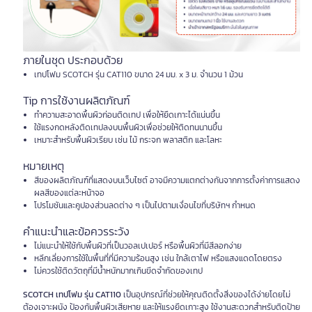
ภายในชุด ประกอบด้วย
เทปโฟม SCOTCH รุ่น CAT110 ขนาด 24 มม. x 3 ม. จำนวน 1 ม้วน
Tip การใช้งานผลิตภัณฑ์
ทำความสะอาดพื้นผิวก่อนติดเทป เพื่อให้ยึดเกาะได้แน่นขึ้น
ใช้แรงกดหลังติดเทปลงบนพื้นผิวเพื่อช่วยให้ติดทนนานขึ้น
เหมาะสำหรับพื้นผิวเรียบ เช่น ไม้ กระจก พลาสติก และโลหะ
หมายเหตุ
สีของผลิตภัณฑ์ที่แสดงบนเว็บไซต์ อาจมีความแตกต่างกันจากการตั้งค่าการแสดง
ผลสีของแต่ละหน้าจอ
โปรโมชันและคูปองส่วนลดต่าง ๆ เป็นไปตามเงื่อนไขที่บริษัทฯ กำหนด
คำแนะนำและข้อควรระวัง
ไม่แนะนำให้ใช้กับพื้นผิวที่เป็นวอลเปเปอร์ หรือพื้นผิวที่มีสีลอกง่าย
หลีกเลี่ยงการใช้ในพื้นที่ที่มีความร้อนสูง เช่น ใกล้เตาไฟ หรือแสงแดดโดยตรง
ไม่ควรใช้ติดวัตถุที่มีน้ำหนักมากเกินขีดจำกัดของเทป
SCOTCH เทปโฟม รุ่น CAT110
เป็นอุปกรณ์ที่ช่วยให้คุณติดตั้งสิ่งของได้ง่ายโดยไม่
ต้องเจาะผนัง ป้องกันพื้นผิวเสียหาย และให้แรงยึดเกาะสูง ใช้งานสะดวกสำหรับติดป้าย