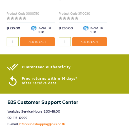
นิ้ว
Product Code 3000750
Product Code 3110030
฿ 225.00
READY TO
฿ 230.00
READY TO
SHIP
SHIP
ADD TO CART
ADD TO CART
Guaranteed authenticity​
Free returns within 14 days*
after receive date
B2S Customer Support Center
Workday Service Hours 8.30-18.00
02-115-0999
E-mail:
b2sonlineshopping@b2s.co.th