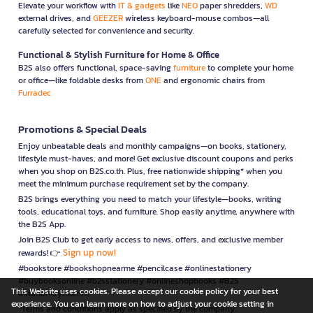
Elevate your workflow with
IT & gadgets
like
NEO
paper shredders,
WD
external drives, and
GEEZER
wireless keyboard-mouse combos—all
carefully selected for convenience and security.
Functional & Stylish Furniture for Home & Office
B2S also offers functional, space-saving
furniture
to complete your home
or office—like foldable desks from
ONE
and ergonomic chairs from
Furradec
Promotions & Special Deals
Enjoy unbeatable deals and monthly campaigns—on books, stationery,
lifestyle must-haves, and more! Get exclusive discount coupons and perks
when you shop on B2S.co.th. Plus, free nationwide shipping* when you
meet the minimum purchase requirement set by the company.
B2S brings everything you need to match your lifestyle—books, writing
tools, educational toys, and furniture. Shop easily anytime, anywhere with
the B2S App.
Join B2S Club to get early access to news, offers, and exclusive member
Sign up now!
rewards! 👉
#bookstore #bookshopnearme #pencilcase #onlinestationery
#buybooksonline #b2sstationery #onlineshopbooks #B2S
This Website uses cookies. Please accept our cookie policy for your best
#stationerynearme
experience. You can learn more on how to adjust your cookie setting in
*Terms and conditions apply as specified by the company.