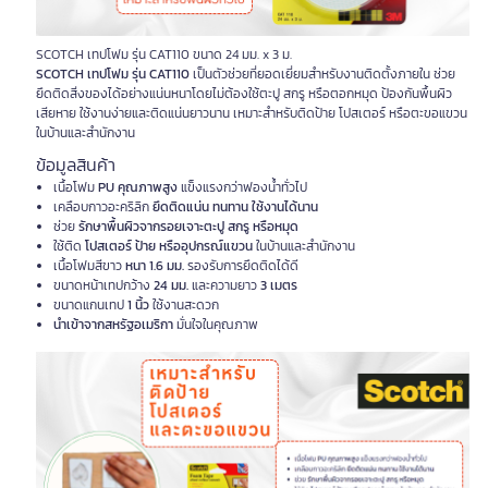
SCOTCH เทปโฟม รุ่น CAT110 ขนาด 24 มม. x 3 ม.
SCOTCH เทปโฟม รุ่น CAT110
เป็นตัวช่วยที่ยอดเยี่ยมสำหรับงานติดตั้งภายใน ช่วย
ยึดติดสิ่งของได้อย่างแน่นหนาโดยไม่ต้องใช้ตะปู สกรู หรือตอกหมุด ป้องกันพื้นผิว
เสียหาย ใช้งานง่ายและติดแน่นยาวนาน เหมาะสำหรับติดป้าย โปสเตอร์ หรือตะขอแขวน
ในบ้านและสำนักงาน
ข้อมูลสินค้า
เนื้อโฟม
PU คุณภาพสูง
แข็งแรงกว่าฟองน้ำทั่วไป
เคลือบกาวอะคริลิก
ยึดติดแน่น ทนทาน ใช้งานได้นาน
ช่วย
รักษาพื้นผิวจากรอยเจาะตะปู สกรู หรือหมุด
ใช้ติด
โปสเตอร์ ป้าย หรืออุปกรณ์แขวน
ในบ้านและสำนักงาน
เนื้อโฟมสีขาว
หนา 1.6 มม.
รองรับการยึดติดได้ดี
ขนาดหน้าเทปกว้าง
24 มม.
และความยาว
3 เมตร
ขนาดแกนเทป
1 นิ้ว
ใช้งานสะดวก
นำเข้าจากสหรัฐอเมริกา
มั่นใจในคุณภาพ