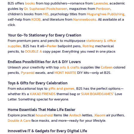
B2S offers
books
from top publishers—romance from
Lavender
, academic
guides by
Dr. Suphawat Pookcharoen
, magazines from
Penboon
,
children’s books from
MIS
, psychology titles from
Mugunghwa Publishing
,
self-help from
KOOB
, and literature from
Nanmeebooks
. All available at a
click.
Your Go-To Stationery for Every Creation
From premium pens and pencils to multipurpose
stationary & office
supplies
, B2S has it all—
Parker
ballpoint pens,
Rotring
mechanical
pencils, to
DOUBLE A
copy paper. Everything you need in one place.
Endless Possibilities for Art & DIY Lovers
Unleash your creativity with top
arts & crafts
supplies like
Colleen
colored
pencils,
Pyramid
easels, and
MONT MARTE
DIY kits—only at B2S.
Toys & Gifts for Every Celebration
From educational toys to
gifts and games
, B2S has the perfect options—
whether it’s a
KAKAO FRIENDS
thermal bag or
SIAM BOARDGAMES
’ Love
Letter. Something special for everyone.
Home Essentials That Make Life Easier
Explore practical
household
items like
Anitech
kettles,
Xiaomi
air purifiers,
Double A Care
face masks, and more—ready for your lifestyle.
Innovative IT & Gadgets for Every Digital Life