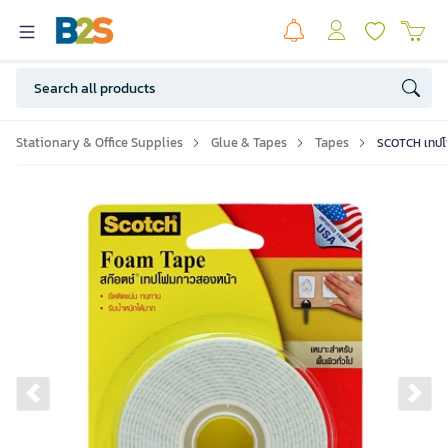
Stationary & Office Supplies
Glue & Tapes
Tapes
SCOTCH เทปโฟม
Previous slide
Ne