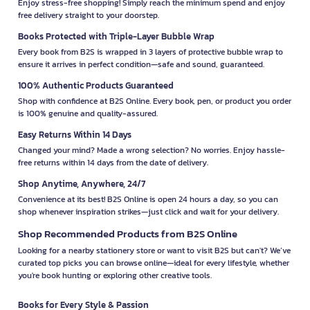
Enjoy stress-free shopping! Simply reach the minimum spend and enjoy
free delivery straight to your doorstep.
Books Protected with Triple-Layer Bubble Wrap
Every book from B2S is wrapped in 3 layers of protective bubble wrap to
ensure it arrives in perfect condition—safe and sound, guaranteed.
100% Authentic Products Guaranteed
Shop with confidence at B2S Online. Every book, pen, or product you order
is 100% genuine and quality-assured.
Easy Returns Within 14 Days
Changed your mind? Made a wrong selection? No worries. Enjoy hassle-
free returns within 14 days from the date of delivery.
Shop Anytime, Anywhere, 24/7
Convenience at its best! B2S Online is open 24 hours a day, so you can
shop whenever inspiration strikes—just click and wait for your delivery.
Shop Recommended Products from B2S Online
Looking for a nearby stationery store or want to visit B2S but can't? We’ve
curated top picks you can browse online—ideal for every lifestyle, whether
you're book hunting or exploring other creative tools.
Books for Every Style & Passion