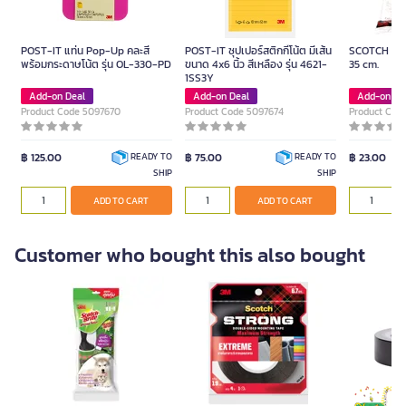
POST-IT แท่น Pop-Up คละสี
POST-IT ซุปเปอร์สติกกี้โน้ต มีเส้น
SCOTCH Foa
พร้อมกระดาษโน้ต รุ่น OL-330-PD
ขนาด 4x6 นิ้ว สีเหลือง รุ่น 4621-
35 cm.
1SS3Y
Add-on Deal
Add-on Deal
Add-on De
Product Code 5097670
Product Code 5097674
Product Cod
฿ 125.00
฿ 75.00
฿ 23.00
READY TO
READY TO
SHIP
SHIP
ADD TO CART
ADD TO CART
Customer who bought this also bought
ONE