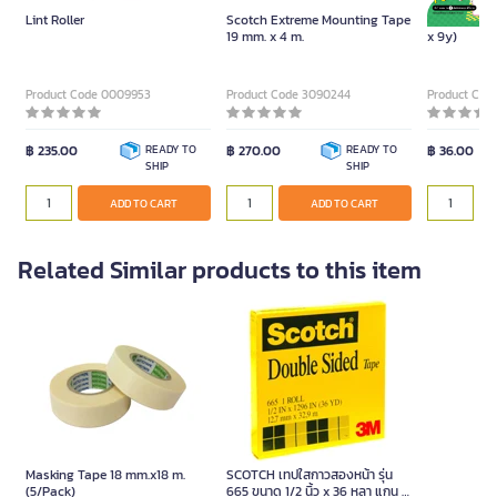
Lint Roller
Scotch Extreme Mounting Tape
ONE Cloth Tape Black (24mm.
19 mm. x 4 m.
x 9y)
Black
Product Code 0009953
Product Code 3090244
Product Cod
฿ 235.00
READY TO
฿ 270.00
READY TO
฿ 36.00
SHIP
SHIP
ADD TO
ADD TO CART
ADD TO CART
Related Similar products to this item
Masking Tape 18 mm.x18 m.
SCOTCH เทปใสกาวสองหน้า รุ่น
(5/Pack)
665 ขนาด 1/2 นิ้ว x 36 หลา แกน 3