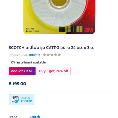
SCOTCH เทปโฟม รุ่น CAT110 ขนาด 24 มม. x 3 ม.
Product Code
3000112
0% installment available
Add-on Deal :
Buy 3 get, 20% off
฿ 199.00
READY
TO SHIP
Scotch
Brand