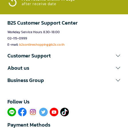
after receive date
B2S Customer Support Center
Workday Service Hours 8.30-18.00
02-115-0999
E-mail:
b2sonlineshopping@b2s.co.th
Customer Support
About us
Business Group
Follow Us​
Payment Methods