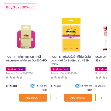
Buy 3 get, 20% off
POST-IT แท่น Pop-Up คละสี
POST-IT ซุปเปอร์สติกกี้โน้ต มีเส้น
SCOTCH Foa
พร้อมกระดาษโน้ต รุ่น OL-330-PD
ขนาด 4x6 นิ้ว สีเหลือง รุ่น 4621-
35 cm.
1SS3Y
Add-on Deal
Add-on Deal
Add-on De
Product Code 5097670
Product Code 5097674
Product Cod
฿ 125.00
฿ 75.00
฿ 23.00
READY TO
READY TO
SHIP
SHIP
ADD TO CART
ADD TO CART