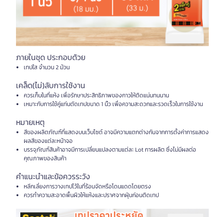
ภายในชุด ประกอบด้วย
เทปใส จำนวน 2 ม้วน
เคล็ด(ไม่)ลับการใช้งาน
ควรเก็บในที่แห้ง เพื่อรักษาประสิทธิภาพของกาวให้ติดแน่นทนนาน
เหมาะกับการใช้คู่แท่นตัดเทปขนาด 1 นิ้ว เพื่อความสะดวกและรวดเร็วในการใช้งาน
หมายเหตุ
สีของผลิตภัณฑ์ที่แสดงบนเว็บไซต์ อาจมีความแตกต่างกันจากการตั้งค่าการแสดง
ผลสีของแต่ละหน้าจอ
บรรจุภัณฑ์สินค้าอาจมีการเปลี่ยนแปลงตามแต่ละ Lot การผลิต ซึ่งไม่มีผลต่อ
คุณภาพของสินค้า
คำแนะนำและข้อควรระวัง
หลีกเลี่ยงการวางเทปไว้ในที่ร้อนจัดหรือโดนแดดโดยตรง
ควรทำความสะอาดพื้นผิวให้แห้งและปราศจากฝุ่นก่อนติดเทป