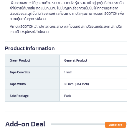
เพิ่มความสะดวกให้ทุกงานด้วย SCOTCH เทปใส รุ่น 500 แพ็คคู่สุดคุ้มที่ช่วยประหยัด
ค่าใช้จ่ายได้มากขึ้น ติดแน่นทนนาน ไม่มีปัญหาเรื่องกาวเยิ้มซึม ให้ทุกงานดูสะอาด
เรียบร้อยและดูดีขึ้นทันที อย่ารอช้า สก๊อตเทป เทปใสคุณภาพ แบรนด์ SCOTCH เพื่อ
ความคุ้มค่าในทุกการใช้งาน!
#เทปใสSCOTCH #เทปกาวติดกระดาษ #สก๊อตเทป #เทปใสอเนกประสงค์ #เทปใส
แกน1นิ้ว #อุปกรณ์สำนักงาน
Product Information
Green Product
General Product
Tape Core Size
1 inch
Tape Width
18 mm. (3/4 inch)
Sale Package
Pack
Add-on Deal
Add More