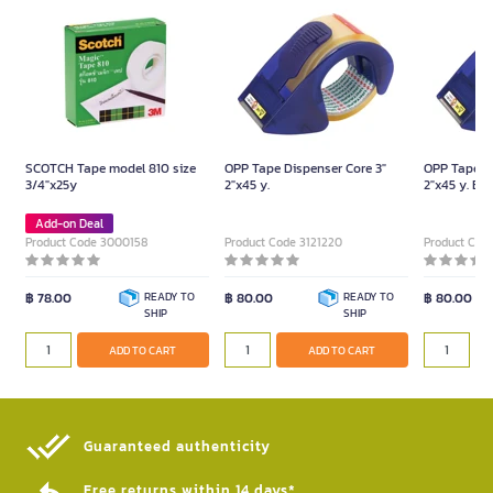
SCOTCH Tape model 810 size
OPP Tape Dispenser Core 3"
OPP Tape Di
3/4"x25y
2"x45 y.
2"x45 y. Br
Add-on Deal
Product Code 3000158
Product Code 3121220
Product Cod
฿ 78.00
READY TO
฿ 80.00
READY TO
฿ 80.00
SHIP
SHIP
ADD TO CART
ADD TO CART
Guaranteed authenticity​
Free returns within 14 days*