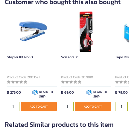
Customer who bought this also bought
Stapler Kit No.10
Scissors 7"
Tape Dispen
Product Code 2003521
Product Code 2071810
Product Code
฿ 275.00
READY TO
฿ 69.00
READY TO
฿ 79.00
SHIP
SHIP
ADD TO CART
ADD TO CART
Related Similar products to this item