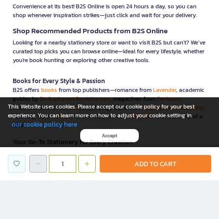
Convenience at its best! B2S Online is open 24 hours a day, so you can
shop whenever inspiration strikes—just click and wait for your delivery.
Shop Recommended Products from B2S Online
Looking for a nearby stationery store or want to visit B2S but can't? We’ve
curated top picks you can browse online—ideal for every lifestyle, whether
you're book hunting or exploring other creative tools.
Books for Every Style & Passion
B2S offers
books
from top publishers—romance from
Lavender
, academic
guides by
Dr. Suphawat Pookcharoen
, magazines from
Penboon
,
This Website uses cookies. Please accept our cookie policy for your best
children’s books from
MIS
, psychology titles from
Mugunghwa Publishing
,
experience. You can learn more on how to adjust your cookie setting in
self-help from
KOOB
, and literature from
Nanmeebooks
. All available at a
our cookie policy here
click.
Accept
Your Go-To Stationery for Every Creation
From premium pens and pencils to multipurpose
stationary & office
supplies
, B2S has it all—
Parker
ballpoint pens,
Rotring
mechanical
ADD TO CART
pencils, to
DOUBLE A
copy paper. Everything you need in one place.
Endless Possibilities for Art & DIY Lovers
Unleash your creativity with top
arts & crafts
supplies like
Colleen
colored
pencils,
Pyramid
easels, and
MONT MARTE
DIY kits—only at B2S.