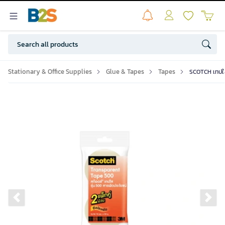
Stationary & Office Supplies
Glue & Tapes
Tapes
SCOTCH เทปใส 
Previous slide
Ne