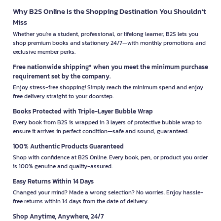
Why B2S Online Is the Shopping Destination You Shouldn’t
Miss
Whether you're a student, professional, or lifelong learner, B2S lets you
shop premium books and stationery 24/7—with monthly promotions and
exclusive member perks.
Free nationwide shipping* when you meet the minimum purchase
requirement set by the company.
Enjoy stress-free shopping! Simply reach the minimum spend and enjoy
free delivery straight to your doorstep.
Books Protected with Triple-Layer Bubble Wrap
Every book from B2S is wrapped in 3 layers of protective bubble wrap to
ensure it arrives in perfect condition—safe and sound, guaranteed.
100% Authentic Products Guaranteed
Shop with confidence at B2S Online. Every book, pen, or product you order
is 100% genuine and quality-assured.
Easy Returns Within 14 Days
Changed your mind? Made a wrong selection? No worries. Enjoy hassle-
free returns within 14 days from the date of delivery.
Shop Anytime, Anywhere, 24/7