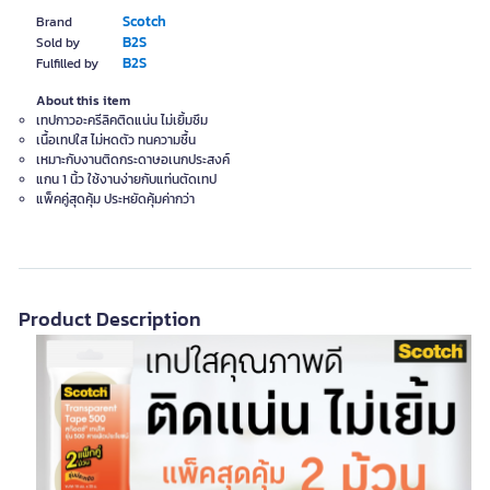
Scotch
Brand
B2S
Sold by
B2S
Fulfilled by
About this item
เทปกาวอะครีลิคติดแน่น ไม่เยิ้มซึม
เนื้อเทปใส ไม่หดตัว ทนความชื้น
เหมาะกับงานติดกระดาษอเนกประสงค์
แกน 1 นิ้ว ใช้งานง่ายกับแท่นตัดเทป
แพ็คคู่สุดคุ้ม ประหยัดคุ้มค่ากว่า
Product Description