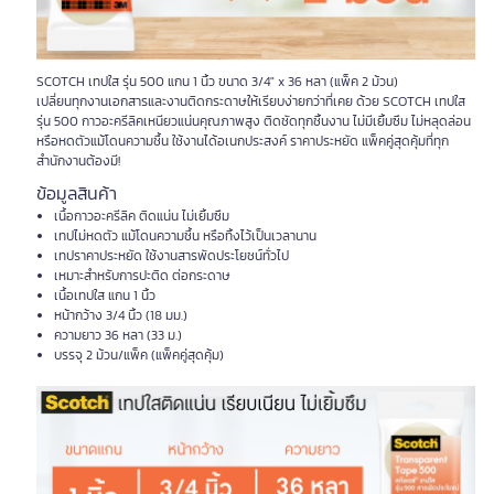
SCOTCH เทปใส รุ่น 500 แกน 1 นิ้ว ขนาด 3/4" x 36 หลา (แพ็ค 2 ม้วน)
เปลี่ยนทุกงานเอกสารและงานติดกระดาษให้เรียบง่ายกว่าที่เคย ด้วย SCOTCH เทปใส
รุ่น 500 กาวอะครีลิคเหนียวแน่นคุณภาพสูง ติดชัดทุกชิ้นงาน ไม่มีเยิ้มซึม ไม่หลุดล่อน
หรือหดตัวแม้โดนความชื้น ใช้งานได้อเนกประสงค์ ราคาประหยัด แพ็คคู่สุดคุ้มที่ทุก
สำนักงานต้องมี!
ข้อมูลสินค้า
เนื้อกาวอะครีลิค ติดแน่น ไม่เยิ้มซึม
เทปไม่หดตัว แม้โดนความชื้น หรือทิ้งไว้เป็นเวลานาน
เทปราคาประหยัด ใช้งานสารพัดประโยชน์ทั่วไป
เหมาะสำหรับการปะติด ต่อกระดาษ
เนื้อเทปใส แกน 1 นิ้ว
หน้ากว้าง 3/4 นิ้ว (18 มม.)
ความยาว 36 หลา (33 ม.)
บรรจุ 2 ม้วน/แพ็ค (แพ็คคู่สุดคุ้ม)