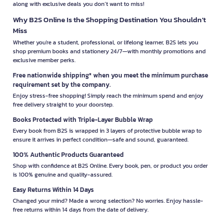
along with exclusive deals you don’t want to miss!
Why B2S Online Is the Shopping Destination You Shouldn’t
Miss
Whether you're a student, professional, or lifelong learner, B2S lets you
shop premium books and stationery 24/7—with monthly promotions and
exclusive member perks.
Free nationwide shipping* when you meet the minimum purchase
requirement set by the company.
Enjoy stress-free shopping! Simply reach the minimum spend and enjoy
free delivery straight to your doorstep.
Books Protected with Triple-Layer Bubble Wrap
Every book from B2S is wrapped in 3 layers of protective bubble wrap to
ensure it arrives in perfect condition—safe and sound, guaranteed.
100% Authentic Products Guaranteed
Shop with confidence at B2S Online. Every book, pen, or product you order
is 100% genuine and quality-assured.
Easy Returns Within 14 Days
Changed your mind? Made a wrong selection? No worries. Enjoy hassle-
free returns within 14 days from the date of delivery.