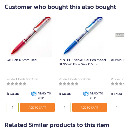
Customer who bought this also bought
Gel Pen 0.5mm. Red
PENTEL EnerGel Gel Pen Model
Aluminum R
BLN55-C Blue Size 0.5 mm
Product Code 1007308
Product Code 1007309
Product Cod
฿ 60.00
READY TO
฿ 60.00
READY TO
฿ 17.00
SHIP
SHIP
ADD TO CART
ADD TO CART
Related Similar products to this item