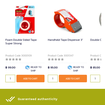
Foam Double Sided Tape
Handheld Tape Dispenser 3"
Double Coa
Super Strong
Product Code 3000109
Product Code 3001347
Product Cod
฿ 99.00
READY TO
฿ 95.00
READY TO
฿ 85.00
SHIP
SHIP
ADD TO CART
ADD TO CART
Guaranteed authenticity​