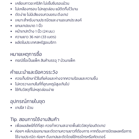
เคลือบกาวอะคริลิก ไม่เยิ้มซึมรอบม้วน
ไม่เหลืองกรอบ ไม่หลุดล่อน แม้ติดทิ้งไว้นาน
ตัดง่าย ไม่มีเสียงรบกวนขณะดึงเทป
เหมาะสำหรับงานประณีตและงานอเนกประสงค์
แกนเทปขนาด 1 นิ้ว
หน้าเทปกว้าง 1 นิ้ว (24 มม.)
ความยาว 36 หลา (33 เมตร)
ผลิตในประเทศสหรัฐอเมริกา
หมายเหตุการซื้อ
กรณีซื้อเป็นแพ็ค สินค้าบรรจุ 7 ม้วน/แพ็ค
คำแนะนำและข้อควรระวัง
ควรเก็บรักษาไว้ในที่แห้งและห่างจากความร้อนและความชื้น
ไม่ควรวางเทปในที่ที่อุณหภูมิสูงเกินไป
ใช้กับวัสดุที่ไม่หลุดล่อนง่าย
อุปกรณ์ภายในชุด
เทปใส 1 ม้วน
Tip. สอนการใช้งานสินค้า:
เพื่อผลลัพธ์ที่ดีที่สุด ควรทำความสะอาดพื้นผิววัสดุก่อนติดเทป
ค่อยๆ คลี่เทปออกมาและตัดตามความยาวที่ต้องการ หากต้องการปิดแผลหรือการ
ใช้งานประณีต ค่อยๆ ดึงเทปและตัดโดยใช้กรรไกรหรือคัตเตอร์