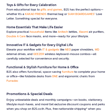
Toys & Gifts for Every Celebration
From educational toys to
gifts and games
, B2S has the perfect options—
whether it’s a
KAKAO FRIENDS
thermal bag or
SIAM BOARDGAMES
’ Love
Letter. Something special for everyone.
Home Essentials That Make Life Easier
Explore practical
household
items like
Anitech
kettles,
Xiaomi
air purifiers,
Double A Care
face masks, and more—ready for your lifestyle.
Innovative IT & Gadgets for Every Digital Life
Elevate your workflow with
IT & gadgets
like
NEO
paper shredders,
WD
external drives, and
GEEZER
wireless keyboard-mouse combos—all
carefully selected for convenience and security.
Functional & Stylish Furniture for Home & Office
B2S also offers functional, space-saving
furniture
to complete your home
or office—like foldable desks from
ONE
and ergonomic chairs from
Furradec
Promotions & Special Deals
Enjoy unbeatable deals and monthly campaigns—on books, stationery,
lifestyle must-haves, and more! Get exclusive discount coupons and perks
when you shop on B2S.co.th. Plus, free nationwide shipping* when you