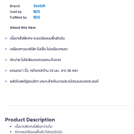
Scotch
Brand
B2S
Sold by
B2S
Fulfilled by
About this item
เนื้อเทปใสพิเศษ แนบเนียนบนพื้นผิวมัน
เคลือบกาวอะคริลิก ไม่เยิ้ม ไม่เหลืองกรอบ
ตัดง่าย ไม่มีเสียงรบกวนขณะดึงเทป
แกนเทป 1 นิ้ว, หน้าเทปกว้าง 24 มม., ยาว 36 หลา
ผลิตในสหรัฐอเมริกา เหมาะสำหรับงานประณีตและอเนกประสงค์
Product Description
เนื้อเทปพิเศษใสยิ่งกว่าเดิม
ติดกลมกลืนบนพื้นผิววัสดุชนิดมัน