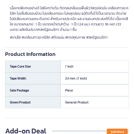
เนื้อเทปพิเศษอย่างดี ใสยิ่งกว่าเดิม ติดกลมกลืนบนพื้นผิววัสดุชนิดมัน เคลือบกาวอะค
ริลิก ไม่เยิ้มซึมรอบม้วน ไม่เหลืองกรอบ ไม่หลุดล่อน แม้ติดทิ้งไว้เป็นเวลานาน ตัดง่าย
ไม่มีเสียงรบกวนขณะดึงเทป สำหรับงานประณีต และงานอเนกประสงค์ทั่วไป เนื้อเทปสี
ใส ขนาดแกนเทป : 1 นิ้ว ขนาดหน้าเทปกว้าง : 1 นิ้ว (24 มม.) ความยาว 36 หลา (33
เมตร) ผลิตในประเทศสหรัฐอเมริกา จำนวน 1 ชิ้น
#เทปใส #เคลือบกาวอะคริลิก #ติดแน่น #เทปคุณภาพ #สหรัฐอเมริกา
Product Information
Tape Core Size
1 inch
Tape Width
24 mm. (1 inch)
Sale Package
Piece
Green Product
General Product
Add-on Deal
Add More