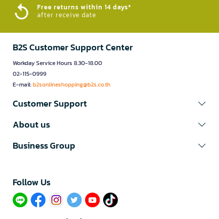
Free returns within 14 days*
after receive date
B2S Customer Support Center
Workday Service Hours 8.30-18.00
02-115-0999
E-mail:
b2sonlineshopping@b2s.co.th
Customer Support
About us
Business Group
Follow Us​