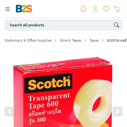
Stationary & Office Supplies
Glue & Tapes
Tapes
SCOTCH เทปใส แ
Previous slide
Ne