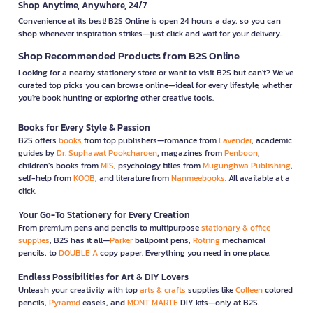
Shop Anytime, Anywhere, 24/7
Convenience at its best! B2S Online is open 24 hours a day, so you can
shop whenever inspiration strikes—just click and wait for your delivery.
Shop Recommended Products from B2S Online
Looking for a nearby stationery store or want to visit B2S but can't? We’ve
curated top picks you can browse online—ideal for every lifestyle, whether
you're book hunting or exploring other creative tools.
Books for Every Style & Passion
B2S offers
books
from top publishers—romance from
Lavender
, academic
guides by
Dr. Suphawat Pookcharoen
, magazines from
Penboon
,
children’s books from
MIS
, psychology titles from
Mugunghwa Publishing
,
self-help from
KOOB
, and literature from
Nanmeebooks
. All available at a
click.
Your Go-To Stationery for Every Creation
From premium pens and pencils to multipurpose
stationary & office
supplies
, B2S has it all—
Parker
ballpoint pens,
Rotring
mechanical
pencils, to
DOUBLE A
copy paper. Everything you need in one place.
Endless Possibilities for Art & DIY Lovers
Unleash your creativity with top
arts & crafts
supplies like
Colleen
colored
pencils,
Pyramid
easels, and
MONT MARTE
DIY kits—only at B2S.