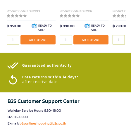
Extreme Ultimate Werewolf
Exploding Kittens Burglar
Extreme (TH)
Edition (TH)
Product Code K092990
Product Code K092992
Product Cod
฿ 950.00
READY TO
฿ 990.00
READY TO
฿ 790.00
SHIP
SHIP
ADD TO CART
ADD TO CART
Guaranteed authenticity​
Free returns within 14 days*
after receive date
B2S Customer Support Center
Workday Service Hours 8.30-18.00
02-115-0999
E-mail:
b2sonlineshopping@b2s.co.th