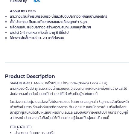
B2S
Fulfilled by
About this item
เกมวางแผนสำหรับครอบครัว นำแมวไปจับปลาทองให้กลับบ้านก่อนใคร
ตั้งโปรแกรมเดินแมวด้วยการทอยและเรียงลูกเต๋า 5 ลูก
ผลัดกันเล่น แย่งปลาทอง สร้างความสนุกแบบกลยุทธ์เบาๆ
เล่นได้ 2-4 คน เหมาะกับเด็กอายุ 6 ปีขึ้นไป
ใช้เวลาเล่นสั้นๆ แค่ 10-20 นาทีต่อรอบ
Product Description
SIAM BOARD GAMES บอร์ดเกม เหมียว Code (Nyaice Code - TH)
เกมเหมียว Code! ผู้เล่นจะต้องนำแมวของตัวเองเดินทางหลบหลีกสิ่งกีดขวาง และไป
จับปลาทองคำกลับบ้านมาเป็นตัวแรกให้ได้ เพื่อเป็นผู้ชนะในเกมนี้
ในแต่ละตาเล่นผู้เล่นจะต้องตั้งโปรแกรมแมว โดยการทอยลูกเต๋า 5 ลูก และจัดเรียงหน้า
เต๋าเพื่อเป็นการเรียงลำดับและทิศทางการเดินของแมว และเมื่อการเดินเสร็จสิ้นจึงจะ
เข้าสู่ตาผู้เล่นคนถัดไป ผู้เล่นจะผลัดกันเล่นและแย่งชิงปลาทองกันไปมา จนกระทั่งมีผู้ที่
สามารถนำปลาทองกลับถึงบ้านได้เป็นคนแรก ผู้นั้นจะเป็นผู้ชนะไปในเกมนี้
ข้อมูลสินค้า
ประเภทบอร์ดเกม: ครอบครัว