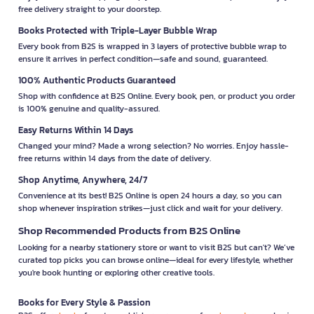
free delivery straight to your doorstep.
Books Protected with Triple-Layer Bubble Wrap
Every book from B2S is wrapped in 3 layers of protective bubble wrap to
ensure it arrives in perfect condition—safe and sound, guaranteed.
100% Authentic Products Guaranteed
Shop with confidence at B2S Online. Every book, pen, or product you order
is 100% genuine and quality-assured.
Easy Returns Within 14 Days
Changed your mind? Made a wrong selection? No worries. Enjoy hassle-
free returns within 14 days from the date of delivery.
Shop Anytime, Anywhere, 24/7
Convenience at its best! B2S Online is open 24 hours a day, so you can
shop whenever inspiration strikes—just click and wait for your delivery.
Shop Recommended Products from B2S Online
Looking for a nearby stationery store or want to visit B2S but can't? We’ve
curated top picks you can browse online—ideal for every lifestyle, whether
you're book hunting or exploring other creative tools.
Books for Every Style & Passion