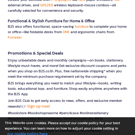
external drives, and
GEEZER
wireless keyboard-mouse combos—all
carefully selected for convenience and security.
Functional & Stylish Furniture for Home & Office
B2S also offers functional, space-saving
furniture
to complete your home
or office—like foldable desks from
ONE
and ergonomic chairs from
Furradec
Promotions & Special Deals
Enjoy unbeatable deals and monthly campaigns—on books, stationery,
lifestyle must-haves, and more! Get exclusive discount coupons and perks
when you shop on B2S.co.th. Plus, free nationwide shipping* when you
meet the minimum purchase requirement set by the company.
B2S brings everything you need to match your lifestyle—books, writing
tools, educational toys, and furniture. Shop easily anytime, anywhere with
the B2S App.
Join B2S Club to get early access to news, offers, and exclusive member
Sign up now!
rewards! 👉
#bookstore #bookshopnearme #pencilcase #onlinestationery
#buybooksonline #b2sstationery #onlineshopbooks #B2S
This Website uses cookies. Please accept our cookie policy for your best
#stationerynearme
experience. You can learn more on how to adjust your cookie setting in
*Terms and conditions apply as specified by the company.
our cookie policy here