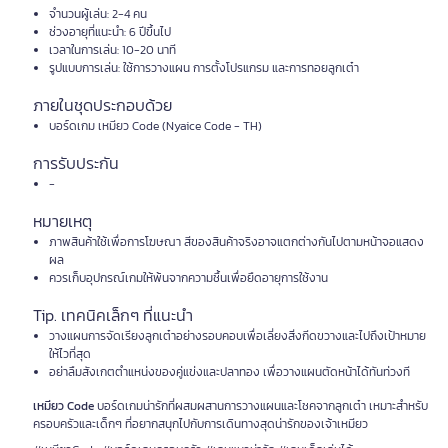
จำนวนผู้เล่น: 2-4 คน
ช่วงอายุที่แนะนำ: 6 ปีขึ้นไป
เวลาในการเล่น: 10-20 นาที
รูปแบบการเล่น: ใช้การวางแผน การตั้งโปรแกรม และการทอยลูกเต๋า
ภายในชุดประกอบด้วย
บอร์ดเกม เหมียว Code (Nyaice Code - TH)
การรับประกัน
-
หมายเหตุ
ภาพสินค้าใช้เพื่อการโฆษณา สีของสินค้าจริงอาจแตกต่างกันไปตามหน้าจอแสดง
ผล
ควรเก็บอุปกรณ์เกมให้พ้นจากความชื้นเพื่อยืดอายุการใช้งาน
Tip. เทคนิคเล็กๆ ที่แนะนำ
วางแผนการจัดเรียงลูกเต๋าอย่างรอบคอบเพื่อเลี่ยงสิ่งกีดขวางและไปถึงเป้าหมาย
ให้ไวที่สุด
อย่าลืมสังเกตตำแหน่งของคู่แข่งและปลาทอง เพื่อวางแผนตัดหน้าได้ทันท่วงที
เหมียว Code
บอร์ดเกมน่ารักที่ผสมผสานการวางแผนและโชคจากลูกเต๋า เหมาะสำหรับ
ครอบครัวและเด็กๆ ที่อยากสนุกไปกับการเดินทางสุดน่ารักของเจ้าเหมียว