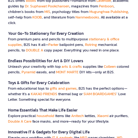
B2S offers
books
from top publishers—romance from
Lavender
, academic
guides by
Dr. Suphawat Pookcharoen
, magazines from
Penboon
,
children’s books from
MIS
, psychology titles from
Mugunghwa Publishing
,
self-help from
KOOB
, and literature from
Nanmeebooks
. All available at a
click.
Your Go-To Stationery for Every Creation
From premium pens and pencils to multipurpose
stationary & office
supplies
, B2S has it all—
Parker
ballpoint pens,
Rotring
mechanical
pencils, to
DOUBLE A
copy paper. Everything you need in one place.
Endless Possibilities for Art & DIY Lovers
Unleash your creativity with top
arts & crafts
supplies like
Colleen
colored
pencils,
Pyramid
easels, and
MONT MARTE
DIY kits—only at B2S.
Toys & Gifts for Every Celebration
From educational toys to
gifts and games
, B2S has the perfect options—
whether it’s a
KAKAO FRIENDS
thermal bag or
SIAM BOARDGAMES
’ Love
Letter. Something special for everyone.
Home Essentials That Make Life Easier
Explore practical
household
items like
Anitech
kettles,
Xiaomi
air purifiers,
Double A Care
face masks, and more—ready for your lifestyle.
Innovative IT & Gadgets for Every Digital Life
Elevate your workflow with
IT & gadgets
like
NEO
paper shredders,
WD