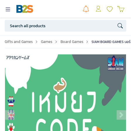
Gifts and Games
Games
Board Games
SIAM BOARD GAMES บอร์ดเ
Previous slide
Ne