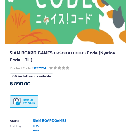
SIAM BOARD GAMES บอร์ดเกม เหมียว Code (Nyaice
Code - TH)
Product Code
K092994
0% installment available
฿ 890.00
READY
TO SHIP
SIAM BOARDGAMES
Brand
B2S
Sold by