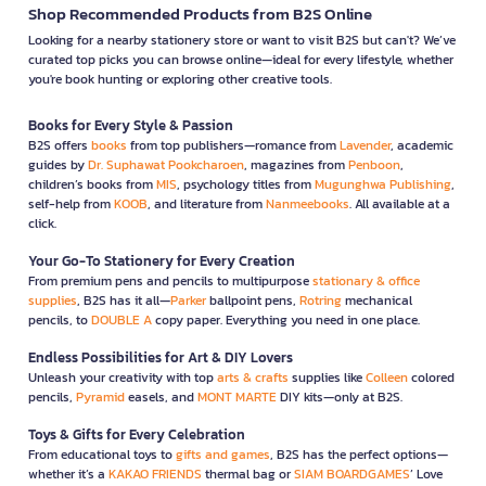
Shop Recommended Products from B2S Online
Looking for a nearby stationery store or want to visit B2S but can't? We’ve
curated top picks you can browse online—ideal for every lifestyle, whether
you're book hunting or exploring other creative tools.
Books for Every Style & Passion
B2S offers
books
from top publishers—romance from
Lavender
, academic
guides by
Dr. Suphawat Pookcharoen
, magazines from
Penboon
,
children’s books from
MIS
, psychology titles from
Mugunghwa Publishing
,
self-help from
KOOB
, and literature from
Nanmeebooks
. All available at a
click.
Your Go-To Stationery for Every Creation
From premium pens and pencils to multipurpose
stationary & office
supplies
, B2S has it all—
Parker
ballpoint pens,
Rotring
mechanical
pencils, to
DOUBLE A
copy paper. Everything you need in one place.
Endless Possibilities for Art & DIY Lovers
Unleash your creativity with top
arts & crafts
supplies like
Colleen
colored
pencils,
Pyramid
easels, and
MONT MARTE
DIY kits—only at B2S.
Toys & Gifts for Every Celebration
From educational toys to
gifts and games
, B2S has the perfect options—
whether it’s a
KAKAO FRIENDS
thermal bag or
SIAM BOARDGAMES
’ Love