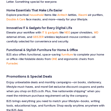
Letter. Something special for everyone.
Home Essentials That Make Life Easier
Explore practical
household
items like
Anitech
kettles,
Xiaomi
air purifiers,
Double A Care
face masks, and more—ready for your lifestyle.
Innovative IT & Gadgets for Every Digital Life
Elevate your workflow with
IT & gadgets
like
NEO
paper shredders,
WD
external drives, and
GEEZER
wireless keyboard-mouse combos—all
carefully selected for convenience and security.
Functional & Stylish Furniture for Home & Office
B2S also offers functional, space-saving
furniture
to complete your home
or office—like foldable desks from
ONE
and ergonomic chairs from
Furradec
Promotions & Special Deals
Enjoy unbeatable deals and monthly campaigns—on books, stationery,
lifestyle must-haves, and more! Get exclusive discount coupons and perks
when you shop on B2S.co.th. Plus, free nationwide shipping* when you
meet the minimum purchase requirement set by the company.
B2S brings everything you need to match your lifestyle—books, writing
tools, educational toys, and furniture. Shop easily anytime, anywhere with
the B2S App.