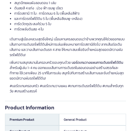
สมุดฉีกแผนผังลอนดอน 1 เล่ม
ดินสอสี 4 แท่ง : ม่วง ฟ้า ชมพู เขียว
การ์ดสถานี 11 ใบ : การ์ดถนน 6 ใบ (พื้นหลีงสีฟ้า)
และการ์ดรถไฟใต้ดิน 5 ใบ (พื้นหลีงสีชมพู-เหลือง)
การ์ดวัตถุประสงค์ร่วม 5 ใบ
การ์ดพลังดินสอ 4 ใบ
เดินทางสู่เมืองหลวงสุดยิ่งใหญ่ เมื่อมหานครลอนดอนว่าจ้างพวกคุณให้ช่วยออกแบบ
เส้นทางการเดินรถไฟใต้ดินใหม่การเล่นเพียงหงายการ์ดสถานีถัดไป ลากเส้นต่อเติม
เส้นทาง และวางเส้นทางเดินรถ 4 สาย ให้เหมาะสมเพื่อชิงตำแหน่งสุดยอดนักวางผัง
รถไฟใต้ดิน!
เพิ่มความสนุกสนานในครอบครัวของคุณด้วย
บอร์ดเกมวางแผนการเดินรถไฟใต้ดิน
สำหรับผู้เล่น 1-4 คน ออกแบบเส้นทางการเดินรถในลอนดอนอย่างสร้างสรรค์และ
ท้าทาย ใช้เวลาเพียง 25 นาทีในการเล่น สนุกไปกับการสร้างเส้นทางและชิงตำแหน่งสุด
ยอดนักวางผังรถไฟใต้ดิน!
#บอร์ดเกมครอบครัว #บอร์ดเกมวางแผน #เกมการเดินรถไฟใต้ดิน #เกมสำหรับทุก
วัย #เกมสร้างสรรค์
Product Information
Premium Product
General Product