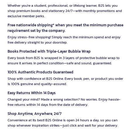
Whether you're a student, professional, or lifelong learner, B2S lets you
shop premium books and stationery 24/7—with monthly promotions and
exclusive member perks.
Free nationwide shipping* when you meet the minimum purchase
requirement set by the company.
Enjoy stress-free shopping! Simply reach the minimum spend and enjoy
free delivery straight to your doorstep.
Books Protected with Triple-Layer Bubble Wrap
Every book from B2S is wrapped in 3 layers of protective bubble wrap to
ensure it arrives in perfect condition—safe and sound, guaranteed.
100% Authentic Products Guaranteed
Shop with confidence at B2S Online. Every book, pen, or product you order
is 100% genuine and quality-assured.
Easy Returns Within 14 Days
Changed your mind? Made a wrong selection? No worries. Enjoy hassle-
free returns within 14 days from the date of delivery.
Shop Anytime, Anywhere, 24/7
Convenience at its best! B2S Online is open 24 hours a day, so you can
shop whenever inspiration strikes—just click and wait for your delivery.