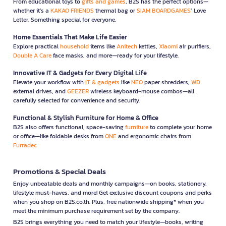
From educational toys to
gifts and games
, B2S has the perfect options—
whether it’s a
KAKAO FRIENDS
thermal bag or
SIAM BOARDGAMES
’ Love
Letter. Something special for everyone.
Home Essentials That Make Life Easier
Explore practical
household
items like
Anitech
kettles,
Xiaomi
air purifiers,
Double A Care
face masks, and more—ready for your lifestyle.
Innovative IT & Gadgets for Every Digital Life
Elevate your workflow with
IT & gadgets
like
NEO
paper shredders,
WD
external drives, and
GEEZER
wireless keyboard-mouse combos—all
carefully selected for convenience and security.
Functional & Stylish Furniture for Home & Office
B2S also offers functional, space-saving
furniture
to complete your home
or office—like foldable desks from
ONE
and ergonomic chairs from
Furradec
Promotions & Special Deals
Enjoy unbeatable deals and monthly campaigns—on books, stationery,
lifestyle must-haves, and more! Get exclusive discount coupons and perks
when you shop on B2S.co.th. Plus, free nationwide shipping* when you
meet the minimum purchase requirement set by the company.
B2S brings everything you need to match your lifestyle—books, writing