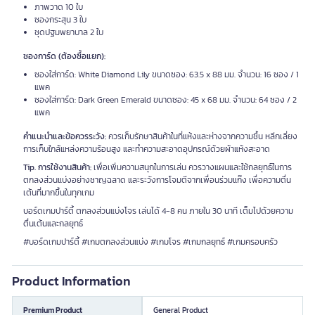
ภาพวาด 10 ใบ
ซองกระสุน 3 ใบ
ชุดปฐมพยาบาล 2 ใบ
ซองการ์ด (ต้องซื้อแยก):
ซองใส่การ์ด: White Diamond Lily ขนาดซอง: 63.5 x 88 มม. จำนวน: 16 ซอง / 1
แพค
ซองใส่การ์ด: Dark Green Emerald ขนาดซอง: 45 x 68 มม. จำนวน: 64 ซอง / 2
แพค
คำแนะนำและข้อควรระวัง:
ควรเก็บรักษาสินค้าในที่แห้งและห่างจากความชื้น หลีกเลี่ยง
การเก็บใกล้แหล่งความร้อนสูง และทำความสะอาดอุปกรณ์ด้วยผ้าแห้งสะอาด
Tip. การใช้งานสินค้า:
เพื่อเพิ่มความสนุกในการเล่น ควรวางแผนและใช้กลยุทธ์ในการ
ตกลงส่วนแบ่งอย่างชาญฉลาด และระวังการโจมตีจากเพื่อนร่วมแก๊ง เพื่อความตื่น
เต้นที่มากขึ้นในทุกเกม
บอร์ดเกมปาร์ตี้ ตกลงส่วนแบ่งโจร เล่นได้ 4-8 คน ภายใน 30 นาที เต็มไปด้วยความ
ตื่นเต้นและกลยุทธ์
#บอร์ดเกมปาร์ตี้ #เกมตกลงส่วนแบ่ง #เกมโจร #เกมกลยุทธ์ #เกมครอบครัว
Product Information
Premium Product
General Product