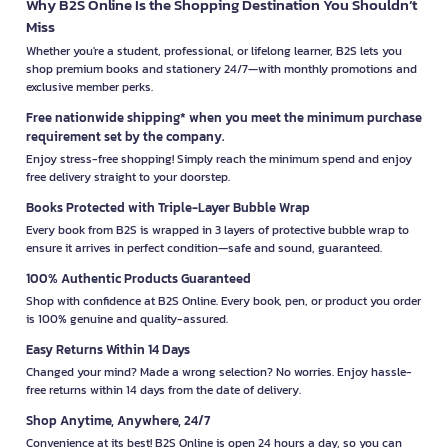
Why B2S Online Is the Shopping Destination You Shouldn’t
Miss
Whether you're a student, professional, or lifelong learner, B2S lets you
shop premium books and stationery 24/7—with monthly promotions and
exclusive member perks.
Free nationwide shipping* when you meet the minimum purchase
requirement set by the company.
Enjoy stress-free shopping! Simply reach the minimum spend and enjoy
free delivery straight to your doorstep.
Books Protected with Triple-Layer Bubble Wrap
Every book from B2S is wrapped in 3 layers of protective bubble wrap to
ensure it arrives in perfect condition—safe and sound, guaranteed.
100% Authentic Products Guaranteed
Shop with confidence at B2S Online. Every book, pen, or product you order
is 100% genuine and quality-assured.
Easy Returns Within 14 Days
Changed your mind? Made a wrong selection? No worries. Enjoy hassle-
free returns within 14 days from the date of delivery.
Shop Anytime, Anywhere, 24/7
Convenience at its best! B2S Online is open 24 hours a day, so you can