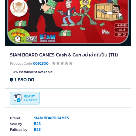
SIAM BOARD GAMES Cash & Gun อย่าซ่ากับปืน (TH)
Product Code
K092800
0% installment available
฿ 1,850.00
READY
TO SHIP
SIAM BOARDGAMES
Brand
B2S
Sold by
B2S
Fulfilled by