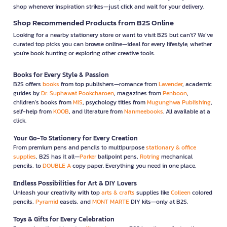
shop whenever inspiration strikes—just click and wait for your delivery.
Shop Recommended Products from B2S Online
Looking for a nearby stationery store or want to visit B2S but can't? We’ve
curated top picks you can browse online—ideal for every lifestyle, whether
you're book hunting or exploring other creative tools.
Books for Every Style & Passion
B2S offers
books
from top publishers—romance from
Lavender
, academic
guides by
Dr. Suphawat Pookcharoen
, magazines from
Penboon
,
children’s books from
MIS
, psychology titles from
Mugunghwa Publishing
,
self-help from
KOOB
, and literature from
Nanmeebooks
. All available at a
click.
Your Go-To Stationery for Every Creation
From premium pens and pencils to multipurpose
stationary & office
supplies
, B2S has it all—
Parker
ballpoint pens,
Rotring
mechanical
pencils, to
DOUBLE A
copy paper. Everything you need in one place.
Endless Possibilities for Art & DIY Lovers
Unleash your creativity with top
arts & crafts
supplies like
Colleen
colored
pencils,
Pyramid
easels, and
MONT MARTE
DIY kits—only at B2S.
Toys & Gifts for Every Celebration