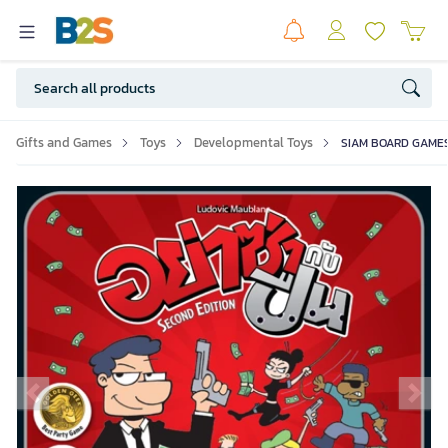
Gifts and Games
Toys
Developmental Toys
SIAM BOARD GAMES C
Previous slide
Ne