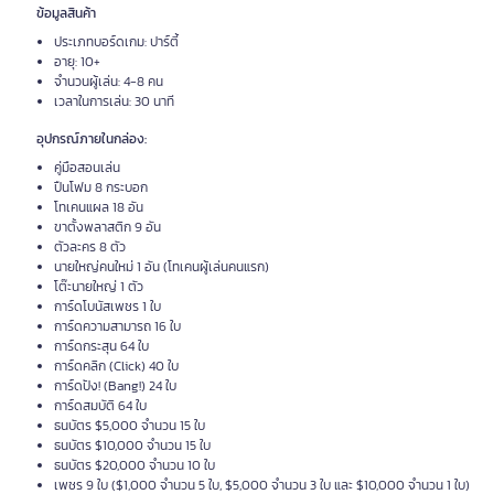
ข้อมูลสินค้า
ประเภทบอร์ดเกม: ปาร์ตี้
อายุ: 10+
จำนวนผู้เล่น: 4-8 คน
เวลาในการเล่น: 30 นาที
อุปกรณ์ภายในกล่อง:
คู่มือสอนเล่น
ปืนโฟม 8 กระบอก
โทเคนแผล 18 อัน
ขาตั้งพลาสติก 9 อัน
ตัวละคร 8 ตัว
นายใหญ่คนใหม่ 1 อัน (โทเคนผู้เล่นคนแรก)
โต๊ะนายใหญ่ 1 ตัว
การ์ดโบนัสเพชร 1 ใบ
การ์ดความสามารถ 16 ใบ
การ์ดกระสุน 64 ใบ
การ์ดคลิก (Click) 40 ใบ
การ์ดปัง! (Bang!) 24 ใบ
การ์ดสมบัติ 64 ใบ
ธนบัตร $5,000 จำนวน 15 ใบ
ธนบัตร $10,000 จำนวน 15 ใบ
ธนบัตร $20,000 จำนวน 10 ใบ
เพชร 9 ใบ ($1,000 จำนวน 5 ใบ, $5,000 จำนวน 3 ใบ และ $10,000 จำนวน 1 ใบ)