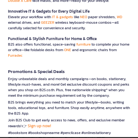
Double A Care
face masks, and more—ready for your lifestyle.
Innovative IT & Gadgets for Every Digital Life
Elevate your workflow with
IT & gadgets
like
NEO
paper shredders,
WD
external drives, and
GEEZER
wireless keyboard-mouse combos—all
carefully selected for convenience and security.
Functional & Stylish Furniture for Home & Office
B2S also offers functional, space-saving
furniture
to complete your home
or office—like foldable desks from
ONE
and ergonomic chairs from
Furradec
Promotions & Special Deals
Enjoy unbeatable deals and monthly campaigns—on books, stationery,
lifestyle must-haves, and more! Get exclusive discount coupons and perks
when you shop on B2S.co.th. Plus, free nationwide shipping* when you
meet the minimum purchase requirement set by the company.
B2S brings everything you need to match your lifestyle—books, writing
tools, educational toys, and furniture. Shop easily anytime, anywhere with
the B2S App.
Join B2S Club to get early access to news, offers, and exclusive member
Sign up now!
rewards! 👉
#bookstore #bookshopnearme #pencilcase #onlinestationery