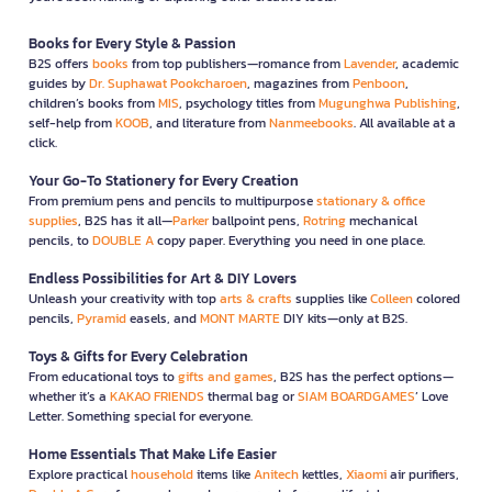
Books for Every Style & Passion
B2S offers
books
from top publishers—romance from
Lavender
, academic
guides by
Dr. Suphawat Pookcharoen
, magazines from
Penboon
,
children’s books from
MIS
, psychology titles from
Mugunghwa Publishing
,
self-help from
KOOB
, and literature from
Nanmeebooks
. All available at a
click.
Your Go-To Stationery for Every Creation
From premium pens and pencils to multipurpose
stationary & office
supplies
, B2S has it all—
Parker
ballpoint pens,
Rotring
mechanical
pencils, to
DOUBLE A
copy paper. Everything you need in one place.
Endless Possibilities for Art & DIY Lovers
Unleash your creativity with top
arts & crafts
supplies like
Colleen
colored
pencils,
Pyramid
easels, and
MONT MARTE
DIY kits—only at B2S.
Toys & Gifts for Every Celebration
From educational toys to
gifts and games
, B2S has the perfect options—
whether it’s a
KAKAO FRIENDS
thermal bag or
SIAM BOARDGAMES
’ Love
Letter. Something special for everyone.
Home Essentials That Make Life Easier
Explore practical
household
items like
Anitech
kettles,
Xiaomi
air purifiers,