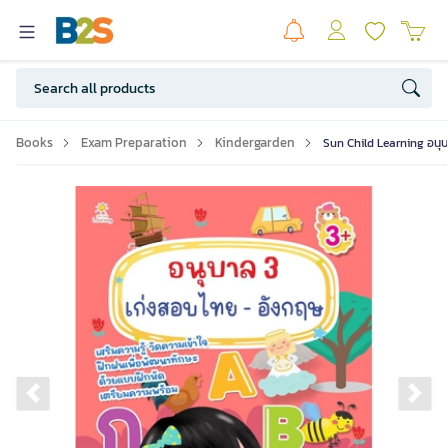
Books
Exam Preparation
Kindergarden
Sun Child Learning อนุบ
Previous slide
Ne