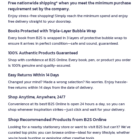
Free nationwide shipping* when you meet the minimum purchase
requirement set by the company.
Enjoy stress-free shopping! Simply reach the minimum spend and enjoy
free delivery straight to your doorstep.
Books Protected with Triple-Layer Bubble Wrap
Every book from B2S is wrapped in 3 layers of protective bubble wrap to
ensure it arrives in perfect condition—safe and sound, guaranteed.
100% Authentic Products Guaranteed
Shop with confidence at B2S Online. Every book, pen, or product you order
is 100% genuine and quality-assured.
Easy Returns Within 14 Days
Changed your mind? Made a wrong selection? No worries. Enjoy hassle-
free returns within 14 days from the date of delivery.
Shop Anytime, Anywhere, 24/7
Convenience at its best! B2S Online is open 24 hours a day, so you can
shop whenever inspiration strikes—just click and wait for your delivery.
Shop Recommended Products from B2S Online
Looking for a nearby stationery store or want to visit B2S but can't? We’ve
curated top picks you can browse online—ideal for every lifestyle, whether
you're book hunting or exploring other creative tools.