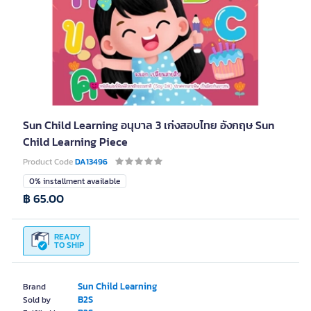
Sun Child Learning อนุบาล 3 เก่งสอบไทย อังกฤษ Sun
Child Learning Piece
Product Code
DA13496
0% installment available
฿ 65.00
READY
TO SHIP
Sun Child Learning
Brand
B2S
Sold by