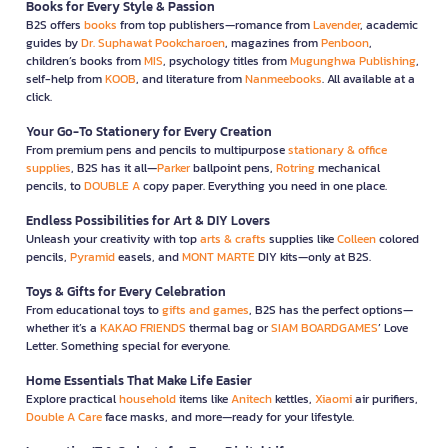
Books for Every Style & Passion
B2S offers
books
from top publishers—romance from
Lavender
, academic
guides by
Dr. Suphawat Pookcharoen
, magazines from
Penboon
,
children’s books from
MIS
, psychology titles from
Mugunghwa Publishing
,
self-help from
KOOB
, and literature from
Nanmeebooks
. All available at a
click.
Your Go-To Stationery for Every Creation
From premium pens and pencils to multipurpose
stationary & office
supplies
, B2S has it all—
Parker
ballpoint pens,
Rotring
mechanical
pencils, to
DOUBLE A
copy paper. Everything you need in one place.
Endless Possibilities for Art & DIY Lovers
Unleash your creativity with top
arts & crafts
supplies like
Colleen
colored
pencils,
Pyramid
easels, and
MONT MARTE
DIY kits—only at B2S.
Toys & Gifts for Every Celebration
From educational toys to
gifts and games
, B2S has the perfect options—
whether it’s a
KAKAO FRIENDS
thermal bag or
SIAM BOARDGAMES
’ Love
Letter. Something special for everyone.
Home Essentials That Make Life Easier
Explore practical
household
items like
Anitech
kettles,
Xiaomi
air purifiers,
Double A Care
face masks, and more—ready for your lifestyle.