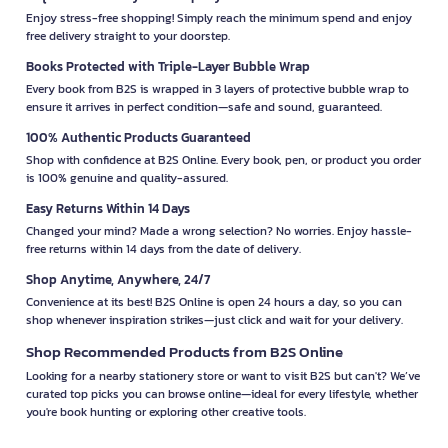
Enjoy stress-free shopping! Simply reach the minimum spend and enjoy
free delivery straight to your doorstep.
Books Protected with Triple-Layer Bubble Wrap
Every book from B2S is wrapped in 3 layers of protective bubble wrap to
ensure it arrives in perfect condition—safe and sound, guaranteed.
100% Authentic Products Guaranteed
Shop with confidence at B2S Online. Every book, pen, or product you order
is 100% genuine and quality-assured.
Easy Returns Within 14 Days
Changed your mind? Made a wrong selection? No worries. Enjoy hassle-
free returns within 14 days from the date of delivery.
Shop Anytime, Anywhere, 24/7
Convenience at its best! B2S Online is open 24 hours a day, so you can
shop whenever inspiration strikes—just click and wait for your delivery.
Shop Recommended Products from B2S Online
Looking for a nearby stationery store or want to visit B2S but can't? We’ve
curated top picks you can browse online—ideal for every lifestyle, whether
you're book hunting or exploring other creative tools.