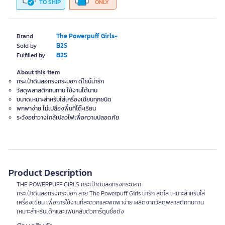
TO SHIP
ONLY
The Powerpuff Girls-
Brand
B2S
Sold by
B2S
Fulfilled by
About this item
กระเป๋าดินสอทรงกระบอก ดีไซน์น่ารัก
วัสดุพลาสติกทนทาน ใช้งานได้นาน
ขนาดเหมาะสำหรับใส่เครื่องเขียนทุกชนิด
พกพาง่าย ไม่เปลืองพื้นที่โต๊ะเรียน
ระวังอย่าวางใกล้เปลวไฟเพื่อความปลอดภัย
Product Description
THE POWERPUFF GIRLS กระเป๋าดินสอทรงกระบอก
กระเป๋าดินสอทรงกระบอก ลาย The Powerpuff Girls น่ารัก สดใส เหมาะสำหรับใส่
เครื่องเขียน เพื่อการใช้งานที่สะดวกและพกพาง่าย ผลิตจากวัสดุพลาสติกทนทาน
เหมาะสำหรับเด็กและแฟนคลับตัวการ์ตูนชื่อดัง