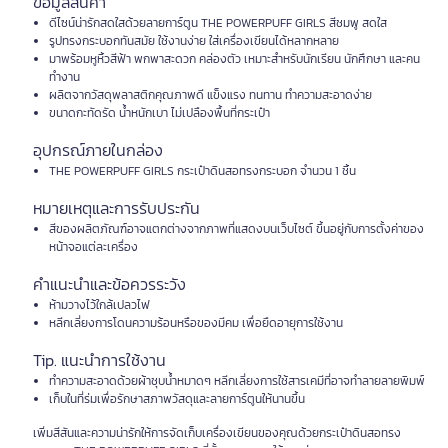
ข้อมูลสินค้า
ดีไซน์น่ารักสดใสด้วยลายการ์ตูน THE POWERPUFF GIRLS สีชมพู สดใส
รูปทรงกระบอกทันสมัย ใช้งานง่าย ใส่เครื่องเขียนได้หลากหลาย
มาพร้อมหูหิ้วสีฟ้า พกพาสะดวก คล่องตัว เหมาะสำหรับนักเรียน นักศึกษา และคน
ทำงาน
ผลิตจากวัสดุพลาสติกคุณภาพดี แข็งแรง ทนทาน ทำความสะอาดง่าย
ขนาดกะทัดรัด น้ำหนักเบา ไม่เปลืองพื้นที่กระเป๋า
อุปกรณ์ภายในกล่อง
THE POWERPUFF GIRLS กระเป๋าดินสอทรงกระบอก จำนวน 1 ชิ้น
หมายเหตุและการรับประกัน
สีของผลิตภัณฑ์อาจแตกต่างจากภาพที่แสดงบนเว็บไซต์ ขึ้นอยู่กับการตั้งค่าของ
หน้าจอแต่ละเครื่อง
คำแนะนำและข้อควรระวัง
ห้ามวางไว้ใกล้เปลวไฟ
หลีกเลี่ยงการโดนความร้อนหรือของมีคม เพื่อยืดอายุการใช้งาน
Tip. แนะนำการใช้งาน
ทำความสะอาดด้วยผ้าชุบน้ำหมาดๆ หลีกเลี่ยงการใช้สารเคมีที่อาจทำลายลายพิมพ์
เก็บในที่ร่มเพื่อรักษาสภาพวัสดุและลายการ์ตูนให้นานขึ้น
เพิ่มสีสันและความน่ารักให้การจัดเก็บเครื่องเขียนของคุณด้วยกระเป๋าดินสอทรง