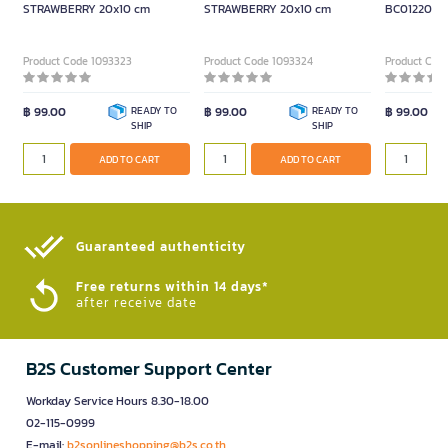
STRAWBERRY 20x10 cm
STRAWBERRY 20x10 cm
BC0122001
Product Code 1093323
Product Code 1093324
Product Cod
฿ 99.00
READY TO
฿ 99.00
READY TO
฿ 99.00
SHIP
SHIP
ADD TO CART
ADD TO CART
Guaranteed authenticity​
Free returns within 14 days*
after receive date
B2S Customer Support Center
Workday Service Hours 8.30-18.00
02-115-0999
E-mail:
b2sonlineshopping@b2s.co.th