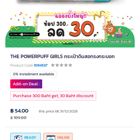
THE POWERPUFF GIRLS กระเป๋าดินสอทรงกระบอก
Product Code
1094537
0% installment available
Add-on Deal :
Purchase 300 Baht get, 30 Baht discount
฿ 54.00
this price till 31/12/2026
฿
109.00
READY
ONLINE