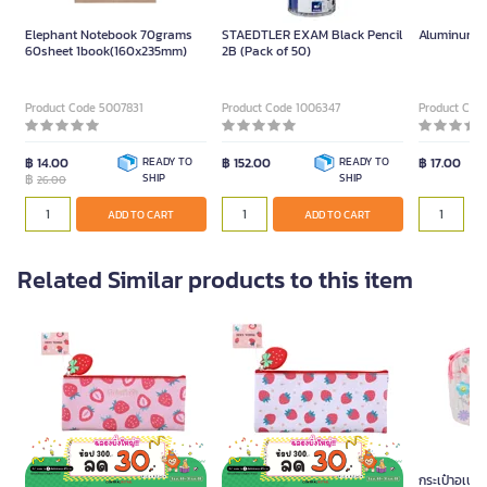
Elephant Notebook 70grams
STAEDTLER EXAM Black Pencil
Aluminum R
60sheet 1book(160x235mm)
2B (Pack of 50)
Product Code 5007831
Product Code 1006347
Product Cod
฿ 14.00
READY TO
฿ 152.00
READY TO
฿ 17.00
฿
SHIP
SHIP
26.00
ADD TO CART
ADD TO CART
Related Similar products to this item
ME.STYLE Pencil bag
ME.STYLE Pencil bag
กระเป๋าอเนกป