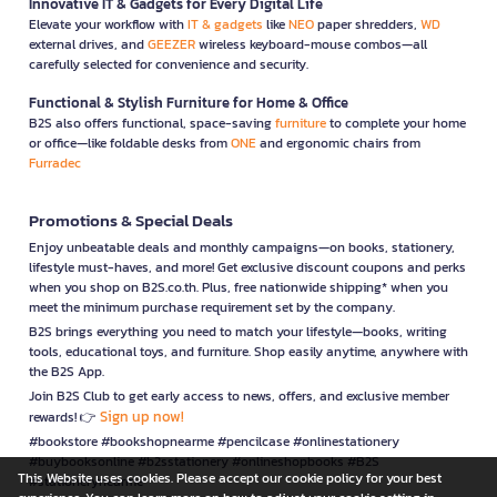
Innovative IT & Gadgets for Every Digital Life
Elevate your workflow with
IT & gadgets
like
NEO
paper shredders,
WD
external drives, and
GEEZER
wireless keyboard-mouse combos—all
carefully selected for convenience and security.
Functional & Stylish Furniture for Home & Office
B2S also offers functional, space-saving
furniture
to complete your home
or office—like foldable desks from
ONE
and ergonomic chairs from
Furradec
Promotions & Special Deals
Enjoy unbeatable deals and monthly campaigns—on books, stationery,
lifestyle must-haves, and more! Get exclusive discount coupons and perks
when you shop on B2S.co.th. Plus, free nationwide shipping* when you
meet the minimum purchase requirement set by the company.
B2S brings everything you need to match your lifestyle—books, writing
tools, educational toys, and furniture. Shop easily anytime, anywhere with
the B2S App.
Join B2S Club to get early access to news, offers, and exclusive member
Sign up now!
rewards! 👉
#bookstore #bookshopnearme #pencilcase #onlinestationery
#buybooksonline #b2sstationery #onlineshopbooks #B2S
This Website uses cookies. Please accept our cookie policy for your best
#stationerynearme